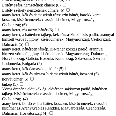
Erdély szász nemzetének címere (6)
Erdély székely nemzetének címere (6)
arany keret, kék és damaszkolt rózsaszín háttér, barokk keret,
koszorú, kísérőcímerek: császári kiscímer, Magyarország,
Csehország (6)
arany keret, rózsaszín háttér (6)
arany keret, a háttérben tájkép, kék-rózsaszín kockás padló, arannyal
hímzett vörös függöny, kísérőcímerek: Magyarország, Csehország,
Dalmácia (5)
arany keret, háttérben tájkép, lila-fehér kockás padló, arannyal
hímzett vörös függöny, kísérőcímerek: Magyarország, Dalmácia,
Horvátország, Galícia, Bosznia, Kunország, Szlavónia, Szerbia,
Lodoméria, Bulgária (5)
arany keret, kék damaszkolt háttér (5)
arany keret, kék és rózsaszín damaszkolt háttér, koszorú (5)
horvát címer (5)
tájkép (5)
Vörös drapéria előtt kék ég, előtérben sakkozott padló, háttérben
tájkép. Kísérőcímerek: császári kiscímer, Magyarország,
Csehország. (4)
arany keret, bordó és lila háttér, koszorú, kísérőcímerek: császári
kiscímer az Aranygyapjas Renddel, Magyarország, Csehország,
Dalmácia, Horvátország (4)