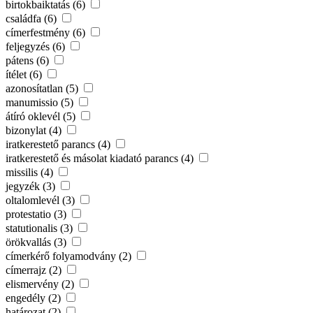
birtokbaiktatás (6)
családfa (6)
címerfestmény (6)
feljegyzés (6)
pátens (6)
ítélet (6)
azonosítatlan (5)
manumissio (5)
átíró oklevél (5)
bizonylat (4)
iratkerestető parancs (4)
iratkerestető és másolat kiadató parancs (4)
missilis (4)
jegyzék (3)
oltalomlevél (3)
protestatio (3)
statutionalis (3)
örökvallás (3)
címerkérő folyamodvány (2)
címerrajz (2)
elismervény (2)
engedély (2)
határozat (2)