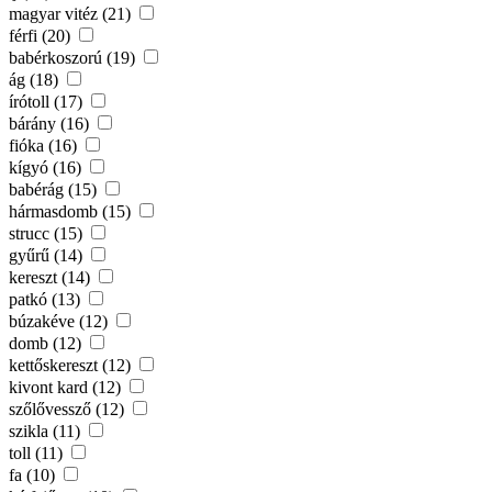
magyar vitéz (21)
férfi (20)
babérkoszorú (19)
ág (18)
írótoll (17)
bárány (16)
fióka (16)
kígyó (16)
babérág (15)
hármasdomb (15)
strucc (15)
gyűrű (14)
kereszt (14)
patkó (13)
búzakéve (12)
domb (12)
kettőskereszt (12)
kivont kard (12)
szőlővessző (12)
szikla (11)
toll (11)
fa (10)