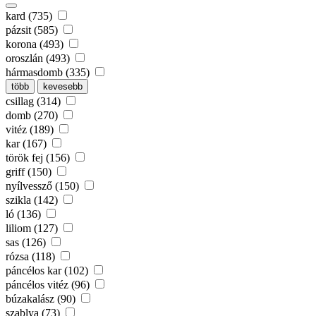
kard (735)
pázsit (585)
korona (493)
oroszlán (493)
hármasdomb (335)
több
kevesebb
csillag (314)
domb (270)
vitéz (189)
kar (167)
török fej (156)
griff (150)
nyílvessző (150)
szikla (142)
ló (136)
liliom (127)
sas (126)
rózsa (118)
páncélos kar (102)
páncélos vitéz (96)
búzakalász (90)
szablya (73)