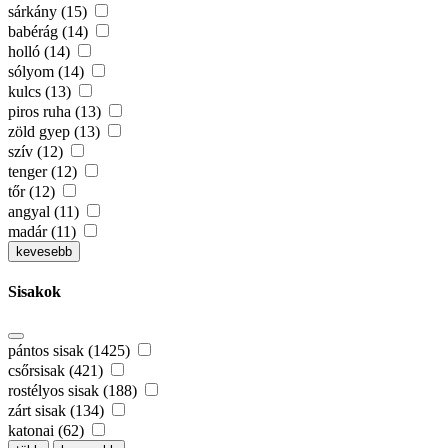
sárkány (15)
babérág (14)
holló (14)
sólyom (14)
kulcs (13)
piros ruha (13)
zöld gyep (13)
szív (12)
tenger (12)
tőr (12)
angyal (11)
madár (11)
kevesebb
Sisakok
pántos sisak (1425)
csőrsisak (421)
rostélyos sisak (188)
zárt sisak (134)
katonai (62)