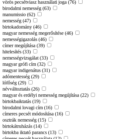
vörös pecsétviasz használati joga (76)
birodalmi nemesség (63)
manumissio (62)
nemesség (47)
birtokadomány (46)
magyar nemesség megerősítése (46)
nemességigazolás (46)
címer megújítása (39)
hitelesítés (33)
nemességvizsgálat (33)
magyar grófi cím (32)
magyar indigenátus (31)
adómentesség (29)
lófőség (29)
névváltoztatás (26)
magyar és erdélyi nemesség megújítása (22)
birtokbaiktatás (19)
birodalmi lovagi cím (16)
címeres pecsét módosítása (16)
osztrák nemesség (15)
birtokátruházás (14)
birtokba iktató parancs (13)
címeres pecsét használata (12)