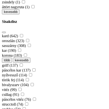
zsindely (1)
áttört nagyruta (1)
kevesebb
Sisakdísz
kard (642)
oroszlán (323)
sasszárny (308)
kar (190)
korona (183)
több
kevesebb
griff (137)
páncélos kar (137)
nyílvessző (114)
török fej (114)
bivalyszarv (104)
vitéz (99)
csillag (91)
páncélos vitéz (76)
strucctoll (74)