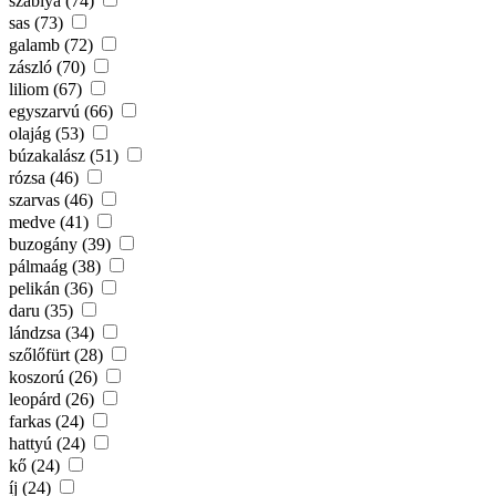
szablya (74)
sas (73)
galamb (72)
zászló (70)
liliom (67)
egyszarvú (66)
olajág (53)
búzakalász (51)
rózsa (46)
szarvas (46)
medve (41)
buzogány (39)
pálmaág (38)
pelikán (36)
daru (35)
lándzsa (34)
szőlőfürt (28)
koszorú (26)
leopárd (26)
farkas (24)
hattyú (24)
kő (24)
íj (24)