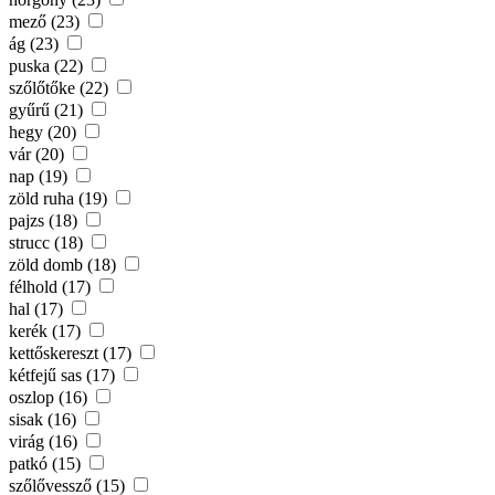
mező (23)
ág (23)
puska (22)
szőlőtőke (22)
gyűrű (21)
hegy (20)
vár (20)
nap (19)
zöld ruha (19)
pajzs (18)
strucc (18)
zöld domb (18)
félhold (17)
hal (17)
kerék (17)
kettőskereszt (17)
kétfejű sas (17)
oszlop (16)
sisak (16)
virág (16)
patkó (15)
szőlővessző (15)