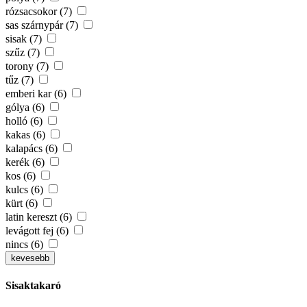
rózsacsokor (7)
sas szárnypár (7)
sisak (7)
szűz (7)
torony (7)
tűz (7)
emberi kar (6)
gólya (6)
holló (6)
kakas (6)
kalapács (6)
kerék (6)
kos (6)
kulcs (6)
kürt (6)
latin kereszt (6)
levágott fej (6)
nincs (6)
kevesebb
Sisaktakaró