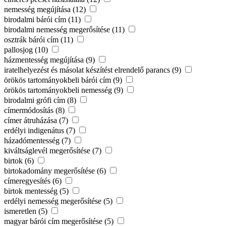
nemesség megújítása (12)
birodalmi bárói cím (11)
birodalmi nemesség megerősítése (11)
osztrák bárói cím (11)
pallosjog (10)
házmentesség megújítása (9)
iratelhelyezést és másolat készítést elrendelő parancs (9)
örökös tartományokbeli bárói cím (9)
örökös tartományokbeli nemesség (9)
birodalmi grófi cím (8)
címermódosítás (8)
címer átruházása (7)
erdélyi indigenátus (7)
házadómentesség (7)
kiváltságlevél megerősítése (7)
birtok (6)
birtokadomány megerősítése (6)
címeregyesítés (6)
birtok mentesség (5)
erdélyi nemesség megerősítése (5)
ismeretlen (5)
magyar bárói cím megerősítése (5)