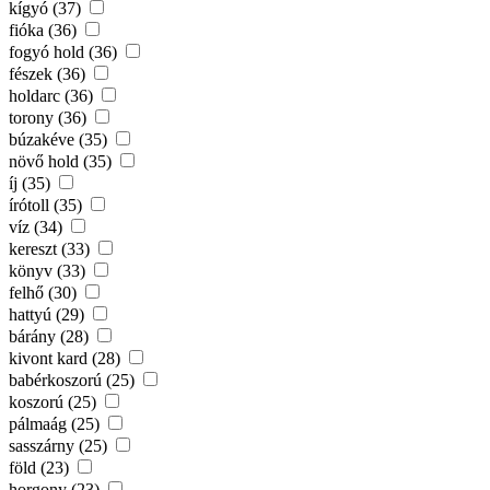
kígyó (37)
fióka (36)
fogyó hold (36)
fészek (36)
holdarc (36)
torony (36)
búzakéve (35)
növő hold (35)
íj (35)
írótoll (35)
víz (34)
kereszt (33)
könyv (33)
felhő (30)
hattyú (29)
bárány (28)
kivont kard (28)
babérkoszorú (25)
koszorú (25)
pálmaág (25)
sasszárny (25)
föld (23)
horgony (23)