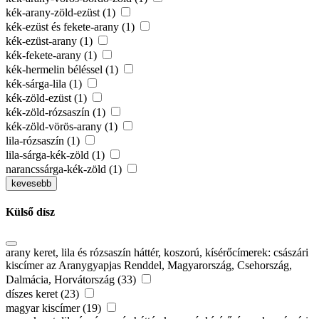
kék-arany-zöld-ezüst (1)
kék-ezüst és fekete-arany (1)
kék-ezüst-arany (1)
kék-fekete-arany (1)
kék-hermelin béléssel (1)
kék-sárga-lila (1)
kék-zöld-ezüst (1)
kék-zöld-rózsaszín (1)
kék-zöld-vörös-arany (1)
lila-rózsaszín (1)
lila-sárga-kék-zöld (1)
narancssárga-kék-zöld (1)
kevesebb
Külső dísz
arany keret, lila és rózsaszín háttér, koszorú, kísérőcímerek: császári
kiscímer az Aranygyapjas Renddel, Magyarország, Csehország,
Dalmácia, Horvátország (33)
díszes keret (23)
magyar kiscímer (19)