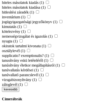
hiteles másolatok kiadás (1)
hiteles másolatok kiadása (1)
hitlesítési záradék (1)
inventárium (1)
jogügyigazgatósági jegyzőkönyv (1)
kimutatás (1)
kötelezvény (1)
nemességvizsgálat és igazolás (1)
nyugta (1)
okiratok tartalmi kivonata (1)
osztálylevél (1)
supplicatio? exemptionalis? (1)
tanusítvány eskü letételéről (1)
tanúsítvány életkor megállapításról (1)
tanúvallatás kérdései (1)
tanúvallató parancslevél (1)
vizsgabizonyítvány (1)
záloglevél (1)
kevesebb
Címerábrák