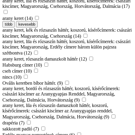
arany keret, lila és rózsaszín háttér, koszorú, kísérőcímerek: császári
kiscímer, Magyarország, Csehország, Horvátország, Dalmácia (17)
arany keret (14)
több
kevesebb
arany keret, kék és rózsaszín háttér, koszorú, kísérőcímerek: császári
kiscímer, Magyarország, Csehország (14)
arany keret, lila és rózsaszín háttér, koszorú, kísérőcímerek: császári
kiscímer, Magyarország, Erdély címere három külön pajzsra
szétbontva (12)
arany keret, rózsaszín damaszkolt háttér (12)
Habsburg címer (10)
cseh címer (10)
nincs (10)
Ovális keretben bíbor háttér. (9)
arany keret, bordó és rózsaszín háttér, koszorú, kísérőcímerek:
császári kiscímer az Aranygyapjas Renddel, Magyarország,
Csehország, Dalmácia, Horvátország (9)
arany keret, lila és rózsaszín damaszkolt háttér, koszorú,
kísérőcímerek: császári kiscímer az Aranygyapjas renddel,
Magyarország, Csehország, Dalmácia, Horvátország (9)
drapéria (7)
sakkozott padló (7)
Erdély magyar nemzetének címere (6)