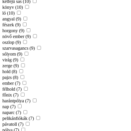
kétfejű sas (10)
könyv (10)
ló (10)
angyal (9)
fészek (9)
horgony (9)
növő ember (9)
oszlop (9)
szarvasagancs (9)
sólyom (9)
virág (9)
zerge (9)
hold (8)
pajzs (8)
ember (7)
félhold (7)
főnix (7)
harántpólya (7)
nap (7)
naparc (7)
pelikánfiókák (7)
pávatoll (7)
pólya (7)