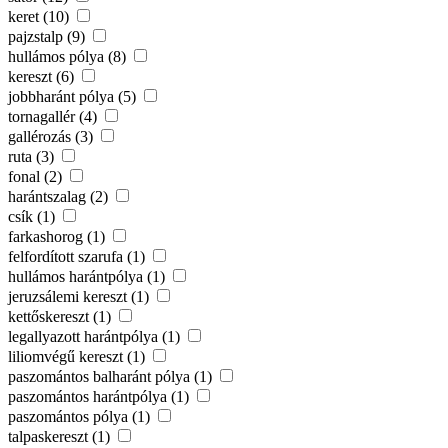
keret (10)
pajzstalp (9)
hullámos pólya (8)
kereszt (6)
jobbharánt pólya (5)
tornagallér (4)
gallérozás (3)
ruta (3)
fonal (2)
harántszalag (2)
csík (1)
farkashorog (1)
felfordított szarufa (1)
hullámos harántpólya (1)
jeruzsálemi kereszt (1)
kettőskereszt (1)
legallyazott harántpólya (1)
liliomvégű kereszt (1)
paszomántos balharánt pólya (1)
paszomántos harántpólya (1)
paszomántos pólya (1)
talpaskereszt (1)