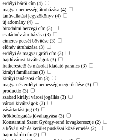
erdélyi bárói cím (4)
magyar nemesség átruházása (4)
tanúvallatási jegyzőkönyv (4)
új adomány (4)
birodalmi hercegi cím (3)
családnév átruházása (3)
címeres pecsét bővítése (3)
előnév átruházása (3)
erdélyi és magyar grófi cím (3)
hajdúvárosi kiváltságok (3)
iratkerestető és másolat kiadató parancs (3)
királyi familiaritás (3)
királyi tanácsosi cím (3)
magyar és erdélyi nemesség megerősítése (3)
productio (3)
szabad királyi városi jogállás (3)
városi kiváltságok (3)
vásártartási jog (3)
örökbefogadás jóváhagyása (3)
Konstantini Szent György-rend lovagkeresztje (2)
a kővári vár és kerület puskásai közé emelés (2)
bajor bárói cím (2)