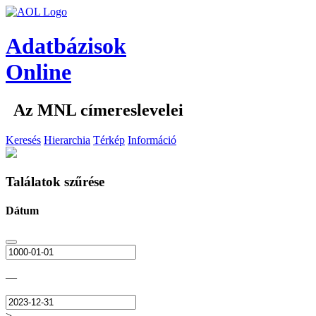
Adatbázisok
Online
Az MNL címereslevelei
Keresés
Hierarchia
Térkép
Információ
Találatok szűrése
Dátum
—
>