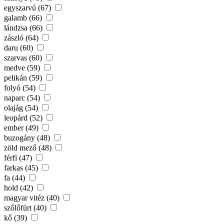
egyszarvú (67)
galamb (66)
lándzsa (66)
zászló (64)
daru (60)
szarvas (60)
medve (59)
pelikán (59)
folyó (54)
naparc (54)
olajág (54)
leopárd (52)
ember (49)
buzogány (48)
zöld mező (48)
férfi (47)
farkas (45)
fa (44)
hold (42)
magyar vitéz (40)
szőlőfürt (40)
kő (39)