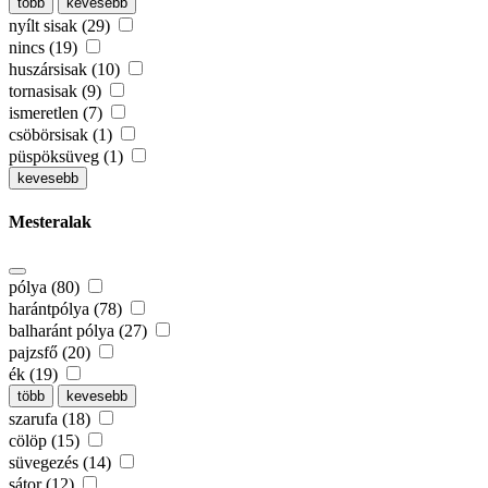
több
kevesebb
nyílt sisak (29)
nincs (19)
huszársisak (10)
tornasisak (9)
ismeretlen (7)
csöbörsisak (1)
püspöksüveg (1)
kevesebb
Mesteralak
pólya (80)
harántpólya (78)
balharánt pólya (27)
pajzsfő (20)
ék (19)
több
kevesebb
szarufa (18)
cölöp (15)
süvegezés (14)
sátor (12)