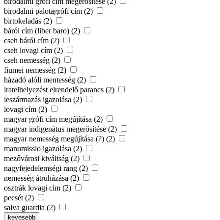
birodalmi grófi cím megerősítése (2)
birodalmi palotagrófi cím (2)
birtokeladás (2)
bárói cím (liber baro) (2)
cseh bárói cím (2)
cseh lovagi cím (2)
cseh nemesség (2)
fiumei nemesség (2)
házadó alóli mentesség (2)
iratelhelyezést elrendelő parancs (2)
leszármazás igazolása (2)
lovagi cím (2)
magyar grófi cím megújítása (2)
magyar indigenátus megerősítése (2)
magyar nemesség megújítása (?) (2)
manumissio igazolása (2)
mezővárosi kiváltság (2)
nagyfejedelemségi rang (2)
nemesség átruházása (2)
osztrák lovagi cím (2)
pecsét (2)
salva guardia (2)
kevesebb