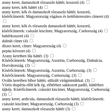
arany keret, damaszkolt rózsaszín háttér, koszorú (4)
arany keret, kék háttér (4)
arany keret, kék és damaszkolt rózsaszín háttér, koszorú,
kísérőcímerek: Magyarország vágásos és kettőskeresztes címerei (4)
arany keret, kék és rózsaszín damaszkolt háttér, koszorú,
kísérőcímerek: császári kiscímer, Magyarország, Csehország (4)
babérkoszorú (4)
dalmát címer (4)
díszes keret, címer: Magyarország (4)
pepita kövezet (4)
Arany keretben lila háttér. (3)
Kísérőcímerek: Magyarország, Ausztria, Csehország, Dalmácia,
Horvátország. (3)
Kísérőcímerek: Magyarország, Ausztria, Csehország. (3)
Kísérőcímerek: Magyarország, Csehország. (3)
Ovális keretben bíbor háttér, stilizált virágmintákkal. (3)
Vörös drapéria előtt kék ég, előtérben sakkozott padló, háttérben
tájkép. Kísérőcímerek: császári kiscímer, Magyarország, Csehország
(3)
arany keret, aedicula, damaszkolt rózsaszín háttér, kísérőcímerek:
császári kiscímer, Magyarország, Csehország (3)
arany keret, damaszkolt rózsaszín háttér (3)