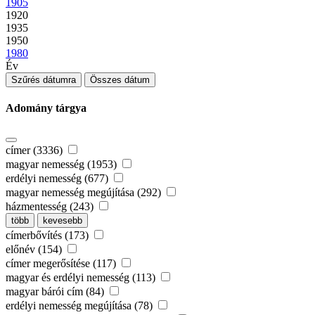
1905
1920
1935
1950
1980
Év
Szűrés dátumra
Összes dátum
Adomány tárgya
címer (3336)
magyar nemesség (1953)
erdélyi nemesség (677)
magyar nemesség megújítása (292)
házmentesség (243)
több
kevesebb
címerbővítés (173)
előnév (154)
címer megerősítése (117)
magyar és erdélyi nemesség (113)
magyar bárói cím (84)
erdélyi nemesség megújítása (78)