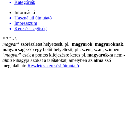
Kategóriák
Információ
Használati útmutató
Impresszum
Keresési segítség
*
?
"
-
\
magyar
*
szórészletet helyettesít, pl.:
magyarok
,
magyaroknak
,
magyarság
sz
?
n
egy betűt helyettesít, pl.: sz
e
nt, sz
á
n, sz
í
nben
"
magyar
"
csak a pontos kifejezésre keres pl.
magyarok
-ra nem
-
alma
kihagyja azokat a találatokat, amelyben az
alma
szó
megtalálható
Részletes keresési útmutató