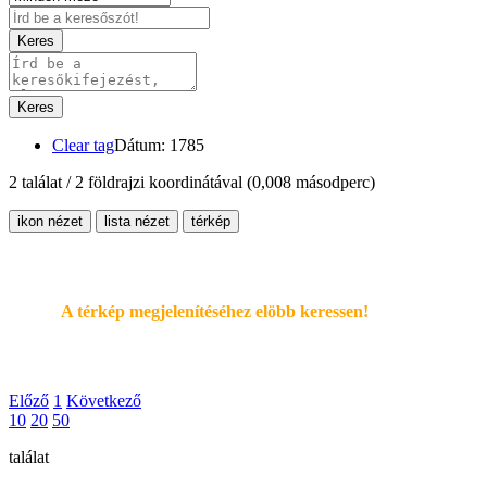
Keres
Keres
Clear tag
Dátum: 1785
2 találat / 2 földrajzi koordinátával
(0,008 másodperc)
ikon nézet
lista nézet
térkép
A térkép megjelenítéséhez elöbb keressen!
Előző
1
Következő
10
20
50
találat