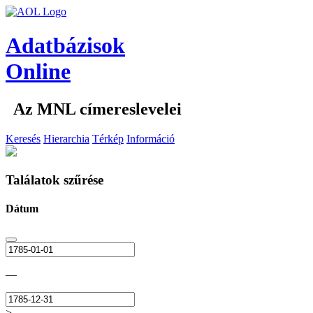
Adatbázisok
Online
Az MNL címereslevelei
Keresés
Hierarchia
Térkép
Információ
Találatok szűrése
Dátum
—
>