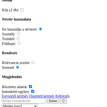
Média
Kép (2 db)
Névtér használata
Ne használja a névteret
Személy
Testületi
Földrajzi
Rendezés
Relevancia szerint
Sorrend
Megjelenítés
Részletes adatok
Iratonként egyben
Egyszerű keresés
Összetett keresés
Kifejezés
Keres
ⓘ