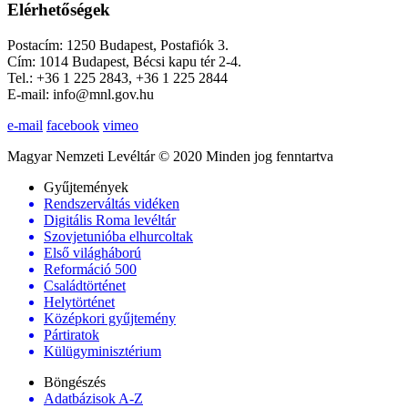
Elérhetőségek
Postacím: 1250 Budapest, Postafiók 3.
Cím: 1014 Budapest, Bécsi kapu tér 2-4.
Tel.: +36 1 225 2843, +36 1 225 2844
E-mail: info@mnl.gov.hu
e-mail
facebook
vimeo
Magyar Nemzeti Levéltár © 2020 Minden jog fenntartva
Gyűjtemények
Rendszerváltás vidéken
Digitális Roma levéltár
Szovjetunióba elhurcoltak
Első világháború
Reformáció 500
Családtörténet
Helytörténet
Középkori gyűjtemény
Pártiratok
Külügyminisztérium
Böngészés
Adatbázisok A-Z