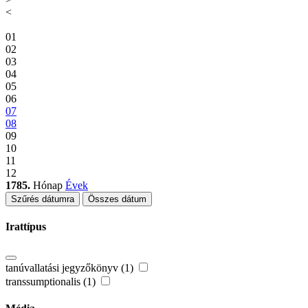
<
01
02
03
04
05
06
07
08
09
10
11
12
1785.
Hónap
Évek
Szűrés dátumra
Összes dátum
Irattípus
tanúvallatási jegyzőkönyv (1)
transsumptionalis (1)