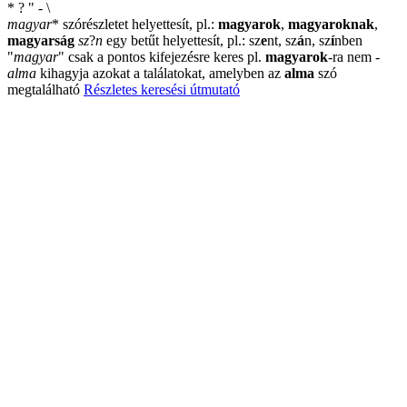
*
?
"
-
\
magyar
*
szórészletet helyettesít, pl.:
magyarok
,
magyaroknak
,
magyarság
sz
?
n
egy betűt helyettesít, pl.: sz
e
nt, sz
á
n, sz
í
nben
"
magyar
"
csak a pontos kifejezésre keres pl.
magyarok
-ra nem
-
alma
kihagyja azokat a találatokat, amelyben az
alma
szó
megtalálható
Részletes keresési útmutató