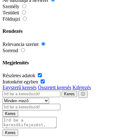
Ne használja a névteret
Személy
Testületi
Földrajzi
Rendezés
Relevancia szerint
Sorrend
Megjelenítés
Részletes adatok
Iratonként egyben
Egyszerű keresés
Összetett keresés
Kifejezés
Keres
ⓘ
Keres
Keres