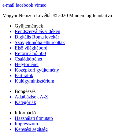
e-mail
facebook
vimeo
Magyar Nemzeti Levéltár © 2020 Minden jog fenntartva
Gyűjtemények
Rendszerváltás vidéken
Digitális Roma levéltár
Szovjetunióba elhurcoltak
Első világháború
Reformáció 500
Családtörténet
Helytörténet
Középkori gyűjtemény
Pártiratok
Külügyminisztérium
Böngészés
Adatbázisok A-Z
Kategóriák
Információ
Használati útmutató
Impresszum
Keresési segítség