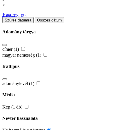
<
Napok
1573. 08. 09.
Szűrés dátumra
Összes dátum
Adomány tárgya
címer (1)
magyar nemesség (1)
Irattípus
adománylevél (1)
Média
Kép (1 db)
Névtér használata