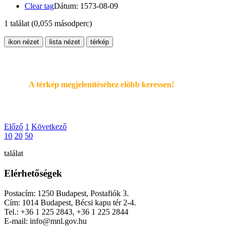
Clear tag
Dátum: 1573-08-09
1 találat
(0,055 másodperc)
ikon nézet
lista nézet
térkép
A térkép megjelenítéséhez elöbb keressen!
Előző
1
Következő
10
20
50
találat
Elérhetőségek
Postacím: 1250 Budapest, Postafiók 3.
Cím: 1014 Budapest, Bécsi kapu tér 2-4.
Tel.: +36 1 225 2843, +36 1 225 2844
E-mail: info@mnl.gov.hu