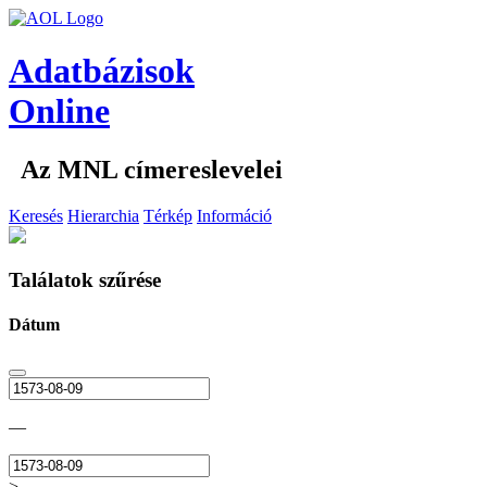
Adatbázisok
Online
Az MNL címereslevelei
Keresés
Hierarchia
Térkép
Információ
Találatok szűrése
Dátum
—
>