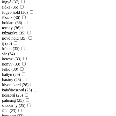
kígyó (37)
fióka (36)
fogyó hold (36)
fészek (36)
holdarc (36)
torony (36)
búzakéve (35)
növő hold (35)
íj (35)
írótoll (35)
víz (34)
kereszt (33)
könyv (33)
felhő (30)
hattyú (29)
bárány (28)
kivont kard (28)
babérkoszorú (25)
koszorú (25)
pálmaág (25)
sasszárny (25)
föld (23)
horgony (23)