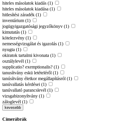
hiteles másolatok kiadás (1)
hiteles másolatok kiadása (1)
hitlesítési záradék (1)
inventárium (1)
jogügyigazgatósági jegyzőkönyv (1)
kimutatás (1)
kötelezvény (1)
nemességvizsgálat és igazolás (1)
nyugta (1)
okiratok tartalmi kivonata (1)
osztálylevél (1)
supplicatio? exemptionalis? (1)
tanusítvány eskü letételéről (1)
tanúsítvány életkor megállapításról (1)
tanúvallatás kérdései (1)
tanúvallató parancslevél (1)
vizsgabizonyítvány (1)
záloglevél (1)
kevesebb
Címerábrák