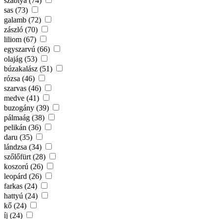
szablya (74)
sas (73)
galamb (72)
zászló (70)
liliom (67)
egyszarvú (66)
olajág (53)
búzakalász (51)
rózsa (46)
szarvas (46)
medve (41)
buzogány (39)
pálmaág (38)
pelikán (36)
daru (35)
lándzsa (34)
szőlőfürt (28)
koszorú (26)
leopárd (26)
farkas (24)
hattyú (24)
kő (24)
íj (24)