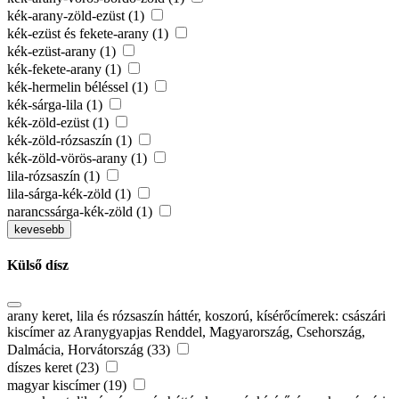
kék-arany-zöld-ezüst (1)
kék-ezüst és fekete-arany (1)
kék-ezüst-arany (1)
kék-fekete-arany (1)
kék-hermelin béléssel (1)
kék-sárga-lila (1)
kék-zöld-ezüst (1)
kék-zöld-rózsaszín (1)
kék-zöld-vörös-arany (1)
lila-rózsaszín (1)
lila-sárga-kék-zöld (1)
narancssárga-kék-zöld (1)
kevesebb
Külső dísz
arany keret, lila és rózsaszín háttér, koszorú, kísérőcímerek: császári
kiscímer az Aranygyapjas Renddel, Magyarország, Csehország,
Dalmácia, Horvátország (33)
díszes keret (23)
magyar kiscímer (19)