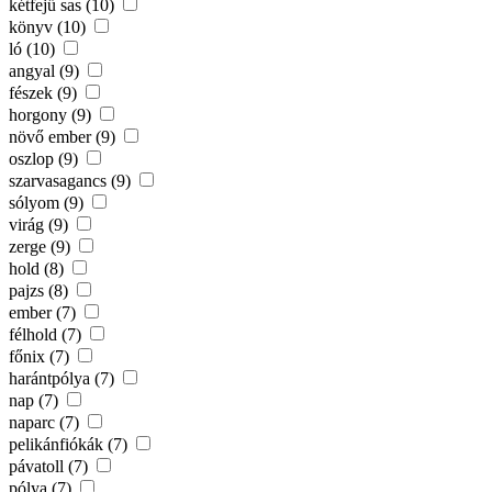
kétfejű sas (10)
könyv (10)
ló (10)
angyal (9)
fészek (9)
horgony (9)
növő ember (9)
oszlop (9)
szarvasagancs (9)
sólyom (9)
virág (9)
zerge (9)
hold (8)
pajzs (8)
ember (7)
félhold (7)
főnix (7)
harántpólya (7)
nap (7)
naparc (7)
pelikánfiókák (7)
pávatoll (7)
pólya (7)