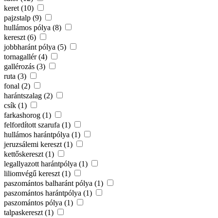
keret (10)
pajzstalp (9)
hullámos pólya (8)
kereszt (6)
jobbharánt pólya (5)
tornagallér (4)
gallérozás (3)
ruta (3)
fonal (2)
harántszalag (2)
csík (1)
farkashorog (1)
felfordított szarufa (1)
hullámos harántpólya (1)
jeruzsálemi kereszt (1)
kettőskereszt (1)
legallyazott harántpólya (1)
liliomvégű kereszt (1)
paszomántos balharánt pólya (1)
paszomántos harántpólya (1)
paszomántos pólya (1)
talpaskereszt (1)