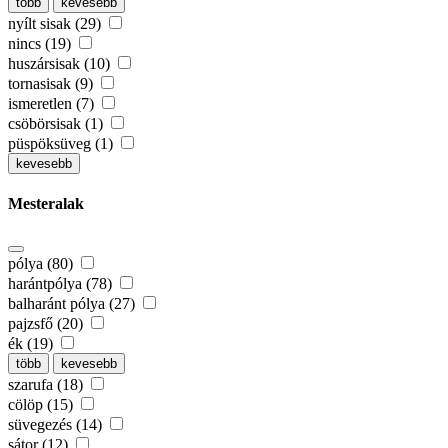
több
kevesebb
nyílt sisak (29)
nincs (19)
huszársisak (10)
tornasisak (9)
ismeretlen (7)
csöbörsisak (1)
püspöksüveg (1)
kevesebb
Mesteralak
pólya (80)
harántpólya (78)
balharánt pólya (27)
pajzsfő (20)
ék (19)
több
kevesebb
szarufa (18)
cölöp (15)
süvegezés (14)
sátor (12)