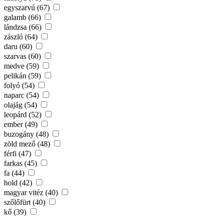
egyszarvú (67)
galamb (66)
lándzsa (66)
zászló (64)
daru (60)
szarvas (60)
medve (59)
pelikán (59)
folyó (54)
naparc (54)
olajág (54)
leopárd (52)
ember (49)
buzogány (48)
zöld mező (48)
férfi (47)
farkas (45)
fa (44)
hold (42)
magyar vitéz (40)
szőlőfürt (40)
kő (39)