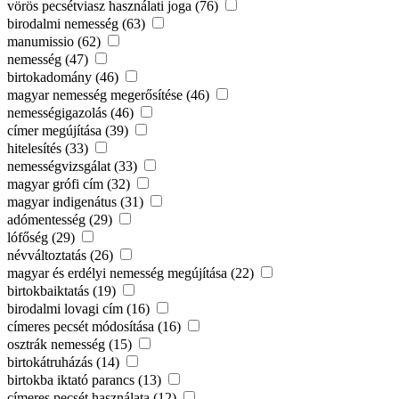
vörös pecsétviasz használati joga (76)
birodalmi nemesség (63)
manumissio (62)
nemesség (47)
birtokadomány (46)
magyar nemesség megerősítése (46)
nemességigazolás (46)
címer megújítása (39)
hitelesítés (33)
nemességvizsgálat (33)
magyar grófi cím (32)
magyar indigenátus (31)
adómentesség (29)
lófőség (29)
névváltoztatás (26)
magyar és erdélyi nemesség megújítása (22)
birtokbaiktatás (19)
birodalmi lovagi cím (16)
címeres pecsét módosítása (16)
osztrák nemesség (15)
birtokátruházás (14)
birtokba iktató parancs (13)
címeres pecsét használata (12)