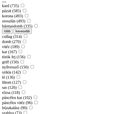
kard (735)
pázsit (585)
korona (493)
oroszlán (493)
hármasdomb (335)
több
kevesebb
csillag (314)
domb (270)
vitéz (189)
kar (167)
török fej (156)
griff (150)
nyílvessző (150)
szikla (142)
ló (136)
liliom (127)
sas (126)
rózsa (118)
páncélos kar (102)
páncélos vitéz (96)
búzakalász (90)
szablya (73)