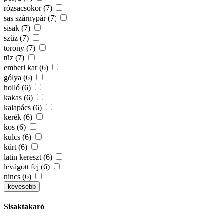
rózsacsokor (7)
sas szárnypár (7)
sisak (7)
szűz (7)
torony (7)
tűz (7)
emberi kar (6)
gólya (6)
holló (6)
kakas (6)
kalapács (6)
kerék (6)
kos (6)
kulcs (6)
kürt (6)
latin kereszt (6)
levágott fej (6)
nincs (6)
kevesebb
Sisaktakaró