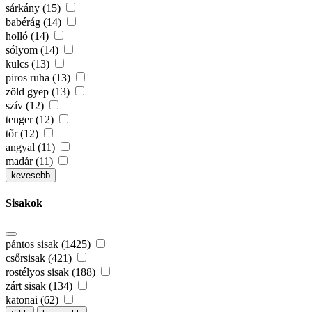
sárkány (15)
babérág (14)
holló (14)
sólyom (14)
kulcs (13)
piros ruha (13)
zöld gyep (13)
szív (12)
tenger (12)
tőr (12)
angyal (11)
madár (11)
kevesebb
Sisakok
pántos sisak (1425)
csőrsisak (421)
rostélyos sisak (188)
zárt sisak (134)
katonai (62)