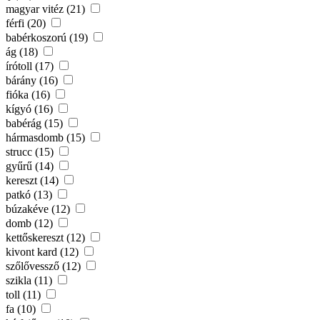
magyar vitéz (21)
férfi (20)
babérkoszorú (19)
ág (18)
írótoll (17)
bárány (16)
fióka (16)
kígyó (16)
babérág (15)
hármasdomb (15)
strucc (15)
gyűrű (14)
kereszt (14)
patkó (13)
búzakéve (12)
domb (12)
kettőskereszt (12)
kivont kard (12)
szőlővessző (12)
szikla (11)
toll (11)
fa (10)