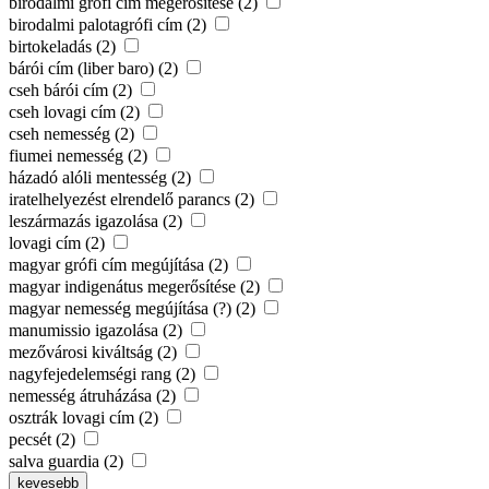
birodalmi grófi cím megerősítése (2)
birodalmi palotagrófi cím (2)
birtokeladás (2)
bárói cím (liber baro) (2)
cseh bárói cím (2)
cseh lovagi cím (2)
cseh nemesség (2)
fiumei nemesség (2)
házadó alóli mentesség (2)
iratelhelyezést elrendelő parancs (2)
leszármazás igazolása (2)
lovagi cím (2)
magyar grófi cím megújítása (2)
magyar indigenátus megerősítése (2)
magyar nemesség megújítása (?) (2)
manumissio igazolása (2)
mezővárosi kiváltság (2)
nagyfejedelemségi rang (2)
nemesség átruházása (2)
osztrák lovagi cím (2)
pecsét (2)
salva guardia (2)
kevesebb