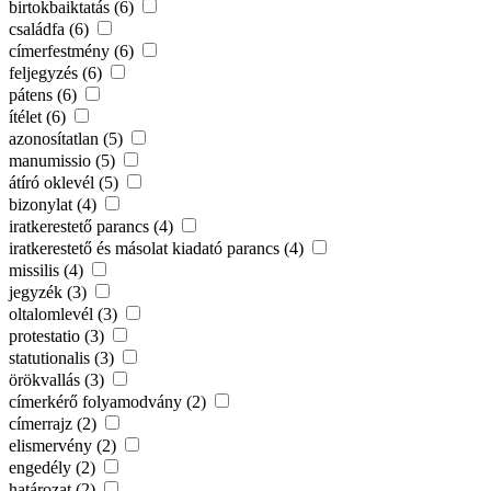
birtokbaiktatás (6)
családfa (6)
címerfestmény (6)
feljegyzés (6)
pátens (6)
ítélet (6)
azonosítatlan (5)
manumissio (5)
átíró oklevél (5)
bizonylat (4)
iratkerestető parancs (4)
iratkerestető és másolat kiadató parancs (4)
missilis (4)
jegyzék (3)
oltalomlevél (3)
protestatio (3)
statutionalis (3)
örökvallás (3)
címerkérő folyamodvány (2)
címerrajz (2)
elismervény (2)
engedély (2)
határozat (2)