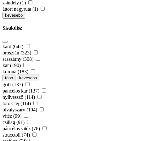
zsindely (1)
áttört nagyruta (1)
kevesebb
Sisakdísz
kard (642)
oroszlán (323)
sasszárny (308)
kar (190)
korona (183)
több
kevesebb
griff (137)
páncélos kar (137)
nyílvessző (114)
török fej (114)
bivalyszarv (104)
vitéz (99)
csillag (91)
páncélos vitéz (76)
strucctoll (74)