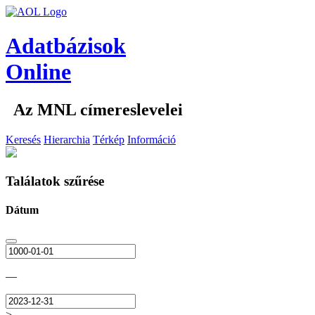
Adatbázisok
Online
Az MNL címereslevelei
Keresés
Hierarchia
Térkép
Információ
Találatok szűrése
Dátum
—
>