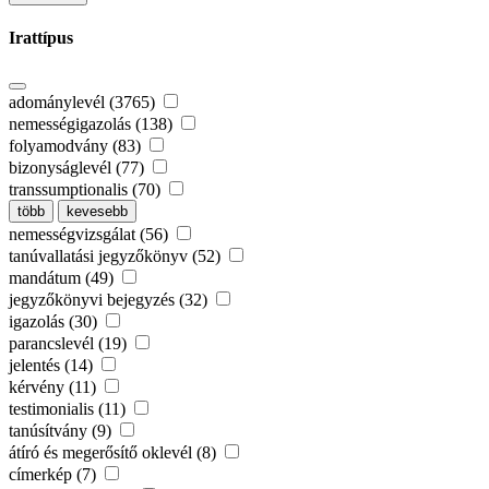
Irattípus
adománylevél (3765)
nemességigazolás (138)
folyamodvány (83)
bizonyságlevél (77)
transsumptionalis (70)
több
kevesebb
nemességvizsgálat (56)
tanúvallatási jegyzőkönyv (52)
mandátum (49)
jegyzőkönyvi bejegyzés (32)
igazolás (30)
parancslevél (19)
jelentés (14)
kérvény (11)
testimonialis (11)
tanúsítvány (9)
átíró és megerősítő oklevél (8)
címerkép (7)