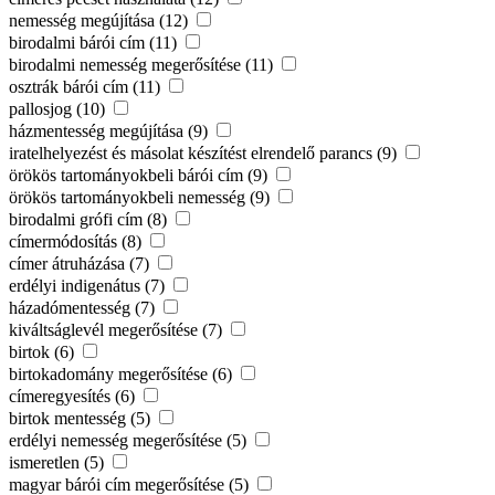
nemesség megújítása (12)
birodalmi bárói cím (11)
birodalmi nemesség megerősítése (11)
osztrák bárói cím (11)
pallosjog (10)
házmentesség megújítása (9)
iratelhelyezést és másolat készítést elrendelő parancs (9)
örökös tartományokbeli bárói cím (9)
örökös tartományokbeli nemesség (9)
birodalmi grófi cím (8)
címermódosítás (8)
címer átruházása (7)
erdélyi indigenátus (7)
házadómentesség (7)
kiváltságlevél megerősítése (7)
birtok (6)
birtokadomány megerősítése (6)
címeregyesítés (6)
birtok mentesség (5)
erdélyi nemesség megerősítése (5)
ismeretlen (5)
magyar bárói cím megerősítése (5)