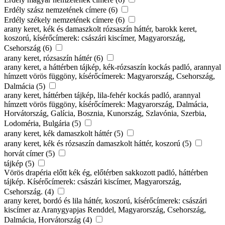
Erdély szász nemzetének címere (6)
Erdély székely nemzetének címere (6)
arany keret, kék és damaszkolt rózsaszín háttér, barokk keret,
koszorú, kísérőcímerek: császári kiscímer, Magyarország,
Csehország (6)
arany keret, rózsaszín háttér (6)
arany keret, a háttérben tájkép, kék-rózsaszín kockás padló, arannyal
hímzett vörös függöny, kísérőcímerek: Magyarország, Csehország,
Dalmácia (5)
arany keret, háttérben tájkép, lila-fehér kockás padló, arannyal
hímzett vörös függöny, kísérőcímerek: Magyarország, Dalmácia,
Horvátország, Galícia, Bosznia, Kunország, Szlavónia, Szerbia,
Lodoméria, Bulgária (5)
arany keret, kék damaszkolt háttér (5)
arany keret, kék és rózsaszín damaszkolt háttér, koszorú (5)
horvát címer (5)
tájkép (5)
Vörös drapéria előtt kék ég, előtérben sakkozott padló, háttérben
tájkép. Kísérőcímerek: császári kiscímer, Magyarország,
Csehország. (4)
arany keret, bordó és lila háttér, koszorú, kísérőcímerek: császári
kiscímer az Aranygyapjas Renddel, Magyarország, Csehország,
Dalmácia, Horvátország (4)