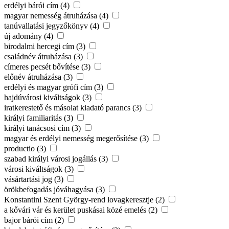
erdélyi bárói cím (4)
magyar nemesség átruházása (4)
tanúvallatási jegyzőkönyv (4)
új adomány (4)
birodalmi hercegi cím (3)
családnév átruházása (3)
címeres pecsét bővítése (3)
előnév átruházása (3)
erdélyi és magyar grófi cím (3)
hajdúvárosi kiváltságok (3)
iratkerestető és másolat kiadató parancs (3)
királyi familiaritás (3)
királyi tanácsosi cím (3)
magyar és erdélyi nemesség megerősítése (3)
productio (3)
szabad királyi városi jogállás (3)
városi kiváltságok (3)
vásártartási jog (3)
örökbefogadás jóváhagyása (3)
Konstantini Szent György-rend lovagkeresztje (2)
a kővári vár és kerület puskásai közé emelés (2)
bajor bárói cím (2)