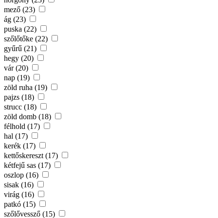
mező (23)
ág (23)
puska (22)
szőlőtőke (22)
gyűrű (21)
hegy (20)
vár (20)
nap (19)
zöld ruha (19)
pajzs (18)
strucc (18)
zöld domb (18)
félhold (17)
hal (17)
kerék (17)
kettőskereszt (17)
kétfejű sas (17)
oszlop (16)
sisak (16)
virág (16)
patkó (15)
szőlővessző (15)