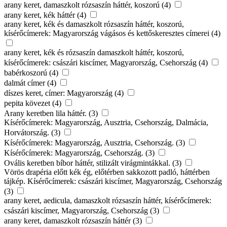
arany keret, damaszkolt rózsaszín háttér, koszorú (4)
arany keret, kék háttér (4)
arany keret, kék és damaszkolt rózsaszín háttér, koszorú,
kísérőcímerek: Magyarország vágásos és kettőskeresztes címerei (4)
arany keret, kék és rózsaszín damaszkolt háttér, koszorú,
kísérőcímerek: császári kiscímer, Magyarország, Csehország (4)
babérkoszorú (4)
dalmát címer (4)
díszes keret, címer: Magyarország (4)
pepita kövezet (4)
Arany keretben lila háttér. (3)
Kísérőcímerek: Magyarország, Ausztria, Csehország, Dalmácia,
Horvátország. (3)
Kísérőcímerek: Magyarország, Ausztria, Csehország. (3)
Kísérőcímerek: Magyarország, Csehország. (3)
Ovális keretben bíbor háttér, stilizált virágmintákkal. (3)
Vörös drapéria előtt kék ég, előtérben sakkozott padló, háttérben
tájkép. Kísérőcímerek: császári kiscímer, Magyarország, Csehország
(3)
arany keret, aedicula, damaszkolt rózsaszín háttér, kísérőcímerek:
császári kiscímer, Magyarország, Csehország (3)
arany keret, damaszkolt rózsaszín háttér (3)