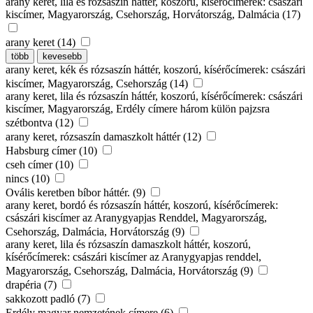
arany keret, lila és rózsaszín háttér, koszorú, kísérőcímerek: császári
kiscímer, Magyarország, Csehország, Horvátország, Dalmácia (17)
arany keret (14)
több
kevesebb
arany keret, kék és rózsaszín háttér, koszorú, kísérőcímerek: császári
kiscímer, Magyarország, Csehország (14)
arany keret, lila és rózsaszín háttér, koszorú, kísérőcímerek: császári
kiscímer, Magyarország, Erdély címere három külön pajzsra
szétbontva (12)
arany keret, rózsaszín damaszkolt háttér (12)
Habsburg címer (10)
cseh címer (10)
nincs (10)
Ovális keretben bíbor háttér. (9)
arany keret, bordó és rózsaszín háttér, koszorú, kísérőcímerek:
császári kiscímer az Aranygyapjas Renddel, Magyarország,
Csehország, Dalmácia, Horvátország (9)
arany keret, lila és rózsaszín damaszkolt háttér, koszorú,
kísérőcímerek: császári kiscímer az Aranygyapjas renddel,
Magyarország, Csehország, Dalmácia, Horvátország (9)
drapéria (7)
sakkozott padló (7)
Erdély magyar nemzetének címere (6)