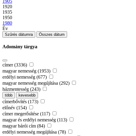
1905
1920
1935
1950
1980
Év
Szűrés dátumra
Összes dátum
Adomány tárgya
címer (3336)
magyar nemesség (1953)
erdélyi nemesség (677)
magyar nemesség megújítása (292)
házmentesség (243)
több
kevesebb
címerbővítés (173)
előnév (154)
címer megerősítése (117)
magyar és erdélyi nemesség (113)
magyar bárói cím (84)
erdélyi nemesség megújítása (78)