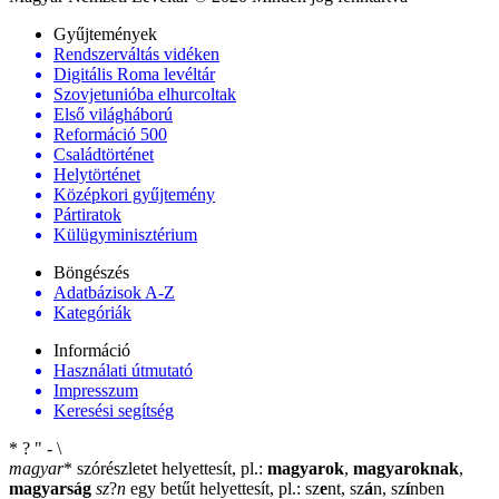
Gyűjtemények
Rendszerváltás vidéken
Digitális Roma levéltár
Szovjetunióba elhurcoltak
Első világháború
Reformáció 500
Családtörténet
Helytörténet
Középkori gyűjtemény
Pártiratok
Külügyminisztérium
Böngészés
Adatbázisok A-Z
Kategóriák
Információ
Használati útmutató
Impresszum
Keresési segítség
*
?
"
-
\
magyar
*
szórészletet helyettesít, pl.:
magyarok
,
magyaroknak
,
magyarság
sz
?
n
egy betűt helyettesít, pl.: sz
e
nt, sz
á
n, sz
í
nben