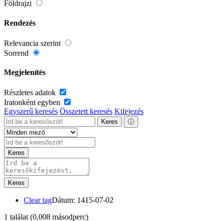
Földrajzi
Rendezés
Relevancia szerint
Sorrend
Megjelenítés
Részletes adatok
Iratonként egyben
Egyszerű keresés
Összetett keresés
Kifejezés
Keres
ⓘ
Keres
Keres
Clear tag
Dátum: 1415-07-02
1 találat
(0,008 másodperc)