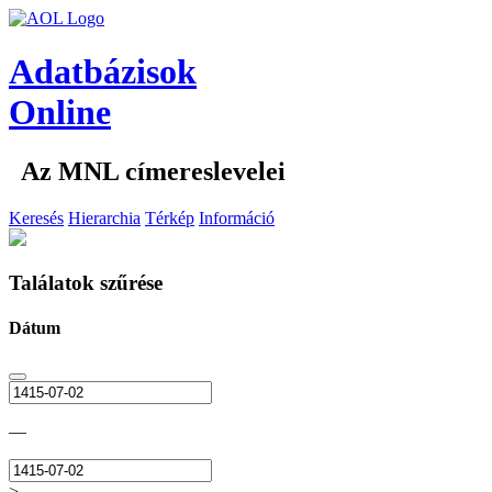
Adatbázisok
Online
Az MNL címereslevelei
Keresés
Hierarchia
Térkép
Információ
Találatok szűrése
Dátum
—
>