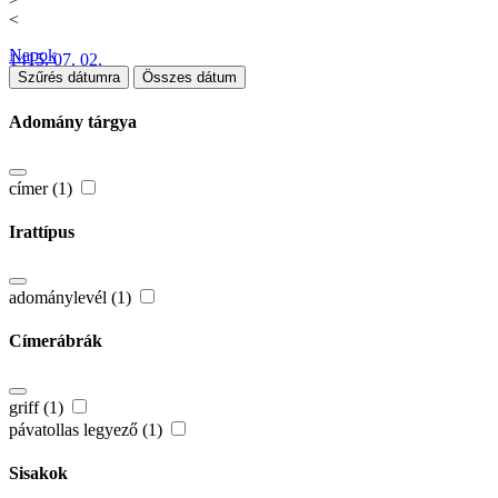
<
Napok
1415. 07. 02.
Szűrés dátumra
Összes dátum
Adomány tárgya
címer (1)
Irattípus
adománylevél (1)
Címerábrák
griff (1)
pávatollas legyező (1)
Sisakok