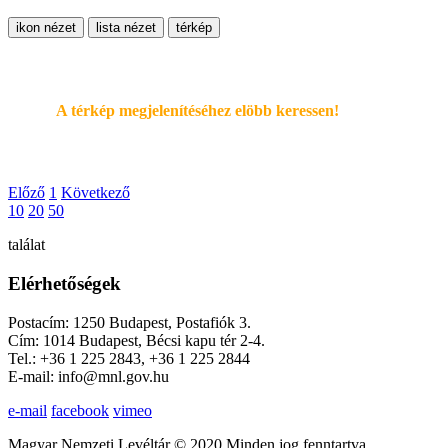
ikon nézet
lista nézet
térkép
A térkép megjelenítéséhez elöbb keressen!
Előző
1
Következő
10
20
50
találat
Elérhetőségek
Postacím: 1250 Budapest, Postafiók 3.
Cím: 1014 Budapest, Bécsi kapu tér 2-4.
Tel.: +36 1 225 2843, +36 1 225 2844
E-mail: info@mnl.gov.hu
e-mail
facebook
vimeo
Magyar Nemzeti Levéltár © 2020 Minden jog fenntartva