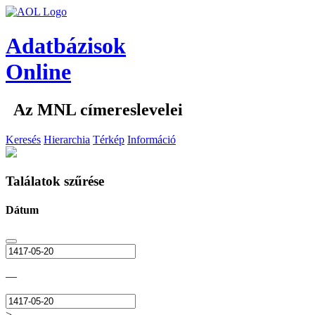
Adatbázisok
Online
Az MNL címereslevelei
Keresés
Hierarchia
Térkép
Információ
Találatok szűrése
Dátum
—
>