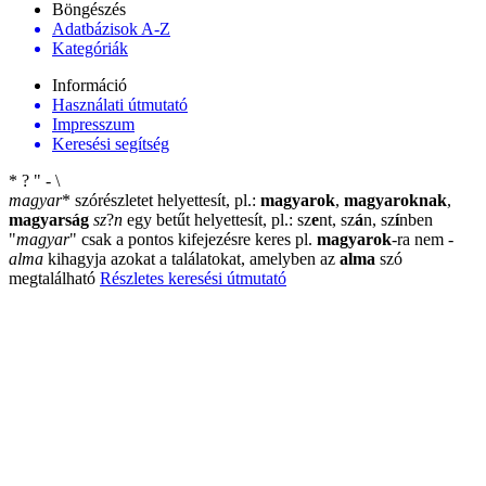
Böngészés
Adatbázisok A-Z
Kategóriák
Információ
Használati útmutató
Impresszum
Keresési segítség
*
?
"
-
\
magyar
*
szórészletet helyettesít, pl.:
magyarok
,
magyaroknak
,
magyarság
sz
?
n
egy betűt helyettesít, pl.: sz
e
nt, sz
á
n, sz
í
nben
"
magyar
"
csak a pontos kifejezésre keres pl.
magyarok
-ra nem
-
alma
kihagyja azokat a találatokat, amelyben az
alma
szó
megtalálható
Részletes keresési útmutató