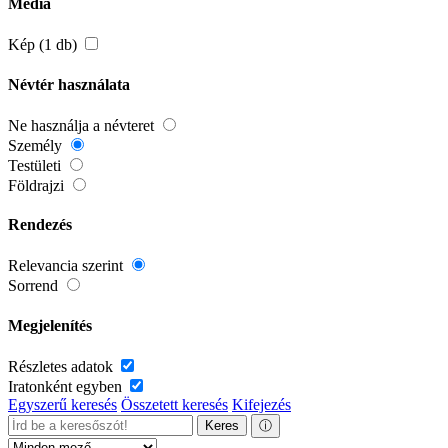
Média
Kép (1 db)
Névtér használata
Ne használja a névteret
Személy
Testületi
Földrajzi
Rendezés
Relevancia szerint
Sorrend
Megjelenítés
Részletes adatok
Iratonként egyben
Egyszerű keresés
Összetett keresés
Kifejezés
Keres
ⓘ