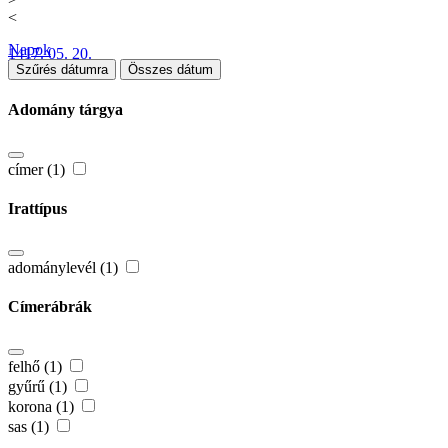
<
Napok
1417. 05. 20.
Szűrés dátumra
Összes dátum
Adomány tárgya
címer (1)
Irattípus
adománylevél (1)
Címerábrák
felhő (1)
gyűrű (1)
korona (1)
sas (1)