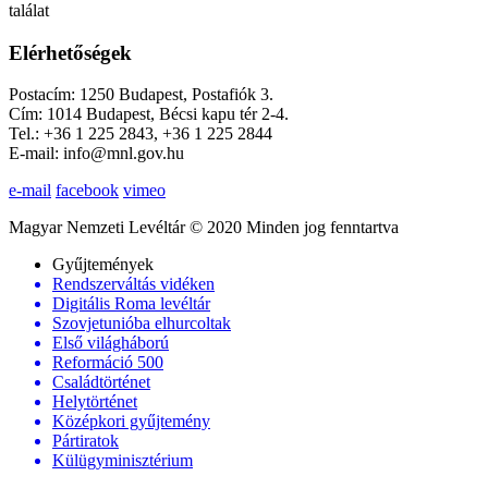
találat
Elérhetőségek
Postacím: 1250 Budapest, Postafiók 3.
Cím: 1014 Budapest, Bécsi kapu tér 2-4.
Tel.: +36 1 225 2843, +36 1 225 2844
E-mail: info@mnl.gov.hu
e-mail
facebook
vimeo
Magyar Nemzeti Levéltár © 2020 Minden jog fenntartva
Gyűjtemények
Rendszerváltás vidéken
Digitális Roma levéltár
Szovjetunióba elhurcoltak
Első világháború
Reformáció 500
Családtörténet
Helytörténet
Középkori gyűjtemény
Pártiratok
Külügyminisztérium