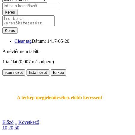
Keres
Keres
Clear tag
Dátum: 1417-05-20
A névtér nem talált.
1 találat
(0,007 másodperc)
ikon nézet
lista nézet
térkép
A térkép megjelenítéséhez elöbb keressen!
Előző
1
Következő
10
20
50