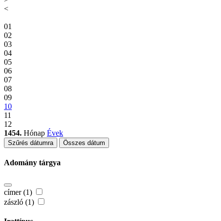
<
01
02
03
04
05
06
07
08
09
10
11
12
1454.
Hónap
Évek
Szűrés dátumra
Összes dátum
Adomány tárgya
címer (1)
zászló (1)