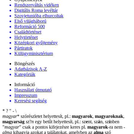
Rendszerváltás vidéken
Digitális Roma levéltár
Szovjetunióba elhurcoltak
Első világháború
Reformáció 500
Családtörténet
Helytörténet
Középkori gyűjtemény
Pártiratok
Külügyminisztérium
Böngészés
Adatbázisok A-Z
Kategóriák
Információ
Használati útmutató
Impresszum
Keresési segítség
*
?
"
-
\
magyar
*
szórészletet helyettesít, pl.:
magyarok
,
magyaroknak
,
magyarság
sz
?
n
egy betűt helyettesít, pl.: sz
e
nt, sz
á
n, sz
í
nben
"
magyar
"
csak a pontos kifejezésre keres pl.
magyarok
-ra nem
-
alma
kihagyja azokat a találatokat, amelyben az
alma
szó