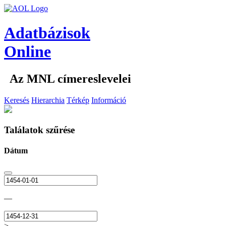
Adatbázisok
Online
Az MNL címereslevelei
Keresés
Hierarchia
Térkép
Információ
Találatok szűrése
Dátum
—
>