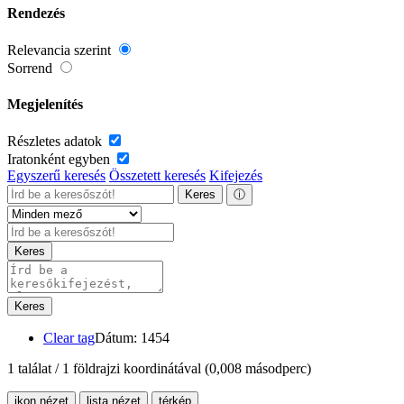
Rendezés
Relevancia szerint
Sorrend
Megjelenítés
Részletes adatok
Iratonként egyben
Egyszerű keresés
Összetett keresés
Kifejezés
Keres
ⓘ
Keres
Keres
Clear tag
Dátum: 1454
1 találat / 1 földrajzi koordinátával
(0,008 másodperc)
ikon nézet
lista nézet
térkép