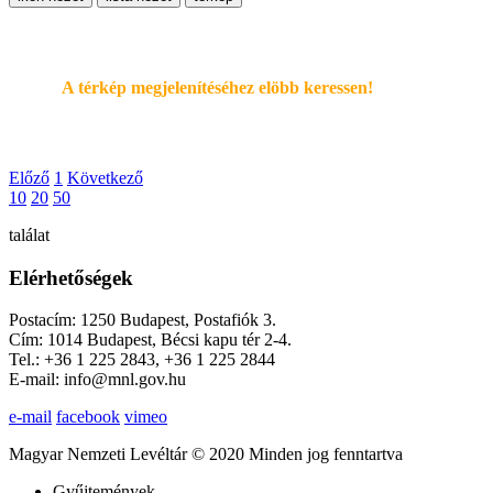
A térkép megjelenítéséhez elöbb keressen!
Előző
1
Következő
10
20
50
találat
Elérhetőségek
Postacím: 1250 Budapest, Postafiók 3.
Cím: 1014 Budapest, Bécsi kapu tér 2-4.
Tel.: +36 1 225 2843, +36 1 225 2844
E-mail: info@mnl.gov.hu
e-mail
facebook
vimeo
Magyar Nemzeti Levéltár © 2020 Minden jog fenntartva
Gyűjtemények