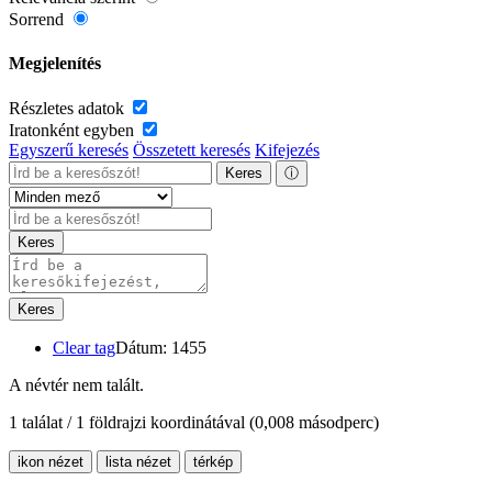
Sorrend
Megjelenítés
Részletes adatok
Iratonként egyben
Egyszerű keresés
Összetett keresés
Kifejezés
Keres
ⓘ
Keres
Keres
Clear tag
Dátum: 1455
A névtér nem talált.
1 találat / 1 földrajzi koordinátával
(0,008 másodperc)
ikon nézet
lista nézet
térkép