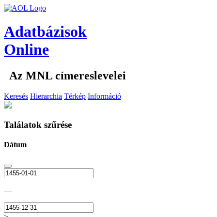
Adatbázisok
Online
Az MNL címereslevelei
Keresés
Hierarchia
Térkép
Információ
Találatok szűrése
Dátum
—
>