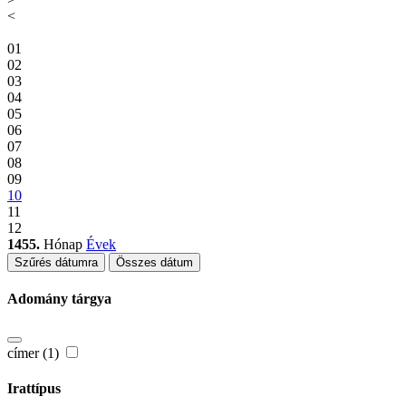
<
01
02
03
04
05
06
07
08
09
10
11
12
1455.
Hónap
Évek
Szűrés dátumra
Összes dátum
Adomány tárgya
címer (1)
Irattípus