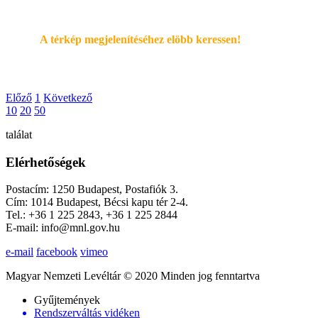
A térkép megjelenítéséhez elöbb keressen!
Előző
1
Következő
10
20
50
találat
Elérhetőségek
Postacím: 1250 Budapest, Postafiók 3.
Cím: 1014 Budapest, Bécsi kapu tér 2-4.
Tel.: +36 1 225 2843, +36 1 225 2844
E-mail: info@mnl.gov.hu
e-mail
facebook
vimeo
Magyar Nemzeti Levéltár © 2020 Minden jog fenntartva
Gyűjtemények
Rendszerváltás vidéken