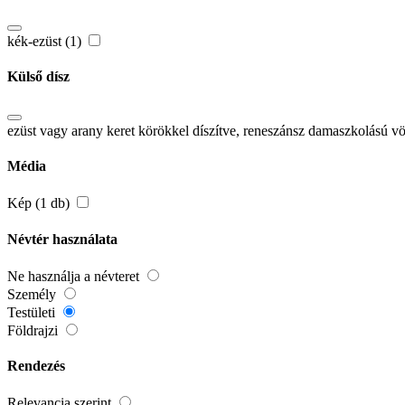
kék-ezüst (1)
Külső dísz
ezüst vagy arany keret körökkel díszítve, reneszánsz damaszkolású vör
Média
Kép (1 db)
Névtér használata
Ne használja a névteret
Személy
Testületi
Földrajzi
Rendezés
Relevancia szerint