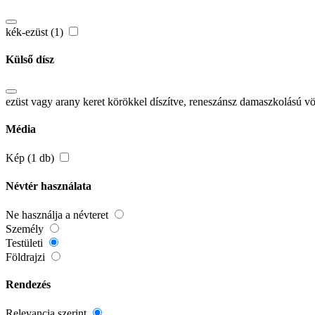
kék-ezüst (1)
Külső dísz
ezüst vagy arany keret körökkel díszítve, reneszánsz damaszkolású vör
Média
Kép (1 db)
Névtér használata
Ne használja a névteret
Személy
Testületi
Földrajzi
Rendezés
Relevancia szerint