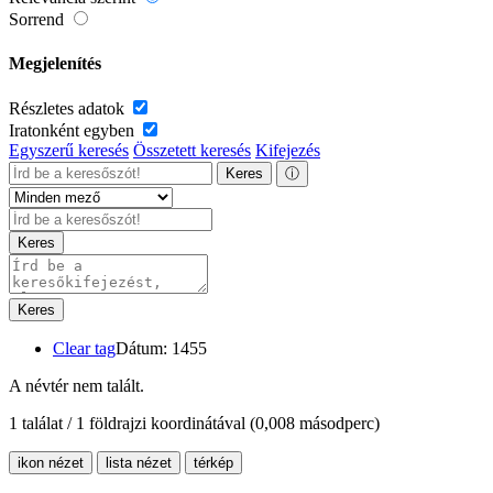
Sorrend
Megjelenítés
Részletes adatok
Iratonként egyben
Egyszerű keresés
Összetett keresés
Kifejezés
Keres
ⓘ
Keres
Keres
Clear tag
Dátum: 1455
A névtér nem talált.
1 találat / 1 földrajzi koordinátával
(0,008 másodperc)
ikon nézet
lista nézet
térkép