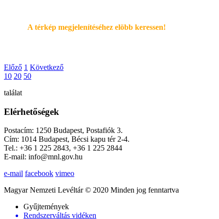
A térkép megjelenítéséhez elöbb keressen!
Előző
1
Következő
10
20
50
találat
Elérhetőségek
Postacím: 1250 Budapest, Postafiók 3.
Cím: 1014 Budapest, Bécsi kapu tér 2-4.
Tel.: +36 1 225 2843, +36 1 225 2844
E-mail: info@mnl.gov.hu
e-mail
facebook
vimeo
Magyar Nemzeti Levéltár © 2020 Minden jog fenntartva
Gyűjtemények
Rendszerváltás vidéken