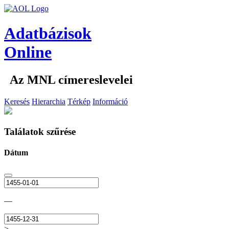
Adatbázisok
Online
Az MNL címereslevelei
Keresés
Hierarchia
Térkép
Információ
Találatok szűrése
Dátum
—
>