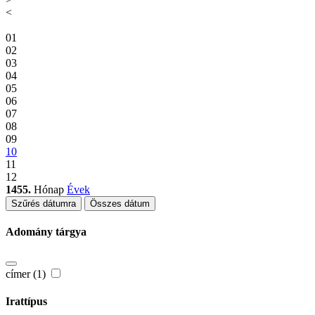
<
01
02
03
04
05
06
07
08
09
10
11
12
1455.
Hónap
Évek
Szűrés dátumra
Összes dátum
Adomány tárgya
címer (1)
Irattípus