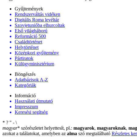
Gyűjtemények
Rendszerváltás vidéken
Digitális Roma levéltár
Szovjetunióba elhurcoltak
Első világháború
Reformáció 500
Családtörténet
Helytörténet
Középkori gyűjtemény
Pártiratok
Külügyminisztérium
Böngészés
Adatbázisok A-Z
Kategóriák
Információ
Használati útmutató
Impresszum
Keresési segítség
*
?
"
-
\
magyar
*
szórészletet helyettesít, pl.:
magyarok
,
magyaroknak
,
mag
azokat a találatokat, amelyben az
alma
szó megtalálható
Részletes ker