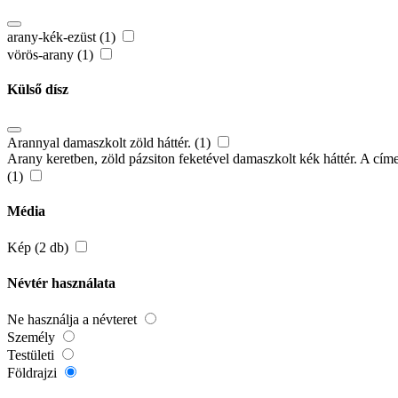
arany-kék-ezüst (1)
vörös-arany (1)
Külső dísz
Arannyal damaszkolt zöld háttér. (1)
Arany keretben, zöld pázsiton feketével damaszkolt kék háttér. A címer
(1)
Média
Kép (2 db)
Névtér használata
Ne használja a névteret
Személy
Testületi
Földrajzi