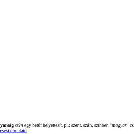
yarság
sz
?
n
egy betűt helyettesít, pl.: sz
e
nt, sz
á
n, sz
í
nben
"
magyar
"
cs
esési útmutató