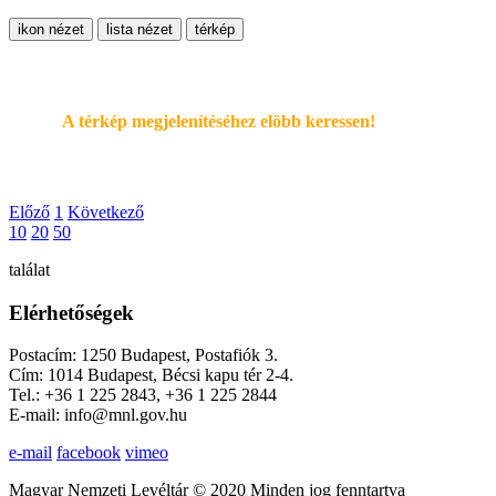
ikon nézet
lista nézet
térkép
A térkép megjelenítéséhez elöbb keressen!
Előző
1
Következő
10
20
50
találat
Elérhetőségek
Postacím: 1250 Budapest, Postafiók 3.
Cím: 1014 Budapest, Bécsi kapu tér 2-4.
Tel.: +36 1 225 2843, +36 1 225 2844
E-mail: info@mnl.gov.hu
e-mail
facebook
vimeo
Magyar Nemzeti Levéltár © 2020 Minden jog fenntartva