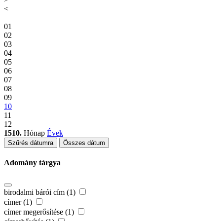
<
01
02
03
04
05
06
07
08
09
10
11
12
1510.
Hónap
Évek
Szűrés dátumra
Összes dátum
Adomány tárgya
birodalmi bárói cím (1)
címer (1)
címer megerősítése (1)