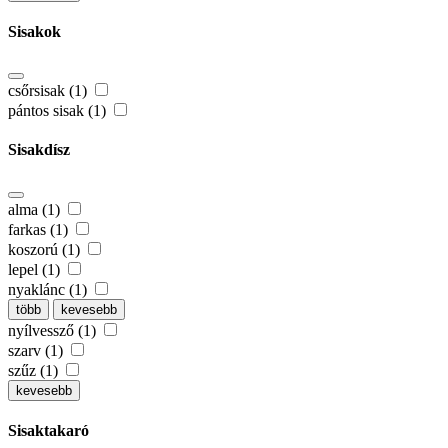
Sisakok
csőrsisak (1)
pántos sisak (1)
Sisakdísz
alma (1)
farkas (1)
koszorú (1)
lepel (1)
nyaklánc (1)
több
kevesebb
nyílvessző (1)
szarv (1)
szűz (1)
kevesebb
Sisaktakaró