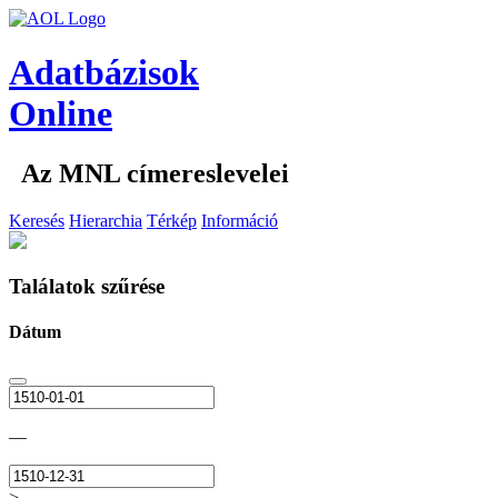
Adatbázisok
Online
Az MNL címereslevelei
Keresés
Hierarchia
Térkép
Információ
Találatok szűrése
Dátum
—
>