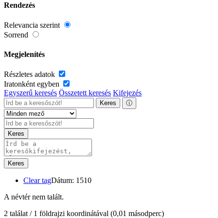
Rendezés
Relevancia szerint
Sorrend
Megjelenítés
Részletes adatok
Iratonként egyben
Egyszerű keresés
Összetett keresés
Kifejezés
Keres
ⓘ
Keres
Keres
Clear tag
Dátum: 1510
A névtér nem talált.
2 találat / 1 földrajzi koordinátával
(0,01 másodperc)