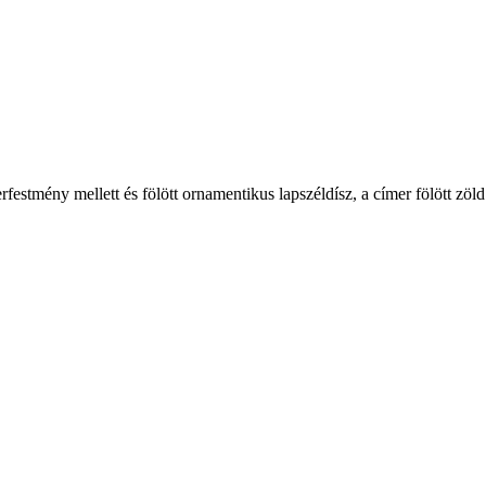
festmény mellett és fölött ornamentikus lapszéldísz, a címer fölött zöl