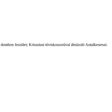
d dombon feszület; Krissztust töviskoszorúval ábrázoló Antalkesreszt.