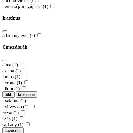
címerbővítés (1)
nemesség megújítása (1)
Irattípus
adománylevél (2)
Címerábrák
alma (1)
csillag (1)
farkas (1)
korona (1)
liliom (1)
több
kevesebb
nyaklánc (1)
nyílvessző (1)
rózsa (1)
szűz (1)
sárkány (1)
kevesebb