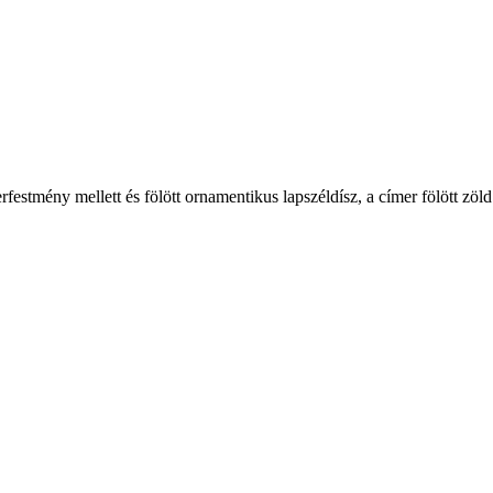
festmény mellett és fölött ornamentikus lapszéldísz, a címer fölött zöl