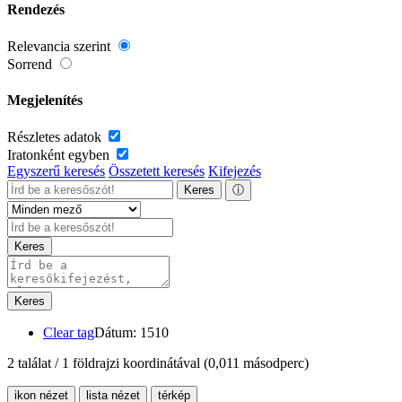
Rendezés
Relevancia szerint
Sorrend
Megjelenítés
Részletes adatok
Iratonként egyben
Egyszerű keresés
Összetett keresés
Kifejezés
Keres
ⓘ
Keres
Keres
Clear tag
Dátum: 1510
2 találat / 1 földrajzi koordinátával
(0,011 másodperc)
ikon nézet
lista nézet
térkép