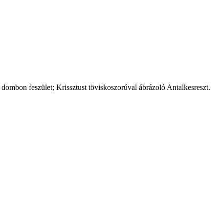
d dombon feszület; Krissztust töviskoszorúval ábrázoló Antalkesreszt.