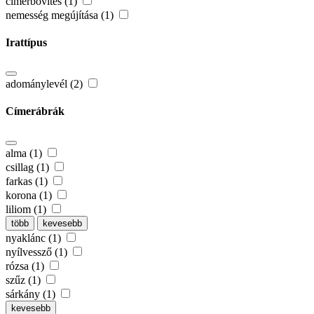
címerbővítés (1)
nemesség megújítása (1)
Irattípus
adománylevél (2)
Címerábrák
alma (1)
csillag (1)
farkas (1)
korona (1)
liliom (1)
több
kevesebb
nyaklánc (1)
nyílvessző (1)
rózsa (1)
szűz (1)
sárkány (1)
kevesebb