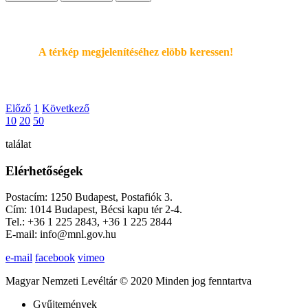
A térkép megjelenítéséhez elöbb keressen!
Előző
1
Következő
10
20
50
találat
Elérhetőségek
Postacím: 1250 Budapest, Postafiók 3.
Cím: 1014 Budapest, Bécsi kapu tér 2-4.
Tel.: +36 1 225 2843, +36 1 225 2844
E-mail: info@mnl.gov.hu
e-mail
facebook
vimeo
Magyar Nemzeti Levéltár © 2020 Minden jog fenntartva
Gyűjtemények