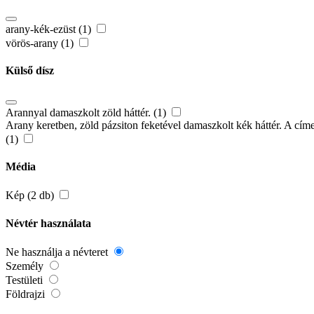
arany-kék-ezüst (1)
vörös-arany (1)
Külső dísz
Arannyal damaszkolt zöld háttér. (1)
Arany keretben, zöld pázsiton feketével damaszkolt kék háttér. A címer
(1)
Média
Kép (2 db)
Névtér használata
Ne használja a névteret
Személy
Testületi
Földrajzi