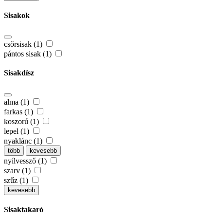
Sisakok
csőrsisak (1)
pántos sisak (1)
Sisakdísz
alma (1)
farkas (1)
koszorú (1)
lepel (1)
nyaklánc (1)
több
kevesebb
nyílvessző (1)
szarv (1)
szűz (1)
kevesebb
Sisaktakaró