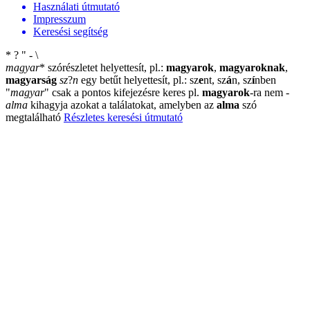
Használati útmutató
Impresszum
Keresési segítség
*
?
"
-
\
magyar
*
szórészletet helyettesít, pl.:
magyarok
,
magyaroknak
,
magyarság
sz
?
n
egy betűt helyettesít, pl.: sz
e
nt, sz
á
n, sz
í
nben
"
magyar
"
csak a pontos kifejezésre keres pl.
magyarok
-ra nem
-
alma
kihagyja azokat a találatokat, amelyben az
alma
szó
megtalálható
Részletes keresési útmutató