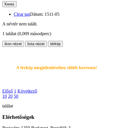
Keres
Clear tag
Dátum: 1511-05
A névtér nem talált.
1 találat
(0,009 másodperc)
ikon nézet
lista nézet
térkép
A térkép megjelenítéséhez elöbb keressen!
Előző
1
Következő
10
20
50
találat
Elérhetőségek
Postacím: 1250 Budapest, Postafiók 3.