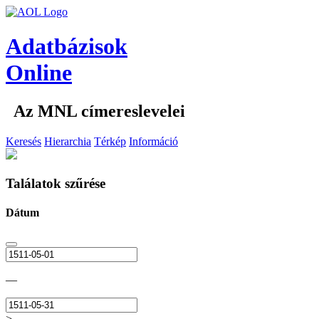
Adatbázisok
Online
Az MNL címereslevelei
Keresés
Hierarchia
Térkép
Információ
Találatok szűrése
Dátum
—
>