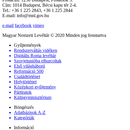
Cím: 1014 Budapest, Bécsi kapu tér 2-4.
Tel.: +36 1 225 2843, +36 1 225 2844
E-mail: info@mnl.gov.hu
e-mail
facebook
vimeo
Magyar Nemzeti Levéltár © 2020 Minden jog fenntartva
Gyűjtemények
Rendszerváltás vidéken
Digitális Roma levéltár
Szovjetunióba elhurcoltak
Első világháború
Reformáció 500
Családtörténet
Helytörténet
Középkori gyűjtemény
Pártiratok
Külügyminisztérium
Böngészés
Adatbázisok A-Z
Kategóriák
Információ