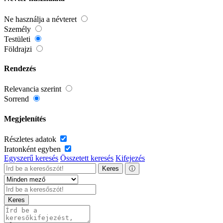
Ne használja a névteret
Személy
Testületi
Földrajzi
Rendezés
Relevancia szerint
Sorrend
Megjelenítés
Részletes adatok
Iratonként egyben
Egyszerű keresés
Összetett keresés
Kifejezés
Keres
ⓘ
Keres