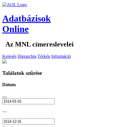
Adatbázisok
Online
Az MNL címereslevelei
Keresés
Hierarchia
Térkép
Információ
Találatok szűrése
Dátum
—
>