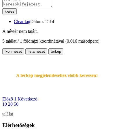
Keres
Clear tag
Dátum: 1514
A névtér nem talált.
5 találat / 1 földrajzi koordinátával
(0,016 másodperc)
ikon nézet
lista nézet
térkép
A térkép megjelenítéséhez elöbb keressen!
Előző
1
Következő
10
20
50
találat
Elérhetőségek