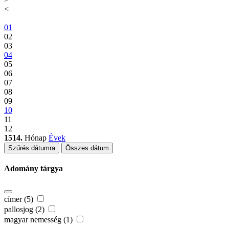
<
01
02
03
04
05
06
07
08
09
10
11
12
1514.
Hónap
Évek
Szűrés dátumra
Összes dátum
Adomány tárgya
címer (5)
pallosjog (2)
magyar nemesség (1)