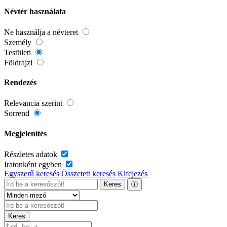
Névtér használata
Ne használja a névteret
Személy
Testületi
Földrajzi
Rendezés
Relevancia szerint
Sorrend
Megjelenítés
Részletes adatok
Iratonként egyben
Egyszerű keresés
Összetett keresés
Kifejezés
Keres
ⓘ
Keres