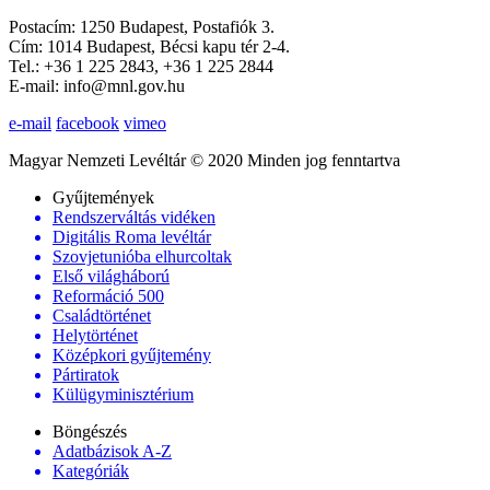
Postacím: 1250 Budapest, Postafiók 3.
Cím: 1014 Budapest, Bécsi kapu tér 2-4.
Tel.: +36 1 225 2843, +36 1 225 2844
E-mail: info@mnl.gov.hu
e-mail
facebook
vimeo
Magyar Nemzeti Levéltár © 2020 Minden jog fenntartva
Gyűjtemények
Rendszerváltás vidéken
Digitális Roma levéltár
Szovjetunióba elhurcoltak
Első világháború
Reformáció 500
Családtörténet
Helytörténet
Középkori gyűjtemény
Pártiratok
Külügyminisztérium
Böngészés
Adatbázisok A-Z
Kategóriák