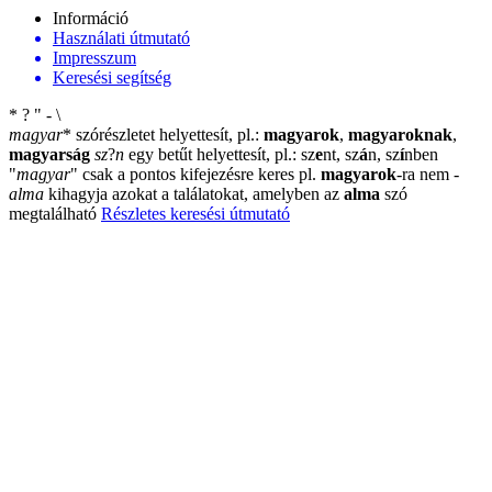
Információ
Használati útmutató
Impresszum
Keresési segítség
*
?
"
-
\
magyar
*
szórészletet helyettesít, pl.:
magyarok
,
magyaroknak
,
magyarság
sz
?
n
egy betűt helyettesít, pl.: sz
e
nt, sz
á
n, sz
í
nben
"
magyar
"
csak a pontos kifejezésre keres pl.
magyarok
-ra nem
-
alma
kihagyja azokat a találatokat, amelyben az
alma
szó
megtalálható
Részletes keresési útmutató