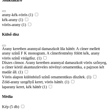
Sisaktakaró
arany-kék-vörös (1)
kék-arany (1)
vörös-arany (1)
Külső dísz
Arany keretben arannyal damaszkolt lila háttér. A címer mellett
arany színű F K monogram. A címerfestmény fölött kék, arany
vörös színű virágdísz. (1)
Díszes címsor. Arany keretben arannyal damaszkolt vörös szőnyeg,
a címer körül akantuszleveles növényi ornamentika, a pajzson két
madár áll. (1)
Vörös alapon különböző színű ornamentikus díszítek. (1)
Zöld-arany szegélyű keret, vörös háttér. (1)
laparany keret, kék háttér (1)
Média
Kép (5 db)