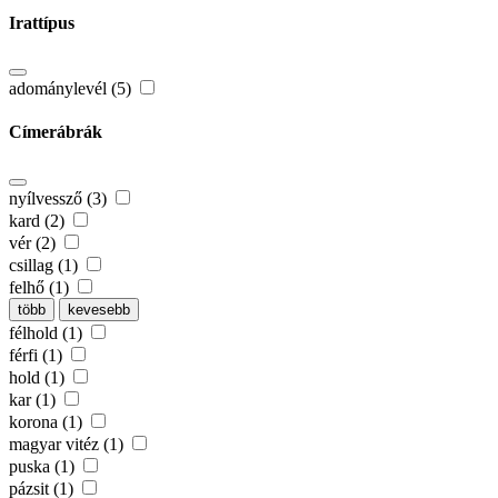
Irattípus
adománylevél (5)
Címerábrák
nyílvessző (3)
kard (2)
vér (2)
csillag (1)
felhő (1)
több
kevesebb
félhold (1)
férfi (1)
hold (1)
kar (1)
korona (1)
magyar vitéz (1)
puska (1)
pázsit (1)