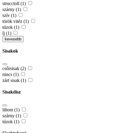
strucctoll (1)
szárny (1)
szív (1)
török vitéz (1)
túzok (1)
íj (1)
kevesebb
Sisakok
csőrsisak (2)
nincs (1)
zárt sisak (1)
Sisakdísz
liliom (1)
szárny (1)
túzok (1)