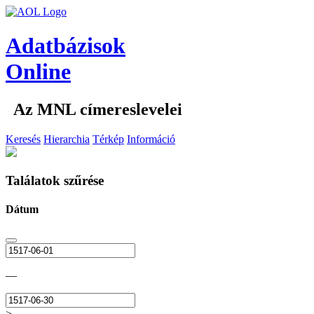
Adatbázisok
Online
Az MNL címereslevelei
Keresés
Hierarchia
Térkép
Információ
Találatok szűrése
Dátum
—
>