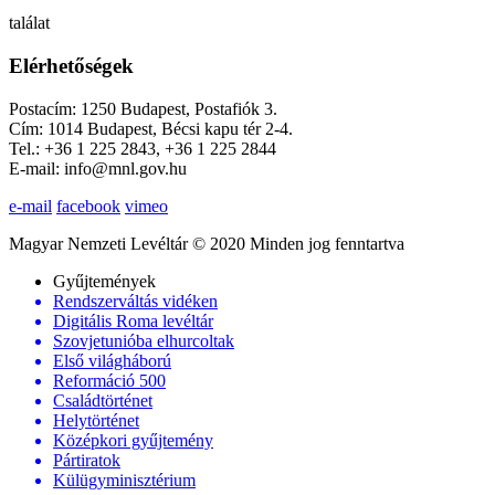
találat
Elérhetőségek
Postacím: 1250 Budapest, Postafiók 3.
Cím: 1014 Budapest, Bécsi kapu tér 2-4.
Tel.: +36 1 225 2843, +36 1 225 2844
E-mail: info@mnl.gov.hu
e-mail
facebook
vimeo
Magyar Nemzeti Levéltár © 2020 Minden jog fenntartva
Gyűjtemények
Rendszerváltás vidéken
Digitális Roma levéltár
Szovjetunióba elhurcoltak
Első világháború
Reformáció 500
Családtörténet
Helytörténet
Középkori gyűjtemény
Pártiratok
Külügyminisztérium