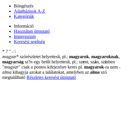
Böngészés
Adatbázisok A-Z
Kategóriák
Információ
Használati útmutató
Impresszum
Keresési segítség
*
?
"
-
\
magyar
*
szórészletet helyettesít, pl.:
magyarok
,
magyaroknak
,
magyarság
sz
?
n
egy betűt helyettesít, pl.: sz
e
nt, sz
á
n, sz
í
nben
"
magyar
"
csak a pontos kifejezésre keres pl.
magyarok
-ra nem
-
alma
kihagyja azokat a találatokat, amelyben az
alma
szó
megtalálható
Részletes keresési útmutató