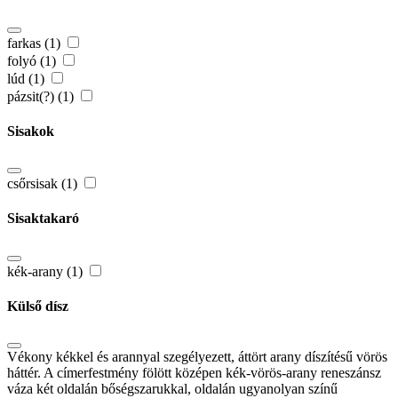
farkas (1)
folyó (1)
lúd (1)
pázsit(?) (1)
Sisakok
csőrsisak (1)
Sisaktakaró
kék-arany (1)
Külső dísz
Vékony kékkel és arannyal szegélyezett, áttört arany díszítésű vörös
háttér. A címerfestmény fölött középen kék-vörös-arany reneszánsz
váza két oldalán bőségszarukkal, oldalán ugyanolyan színű