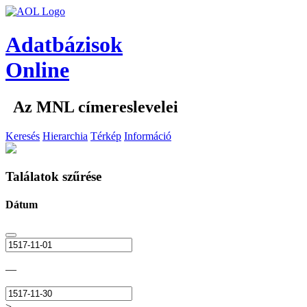
Adatbázisok
Online
Az MNL címereslevelei
Keresés
Hierarchia
Térkép
Információ
Találatok szűrése
Dátum
—
>