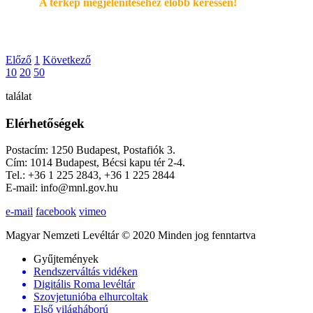
A térkép megjelenítéséhez elöbb keressen!
Előző
1
Következő
10
20
50
találat
Elérhetőségek
Postacím: 1250 Budapest, Postafiók 3.
Cím: 1014 Budapest, Bécsi kapu tér 2-4.
Tel.: +36 1 225 2843, +36 1 225 2844
E-mail: info@mnl.gov.hu
e-mail
facebook
vimeo
Magyar Nemzeti Levéltár © 2020 Minden jog fenntartva
Gyűjtemények
Rendszerváltás vidéken
Digitális Roma levéltár
Szovjetunióba elhurcoltak
Első világháború