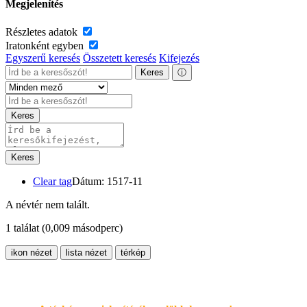
Megjelenítés
Részletes adatok
Iratonként egyben
Egyszerű keresés
Összetett keresés
Kifejezés
Keres
ⓘ
Keres
Keres
Clear tag
Dátum: 1517-11
A névtér nem talált.
1 találat
(0,009 másodperc)
ikon nézet
lista nézet
térkép