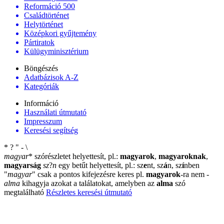
Reformáció 500
Családtörténet
Helytörténet
Középkori gyűjtemény
Pártiratok
Külügyminisztérium
Böngészés
Adatbázisok A-Z
Kategóriák
Információ
Használati útmutató
Impresszum
Keresési segítség
*
?
"
-
\
magyar
*
szórészletet helyettesít, pl.:
magyarok
,
magyaroknak
,
magyarság
sz
?
n
egy betűt helyettesít, pl.: sz
e
nt, sz
á
n, sz
í
nben
"
magyar
"
csak a pontos kifejezésre keres pl.
magyarok
-ra nem
-
alma
kihagyja azokat a találatokat, amelyben az
alma
szó
megtalálható
Részletes keresési útmutató