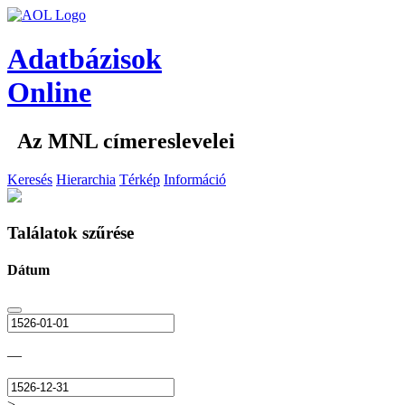
Adatbázisok
Online
Az MNL címereslevelei
Keresés
Hierarchia
Térkép
Információ
Találatok szűrése
Dátum
—
>