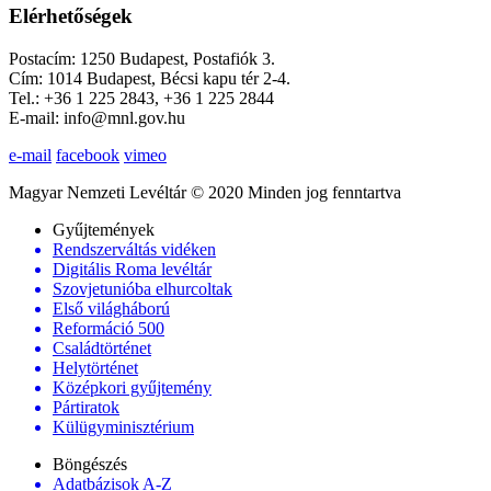
Elérhetőségek
Postacím: 1250 Budapest, Postafiók 3.
Cím: 1014 Budapest, Bécsi kapu tér 2-4.
Tel.: +36 1 225 2843, +36 1 225 2844
E-mail: info@mnl.gov.hu
e-mail
facebook
vimeo
Magyar Nemzeti Levéltár © 2020 Minden jog fenntartva
Gyűjtemények
Rendszerváltás vidéken
Digitális Roma levéltár
Szovjetunióba elhurcoltak
Első világháború
Reformáció 500
Családtörténet
Helytörténet
Középkori gyűjtemény
Pártiratok
Külügyminisztérium
Böngészés
Adatbázisok A-Z