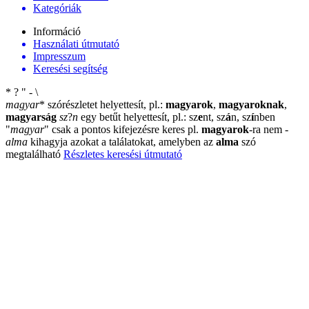
Kategóriák
Információ
Használati útmutató
Impresszum
Keresési segítség
*
?
"
-
\
magyar
*
szórészletet helyettesít, pl.:
magyarok
,
magyaroknak
,
magyarság
sz
?
n
egy betűt helyettesít, pl.: sz
e
nt, sz
á
n, sz
í
nben
"
magyar
"
csak a pontos kifejezésre keres pl.
magyarok
-ra nem
-
alma
kihagyja azokat a találatokat, amelyben az
alma
szó
megtalálható
Részletes keresési útmutató