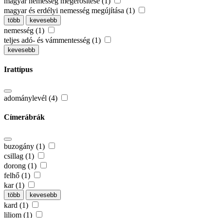
magyar nemesség megerősítése (1)
magyar és erdélyi nemesség megújítása (1)
több
kevesebb
nemesség (1)
teljes adó- és vámmentesség (1)
kevesebb
Irattípus
adománylevél (4)
Címerábrák
buzogány (1)
csillag (1)
dorong (1)
felhő (1)
kar (1)
több
kevesebb
kard (1)
liliom (1)