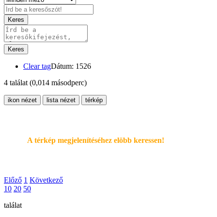
Keres
Keres
Clear tag
Dátum: 1526
4 találat
(0,014 másodperc)
ikon nézet
lista nézet
térkép
A térkép megjelenítéséhez elöbb keressen!
Előző
1
Következő
10
20
50
találat