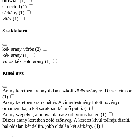
oroszlán (1)
strucctoll (1)
sárkány (1)
vitéz (1)
Sisaktakaró
kék-arany-vörös (2)
kék-arany (1)
vörös-kék-zöld-arany (1)
Külső dísz
Arany keretben arannyal damaszkolt vörös szőnyeg. Díszes címsor.
(1)
Arany keretben arany háttér. A címerfestmény fölött növényi
ornamentika, a két sarokban két ülő puttó. (1)
Arany szegélyű, arannyal damaszkolt vörös háttér. (1)
Díszes arany keretben zöld szőnyeg. A keretet kívül tollrajz díszíti,
bal oldalán két delfin, jobb oldalán két sárkány. (1)