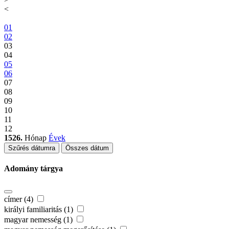
<
01
02
03
04
05
06
07
08
09
10
11
12
1526.
Hónap
Évek
Szűrés dátumra
Összes dátum
Adomány tárgya
címer (4)
királyi familiaritás (1)
magyar nemesség (1)