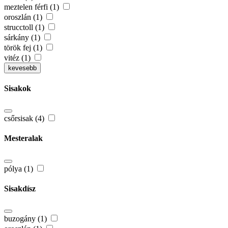
meztelen férfi (1)
oroszlán (1)
strucctoll (1)
sárkány (1)
török fej (1)
vitéz (1)
kevesebb
Sisakok
csőrsisak (4)
Mesteralak
pólya (1)
Sisakdísz
buzogány (1)