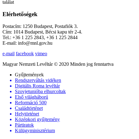
találat
Elérhetőségek
Postacím: 1250 Budapest, Postafiók 3.
Cím: 1014 Budapest, Bécsi kapu tér 2-4.
Tel.: +36 1 225 2843, +36 1 225 2844
E-mail: info@mnl.gov.hu
e-mail
facebook
vimeo
Magyar Nemzeti Levéltár © 2020 Minden jog fenntartva
Gyűjtemények
Rendszerváltás vidéken
Digitális Roma levéltár
Szovjetunióba elhurcoltak
Első világháború
Reformáció 500
Családtörténet
Helytörténet
Középkori gyűjtemény
Pártiratok
Külügyminisztérium