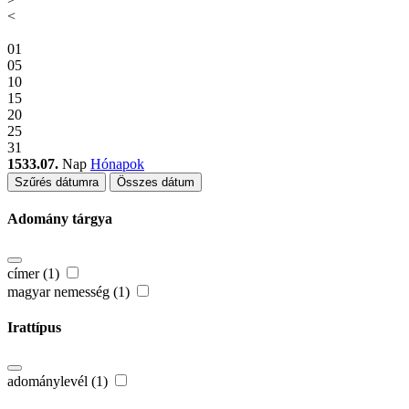
<
01
05
10
15
20
25
31
1533.07.
Nap
Hónapok
Szűrés dátumra
Összes dátum
Adomány tárgya
címer (1)
magyar nemesség (1)
Irattípus
adománylevél (1)