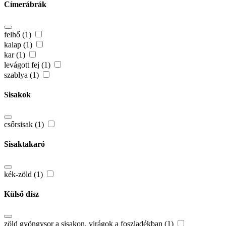
Címerábrák
felhő (1)
kalap (1)
kar (1)
levágott fej (1)
szablya (1)
Sisakok
csőrsisak (1)
Sisaktakaró
kék-zöld (1)
Külső dísz
zöld gyöngysor a sisakon, virágok a foszladékban (1)