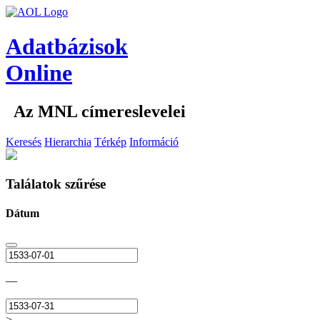
Adatbázisok
Online
Az MNL címereslevelei
Keresés
Hierarchia
Térkép
Információ
Találatok szűrése
Dátum
—
>