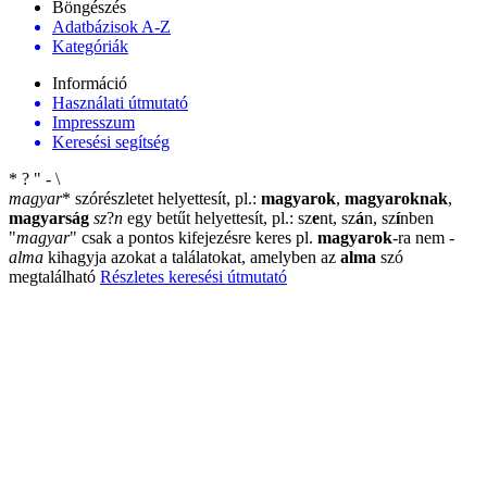
Böngészés
Adatbázisok A-Z
Kategóriák
Információ
Használati útmutató
Impresszum
Keresési segítség
*
?
"
-
\
magyar
*
szórészletet helyettesít, pl.:
magyarok
,
magyaroknak
,
magyarság
sz
?
n
egy betűt helyettesít, pl.: sz
e
nt, sz
á
n, sz
í
nben
"
magyar
"
csak a pontos kifejezésre keres pl.
magyarok
-ra nem
-
alma
kihagyja azokat a találatokat, amelyben az
alma
szó
megtalálható
Részletes keresési útmutató