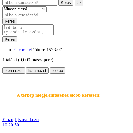
Keres
ⓘ
Keres
Keres
Clear tag
Dátum: 1533-07
1 találat
(0,009 másodperc)
ikon nézet
lista nézet
térkép
A térkép megjelenítéséhez elöbb keressen!
Előző
1
Következő
10
20
50