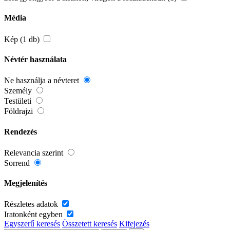
Média
Kép (1 db)
Névtér használata
Ne használja a névteret
Személy
Testületi
Földrajzi
Rendezés
Relevancia szerint
Sorrend
Megjelenítés
Részletes adatok
Iratonként egyben
Egyszerű keresés
Összetett keresés
Kifejezés