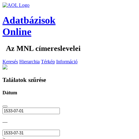
Adatbázisok
Online
Az MNL címereslevelei
Keresés
Hierarchia
Térkép
Információ
Találatok szűrése
Dátum
—
>