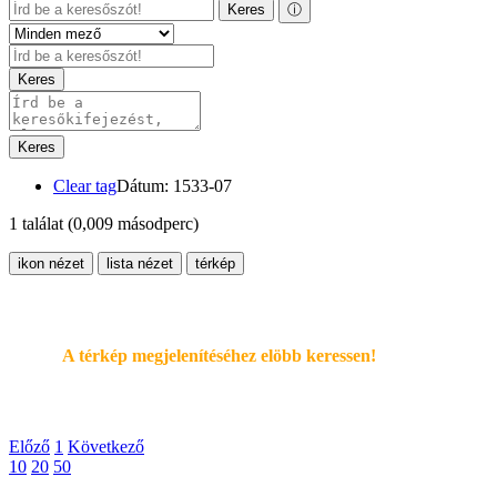
Keres
ⓘ
Keres
Keres
Clear tag
Dátum: 1533-07
1 találat
(0,009 másodperc)
ikon nézet
lista nézet
térkép
A térkép megjelenítéséhez elöbb keressen!
Előző
1
Következő
10
20
50