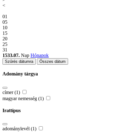
<
01
05
10
15
20
25
31
1533.07.
Nap
Hónapok
Szűrés dátumra
Összes dátum
Adomány tárgya
címer (1)
magyar nemesség (1)
Irattípus
adománylevél (1)