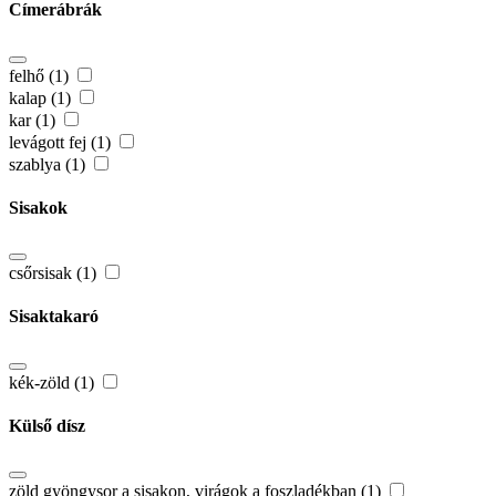
Címerábrák
felhő (1)
kalap (1)
kar (1)
levágott fej (1)
szablya (1)
Sisakok
csőrsisak (1)
Sisaktakaró
kék-zöld (1)
Külső dísz
zöld gyöngysor a sisakon, virágok a foszladékban (1)