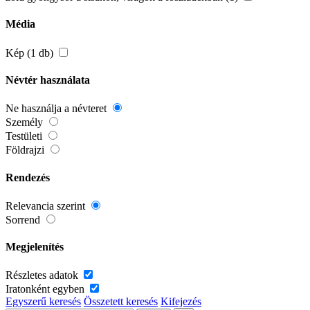
Média
Kép (1 db)
Névtér használata
Ne használja a névteret
Személy
Testületi
Földrajzi
Rendezés
Relevancia szerint
Sorrend
Megjelenítés
Részletes adatok
Iratonként egyben
Egyszerű keresés
Összetett keresés
Kifejezés