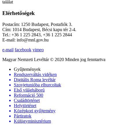
találat
Elérhetőségek
Postacím: 1250 Budapest, Postafiók 3.
Cím: 1014 Budapest, Bécsi kapu tér 2-4.
Tel.: +36 1 225 2843, +36 1 225 2844
E-mail: info@mnl.gov.hu
e-mail
facebook
vimeo
Magyar Nemzeti Levéltár © 2020 Minden jog fenntartva
Gyűjtemények
Rendszerváltás vidéken
Digitális Roma levéltár
Szovjetunióba elhurcoltak
Első világháború
Reformáció 500
Családtörténet
Helytörténet
Középkori gyűjtemény
Pártiratok
Külügyminisztérium