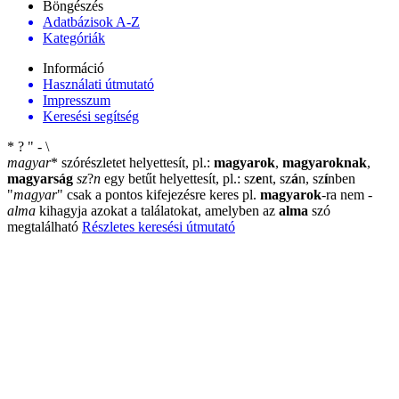
Böngészés
Adatbázisok A-Z
Kategóriák
Információ
Használati útmutató
Impresszum
Keresési segítség
*
?
"
-
\
magyar
*
szórészletet helyettesít, pl.:
magyarok
,
magyaroknak
,
magyarság
sz
?
n
egy betűt helyettesít, pl.: sz
e
nt, sz
á
n, sz
í
nben
"
magyar
"
csak a pontos kifejezésre keres pl.
magyarok
-ra nem
-
alma
kihagyja azokat a találatokat, amelyben az
alma
szó
megtalálható
Részletes keresési útmutató