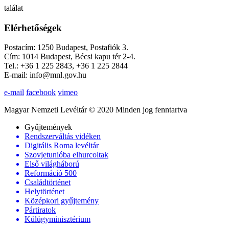
találat
Elérhetőségek
Postacím: 1250 Budapest, Postafiók 3.
Cím: 1014 Budapest, Bécsi kapu tér 2-4.
Tel.: +36 1 225 2843, +36 1 225 2844
E-mail: info@mnl.gov.hu
e-mail
facebook
vimeo
Magyar Nemzeti Levéltár © 2020 Minden jog fenntartva
Gyűjtemények
Rendszerváltás vidéken
Digitális Roma levéltár
Szovjetunióba elhurcoltak
Első világháború
Reformáció 500
Családtörténet
Helytörténet
Középkori gyűjtemény
Pártiratok
Külügyminisztérium