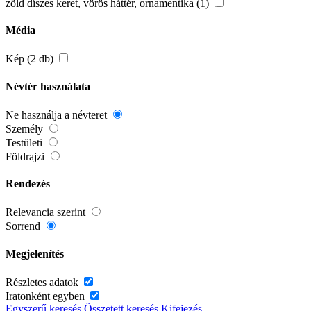
zöld díszes keret, vörös háttér, ornamentika (1)
Média
Kép (2 db)
Névtér használata
Ne használja a névteret
Személy
Testületi
Földrajzi
Rendezés
Relevancia szerint
Sorrend
Megjelenítés
Részletes adatok
Iratonként egyben
Egyszerű keresés
Összetett keresés
Kifejezés