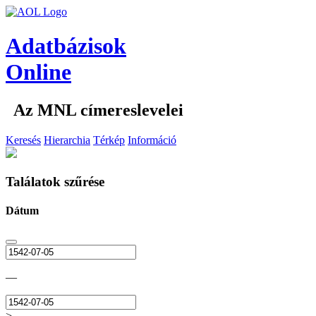
Adatbázisok
Online
Az MNL címereslevelei
Keresés
Hierarchia
Térkép
Információ
Találatok szűrése
Dátum
—
>