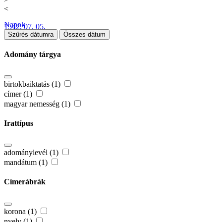
<
Napok
1542. 07. 05.
Szűrés dátumra
Összes dátum
Adomány tárgya
birtokbaiktatás (1)
címer (1)
magyar nemesség (1)
Irattípus
adománylevél (1)
mandátum (1)
Címerábrák
korona (1)
nyelv (1)