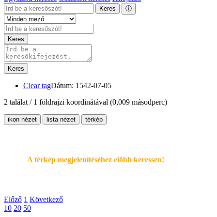
Keres
ⓘ
Keres
Keres
Clear tag
Dátum: 1542-07-05
2 találat / 1 földrajzi koordinátával
(0,009 másodperc)
ikon nézet
lista nézet
térkép
A térkép megjelenítéséhez elöbb keressen!
Előző
1
Következő
10
20
50