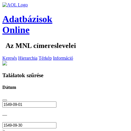
Adatbázisok
Online
Az MNL címereslevelei
Keresés
Hierarchia
Térkép
Információ
Találatok szűrése
Dátum
—
>