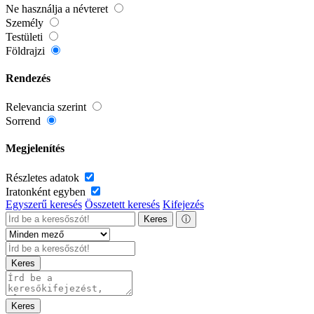
Ne használja a névteret
Személy
Testületi
Földrajzi
Rendezés
Relevancia szerint
Sorrend
Megjelenítés
Részletes adatok
Iratonként egyben
Egyszerű keresés
Összetett keresés
Kifejezés
Keres
ⓘ
Keres
Keres