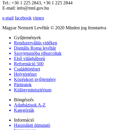
Tel.: +36 1 225 2843, +36 1 225 2844
E-mail: info@mnl.gov.hu
e-mail
facebook
vimeo
Magyar Nemzeti Levéltár © 2020 Minden jog fenntartva
Gyűjtemények
Rendszerváltás vidéken
Digitális Roma levéltár
Szovjetunióba elhurcoltak
Első világháború
Reformáció 500
Családtörténet
Helytörténet
Középkori gyűjtemény
Pártiratok
Külügyminisztérium
Böngészés
Adatbázisok A-Z
Kategóriák
Információ
Használati útmutató