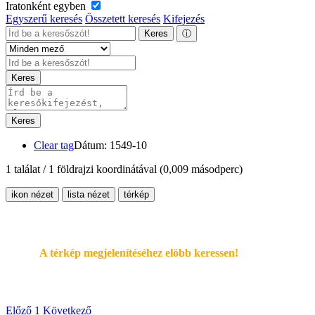
Iratonként egyben
Egyszerű keresés
Összetett keresés
Kifejezés
Keres
ⓘ
Keres
Keres
Clear tag
Dátum: 1549-10
1 találat / 1 földrajzi koordinátával
(0,009 másodperc)
ikon nézet
lista nézet
térkép
A térkép megjelenítéséhez elöbb keressen!
Előző
1
Következő