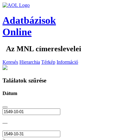
Adatbázisok
Online
Az MNL címereslevelei
Keresés
Hierarchia
Térkép
Információ
Találatok szűrése
Dátum
—
>