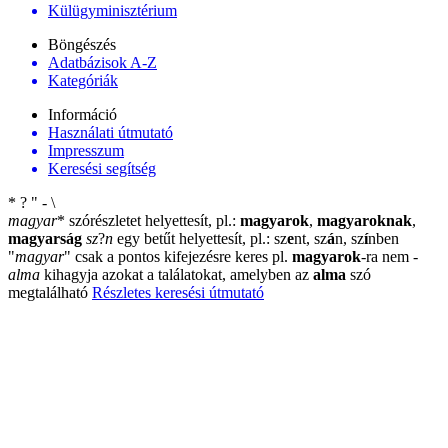
Külügyminisztérium
Böngészés
Adatbázisok A-Z
Kategóriák
Információ
Használati útmutató
Impresszum
Keresési segítség
*
?
"
-
\
magyar
*
szórészletet helyettesít, pl.:
magyarok
,
magyaroknak
,
magyarság
sz
?
n
egy betűt helyettesít, pl.: sz
e
nt, sz
á
n, sz
í
nben
"
magyar
"
csak a pontos kifejezésre keres pl.
magyarok
-ra nem
-
alma
kihagyja azokat a találatokat, amelyben az
alma
szó
megtalálható
Részletes keresési útmutató