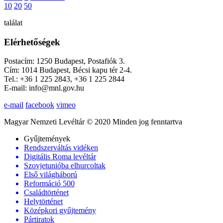
10
20
50
találat
Elérhetőségek
Postacím: 1250 Budapest, Postafiók 3.
Cím: 1014 Budapest, Bécsi kapu tér 2-4.
Tel.: +36 1 225 2843, +36 1 225 2844
E-mail: info@mnl.gov.hu
e-mail
facebook
vimeo
Magyar Nemzeti Levéltár © 2020 Minden jog fenntartva
Gyűjtemények
Rendszerváltás vidéken
Digitális Roma levéltár
Szovjetunióba elhurcoltak
Első világháború
Reformáció 500
Családtörténet
Helytörténet
Középkori gyűjtemény
Pártiratok