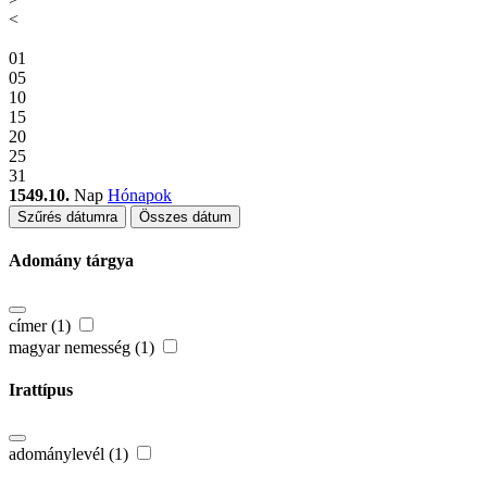
<
01
05
10
15
20
25
31
1549.10.
Nap
Hónapok
Szűrés dátumra
Összes dátum
Adomány tárgya
címer (1)
magyar nemesség (1)
Irattípus
adománylevél (1)