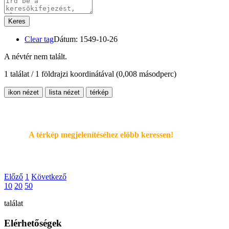
Keres
Clear tag
Dátum: 1549-10-26
A névtér nem talált.
1 találat / 1 földrajzi koordinátával
(0,008 másodperc)
ikon nézet
lista nézet
térkép
A térkép megjelenítéséhez elöbb keressen!
Előző
1
Következő
10
20
50
találat
Elérhetőségek