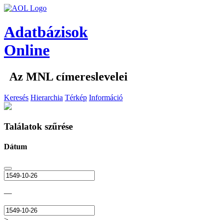
Adatbázisok
Online
Az MNL címereslevelei
Keresés
Hierarchia
Térkép
Információ
Találatok szűrése
Dátum
—
>