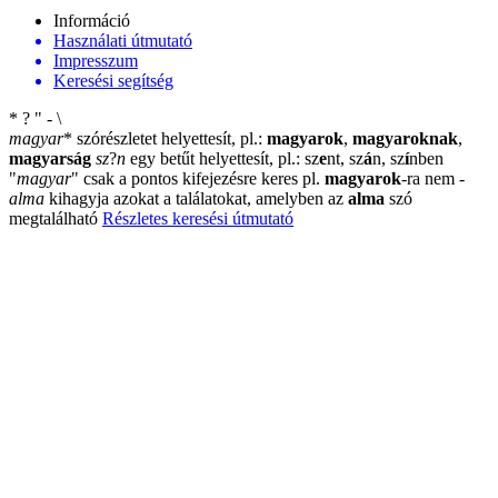
Információ
Használati útmutató
Impresszum
Keresési segítség
*
?
"
-
\
magyar
*
szórészletet helyettesít, pl.:
magyarok
,
magyaroknak
,
magyarság
sz
?
n
egy betűt helyettesít, pl.: sz
e
nt, sz
á
n, sz
í
nben
"
magyar
"
csak a pontos kifejezésre keres pl.
magyarok
-ra nem
-
alma
kihagyja azokat a találatokat, amelyben az
alma
szó
megtalálható
Részletes keresési útmutató