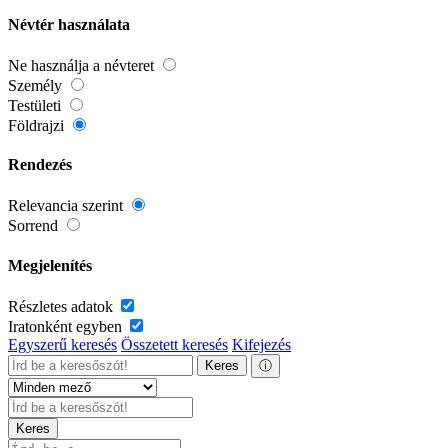
Névtér használata
Ne használja a névteret
Személy
Testületi
Földrajzi
Rendezés
Relevancia szerint
Sorrend
Megjelenítés
Részletes adatok
Iratonként egyben
Egyszerű keresés
Összetett keresés
Kifejezés
Keres
ⓘ
Keres