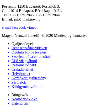
Postacím: 1250 Budapest, Postafiók 3.
Cím: 1014 Budapest, Bécsi kapu tér 2-4.
Tel.: +36 1 225 2843, +36 1 225 2844
E-mail: info@mnl.gov.hu
e-mail
facebook
vimeo
Magyar Nemzeti Levéltár © 2020 Minden jog fenntartva
Gyűjtemények
Rendszerváltás vidéken
Digitális Roma levéltár
Szovjetunióba elhurcoltak
Első világháború
Reformáció 500
Családtörténet
Helytörténet
Középkori gyűjtemény
Pártiratok
Külügyminisztérium
Böngészés
Adatbázisok A-Z
Kategóriák