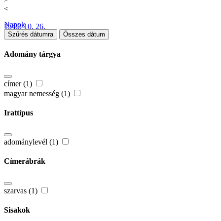
<
Napok
1549. 10. 26.
Szűrés dátumra
Összes dátum
Adomány tárgya
címer (1)
magyar nemesség (1)
Irattípus
adománylevél (1)
Címerábrák
szarvas (1)
Sisakok