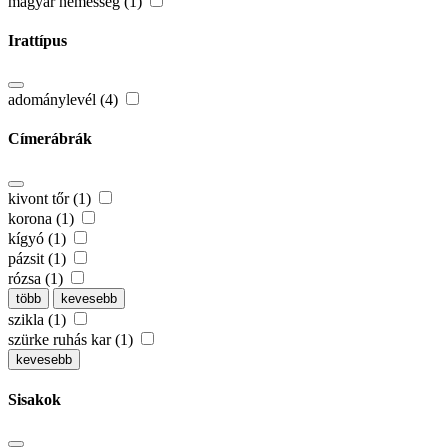
magyar nemesség (1)
Irattípus
adománylevél (4)
Címerábrák
kivont tőr (1)
korona (1)
kígyó (1)
pázsit (1)
rózsa (1)
több
kevesebb
szikla (1)
szürke ruhás kar (1)
kevesebb
Sisakok