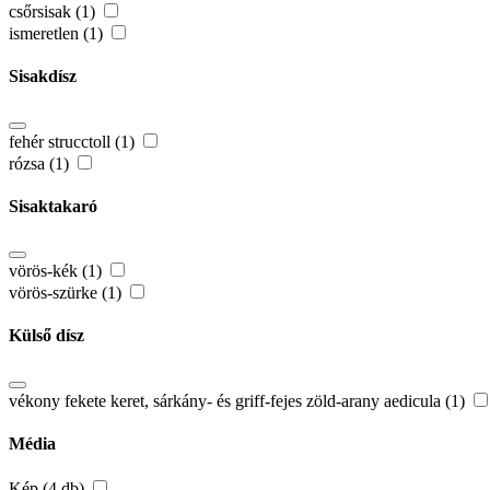
csőrsisak (1)
ismeretlen (1)
Sisakdísz
fehér strucctoll (1)
rózsa (1)
Sisaktakaró
vörös-kék (1)
vörös-szürke (1)
Külső dísz
vékony fekete keret, sárkány- és griff-fejes zöld-arany aedicula (1)
Média
Kép (4 db)