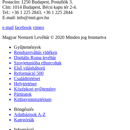
Postacím: 1250 Budapest, Postafiók 3.
Cím: 1014 Budapest, Bécsi kapu tér 2-4.
Tel.: +36 1 225 2843, +36 1 225 2844
E-mail: info@mnl.gov.hu
e-mail
facebook
vimeo
Magyar Nemzeti Levéltár © 2020 Minden jog fenntartva
Gyűjtemények
Rendszerváltás vidéken
Digitális Roma levéltár
Szovjetunióba elhurcoltak
Első világháború
Reformáció 500
Családtörténet
Helytörténet
Középkori gyűjtemény
Pártiratok
Külügyminisztérium
Böngészés
Adatbázisok A-Z
Kategóriák
Információ