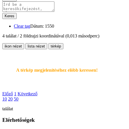
Keres
Clear tag
Dátum: 1550
4 találat / 2 földrajzi koordinátával
(0,013 másodperc)
ikon nézet
lista nézet
térkép
A térkép megjelenítéséhez elöbb keressen!
Előző
1
Következő
10
20
50
találat
Elérhetőségek