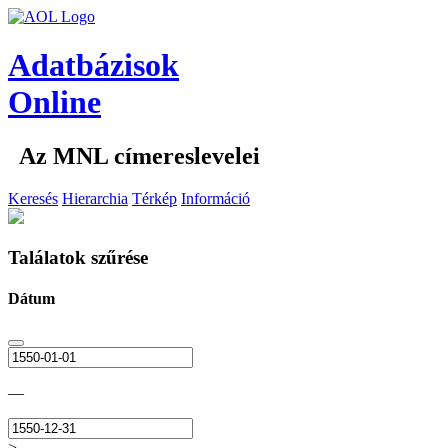
Adatbázisok
Online
Az MNL címereslevelei
Keresés
Hierarchia
Térkép
Információ
Találatok szűrése
Dátum
—
>