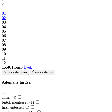
<
01
02
03
04
05
06
07
08
09
10
11
12
1550.
Hónap
Évek
Szűrés dátumra
Összes dátum
Adomány tárgya
címer (4)
birtok mentesség (1)
házmentesség (1)