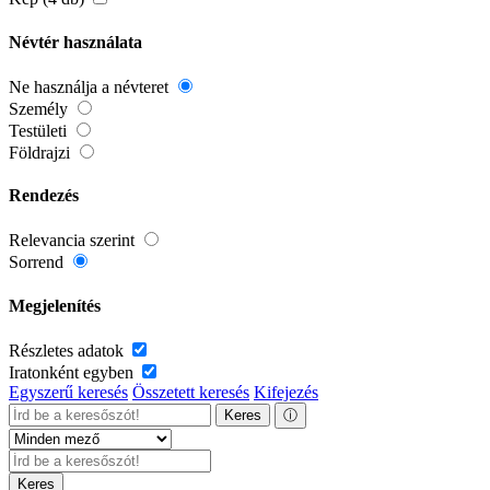
Névtér használata
Ne használja a névteret
Személy
Testületi
Földrajzi
Rendezés
Relevancia szerint
Sorrend
Megjelenítés
Részletes adatok
Iratonként egyben
Egyszerű keresés
Összetett keresés
Kifejezés
Keres
ⓘ
Keres