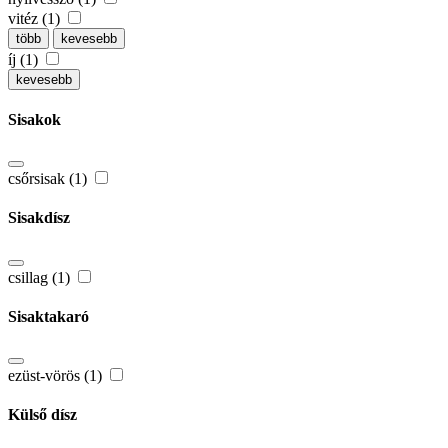
vitéz (1)
több
kevesebb
íj (1)
kevesebb
Sisakok
csőrsisak (1)
Sisakdísz
csillag (1)
Sisaktakaró
ezüst-vörös (1)
Külső dísz