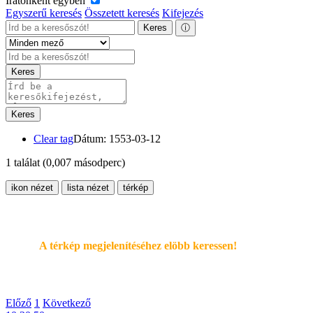
Iratonként egyben
Egyszerű keresés
Összetett keresés
Kifejezés
Keres
ⓘ
Keres
Keres
Clear tag
Dátum: 1553-03-12
1 találat
(0,007 másodperc)
ikon nézet
lista nézet
térkép
A térkép megjelenítéséhez elöbb keressen!
Előző
1
Következő