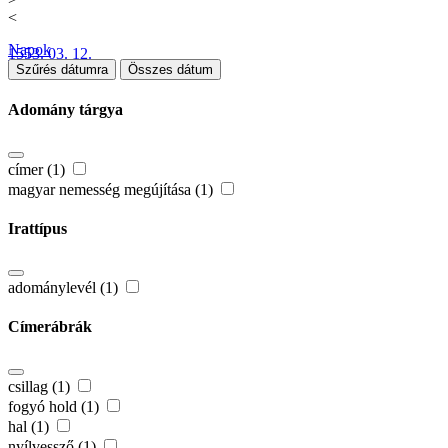
<
Napok
1553. 03. 12.
Szűrés dátumra
Összes dátum
Adomány tárgya
címer (1)
magyar nemesség megújítása (1)
Irattípus
adománylevél (1)
Címerábrák
csillag (1)
fogyó hold (1)
hal (1)
nyílvessző (1)