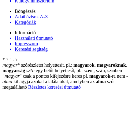
Külügyminisztérium
Böngészés
Adatbázisok A-Z
Kategóriák
Információ
Használati útmutató
Impresszum
Keresési segítség
*
?
"
-
\
magyar
*
szórészletet helyettesít, pl.:
magyarok
,
magyaroknak
,
magyarság
sz
?
n
egy betűt helyettesít, pl.: sz
e
nt, sz
á
n, sz
í
nben
"
magyar
"
csak a pontos kifejezésre keres pl.
magyarok
-ra nem
-
alma
kihagyja azokat a találatokat, amelyben az
alma
szó
megtalálható
Részletes keresési útmutató