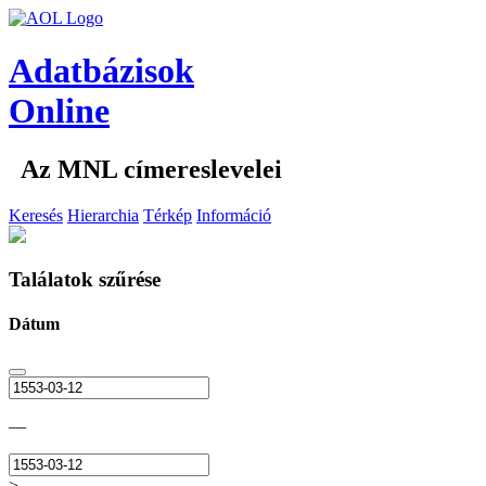
Adatbázisok
Online
Az MNL címereslevelei
Keresés
Hierarchia
Térkép
Információ
Találatok szűrése
Dátum
—
>