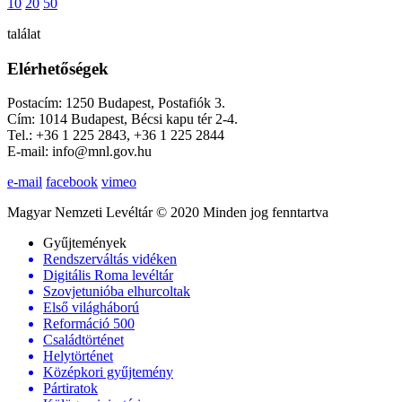
10
20
50
találat
Elérhetőségek
Postacím: 1250 Budapest, Postafiók 3.
Cím: 1014 Budapest, Bécsi kapu tér 2-4.
Tel.: +36 1 225 2843, +36 1 225 2844
E-mail: info@mnl.gov.hu
e-mail
facebook
vimeo
Magyar Nemzeti Levéltár © 2020 Minden jog fenntartva
Gyűjtemények
Rendszerváltás vidéken
Digitális Roma levéltár
Szovjetunióba elhurcoltak
Első világháború
Reformáció 500
Családtörténet
Helytörténet
Középkori gyűjtemény
Pártiratok