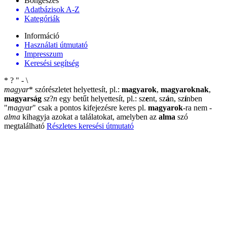
Böngészés
Adatbázisok A-Z
Kategóriák
Információ
Használati útmutató
Impresszum
Keresési segítség
*
?
"
-
\
magyar
*
szórészletet helyettesít, pl.:
magyarok
,
magyaroknak
,
magyarság
sz
?
n
egy betűt helyettesít, pl.: sz
e
nt, sz
á
n, sz
í
nben
"
magyar
"
csak a pontos kifejezésre keres pl.
magyarok
-ra nem
-
alma
kihagyja azokat a találatokat, amelyben az
alma
szó
megtalálható
Részletes keresési útmutató