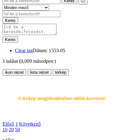
Keres
ⓘ
Keres
Keres
Clear tag
Dátum: 1553-05
1 találat
(0,009 másodperc)
ikon nézet
lista nézet
térkép
A térkép megjelenítéséhez elöbb keressen!
Előző
1
Következő
10
20
50