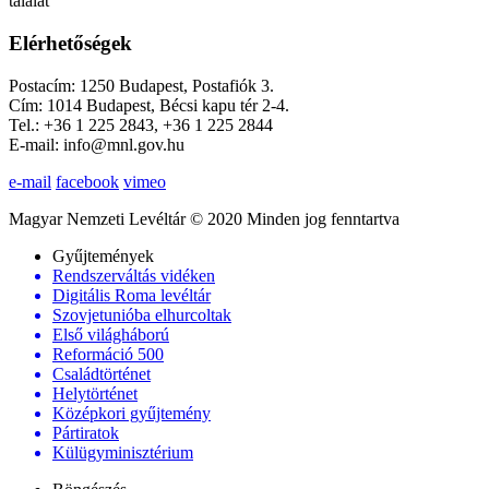
találat
Elérhetőségek
Postacím: 1250 Budapest, Postafiók 3.
Cím: 1014 Budapest, Bécsi kapu tér 2-4.
Tel.: +36 1 225 2843, +36 1 225 2844
E-mail: info@mnl.gov.hu
e-mail
facebook
vimeo
Magyar Nemzeti Levéltár © 2020 Minden jog fenntartva
Gyűjtemények
Rendszerváltás vidéken
Digitális Roma levéltár
Szovjetunióba elhurcoltak
Első világháború
Reformáció 500
Családtörténet
Helytörténet
Középkori gyűjtemény
Pártiratok
Külügyminisztérium