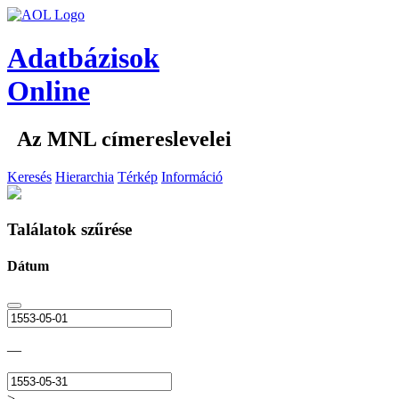
Adatbázisok
Online
Az MNL címereslevelei
Keresés
Hierarchia
Térkép
Információ
Találatok szűrése
Dátum
—
>