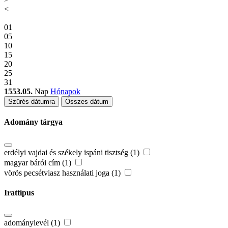
<
01
05
10
15
20
25
31
1553.05.
Nap
Hónapok
Szűrés dátumra
Összes dátum
Adomány tárgya
erdélyi vajdai és székely ispáni tisztség (1)
magyar bárói cím (1)
vörös pecsétviasz használati joga (1)
Irattípus
adománylevél (1)