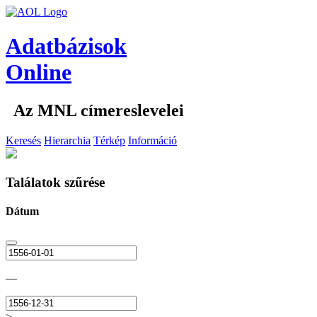
Adatbázisok
Online
Az MNL címereslevelei
Keresés
Hierarchia
Térkép
Információ
Találatok szűrése
Dátum
—
>