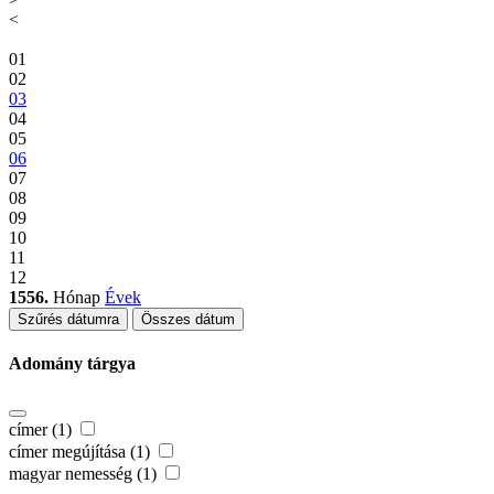
<
01
02
03
04
05
06
07
08
09
10
11
12
1556.
Hónap
Évek
Szűrés dátumra
Összes dátum
Adomány tárgya
címer (1)
címer megújítása (1)
magyar nemesség (1)