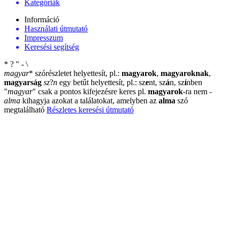
Kategóriák
Információ
Használati útmutató
Impresszum
Keresési segítség
*
?
"
-
\
magyar
*
szórészletet helyettesít, pl.:
magyarok
,
magyaroknak
,
magyarság
sz
?
n
egy betűt helyettesít, pl.: sz
e
nt, sz
á
n, sz
í
nben
"
magyar
"
csak a pontos kifejezésre keres pl.
magyarok
-ra nem
-
alma
kihagyja azokat a találatokat, amelyben az
alma
szó
megtalálható
Részletes keresési útmutató