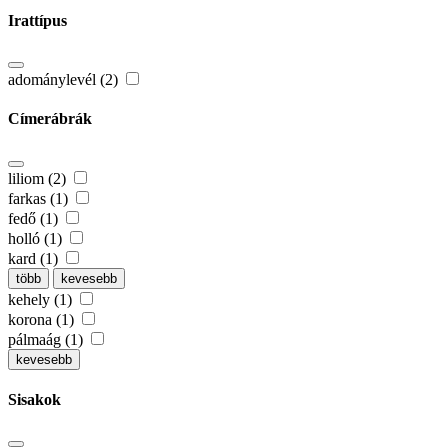
Irattípus
adománylevél (2)
Címerábrák
liliom (2)
farkas (1)
fedő (1)
holló (1)
kard (1)
több
kevesebb
kehely (1)
korona (1)
pálmaág (1)
kevesebb
Sisakok