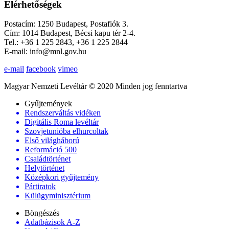
Elérhetőségek
Postacím: 1250 Budapest, Postafiók 3.
Cím: 1014 Budapest, Bécsi kapu tér 2-4.
Tel.: +36 1 225 2843, +36 1 225 2844
E-mail: info@mnl.gov.hu
e-mail
facebook
vimeo
Magyar Nemzeti Levéltár © 2020 Minden jog fenntartva
Gyűjtemények
Rendszerváltás vidéken
Digitális Roma levéltár
Szovjetunióba elhurcoltak
Első világháború
Reformáció 500
Családtörténet
Helytörténet
Középkori gyűjtemény
Pártiratok
Külügyminisztérium
Böngészés
Adatbázisok A-Z