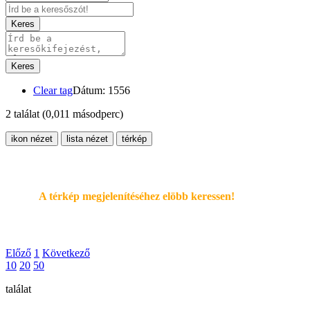
Keres
Keres
Clear tag
Dátum: 1556
2 találat
(0,011 másodperc)
ikon nézet
lista nézet
térkép
A térkép megjelenítéséhez elöbb keressen!
Előző
1
Következő
10
20
50
találat