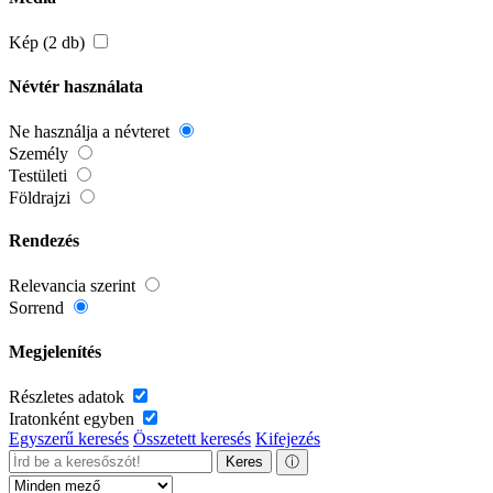
Kép (2 db)
Névtér használata
Ne használja a névteret
Személy
Testületi
Földrajzi
Rendezés
Relevancia szerint
Sorrend
Megjelenítés
Részletes adatok
Iratonként egyben
Egyszerű keresés
Összetett keresés
Kifejezés
Keres
ⓘ