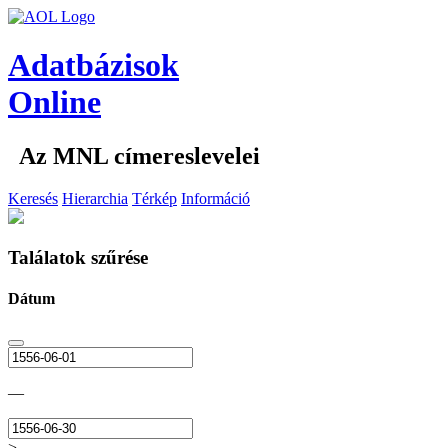
Adatbázisok
Online
Az MNL címereslevelei
Keresés
Hierarchia
Térkép
Információ
Találatok szűrése
Dátum
—
>