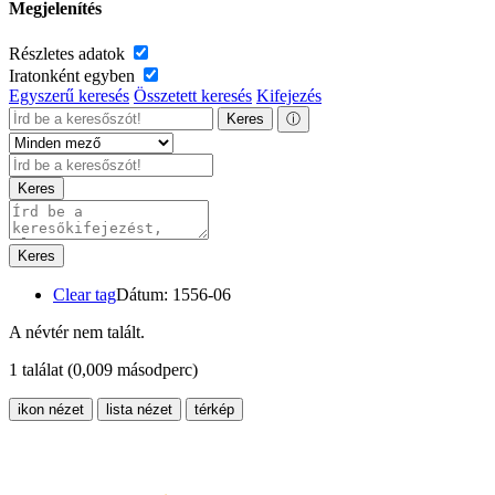
Megjelenítés
Részletes adatok
Iratonként egyben
Egyszerű keresés
Összetett keresés
Kifejezés
Keres
ⓘ
Keres
Keres
Clear tag
Dátum: 1556-06
A névtér nem talált.
1 találat
(0,009 másodperc)
ikon nézet
lista nézet
térkép