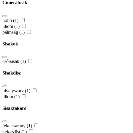
Címerábrák
holló (1)
liliom (1)
pálmaág (1)
Sisakok
csőrsisak (1)
Sisakdísz
bivalyszarv (1)
liliom (1)
Sisaktakaró
fekete-arany (1)
kék-ezüst (1)