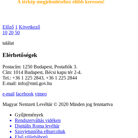
A térkép megjelenítéséhez elöbb keressen!
Előző
1
Következő
10
20
50
találat
Elérhetőségek
Postacím: 1250 Budapest, Postafiók 3.
Cím: 1014 Budapest, Bécsi kapu tér 2-4.
Tel.: +36 1 225 2843, +36 1 225 2844
E-mail: info@mnl.gov.hu
e-mail
facebook
vimeo
Magyar Nemzeti Levéltár © 2020 Minden jog fenntartva
Gyűjtemények
Rendszerváltás vidéken
Digitális Roma levéltár
Szovjetunióba elhurcoltak
Első világháború