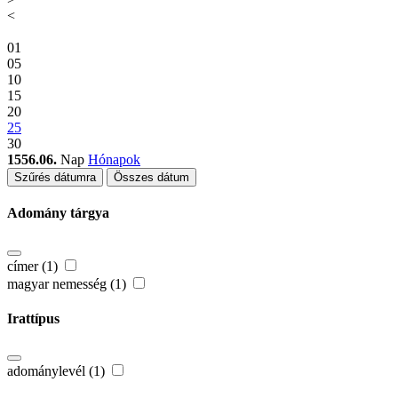
<
01
05
10
15
20
25
30
1556.06.
Nap
Hónapok
Szűrés dátumra
Összes dátum
Adomány tárgya
címer (1)
magyar nemesség (1)
Irattípus
adománylevél (1)