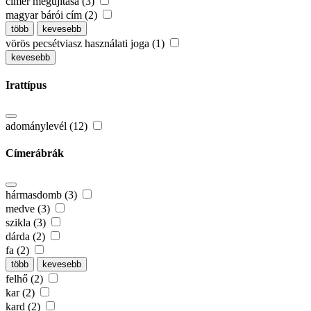
címer megújítása (3)
magyar bárói cím (2)
több
kevesebb
vörös pecsétviasz használati joga (1)
kevesebb
Irattípus
adománylevél (12)
Címerábrák
hármasdomb (3)
medve (3)
szikla (3)
dárda (2)
fa (2)
több
kevesebb
felhő (2)
kar (2)
kard (2)