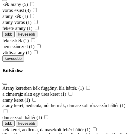
kék-arany (5)
vörös-ezüst (3)
arany-kék (1)
arany-vörös (1)
fekete-arany (1)
több
kevesebb
fekete-kék (1)
nem színezett (1)
vörös-arany (1)
kevesebb
Külső dísz
Arany keretben kék függöny, lila háttér. (1)
a címerrajz alatt egy üres keret (1)
arany keret (1)
arany keret, aedicula, női hermák, damaszkolt rózsaszín háttér (1)
damaszkolt háttér (1)
több
kevesebb
kék keret, aedicula, damaszkolt fehér háttér (1)