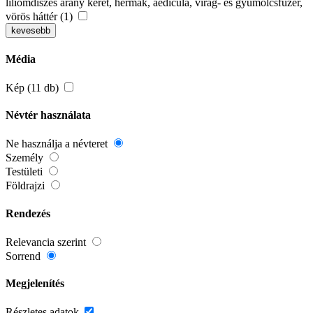
liliomdíszes arany keret, hermák, aedicula, virág- és gyümölcsfüzér,
vörös háttér (1)
kevesebb
Média
Kép (11 db)
Névtér használata
Ne használja a névteret
Személy
Testületi
Földrajzi
Rendezés
Relevancia szerint
Sorrend
Megjelenítés
Részletes adatok