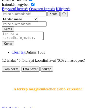
Iratonként egyben
Egyszerű keresés
Összetett keresés
Kifejezés
Keres
ⓘ
Keres
Keres
Clear tag
Dátum: 1563
12 találat / 5 földrajzi koordinátával
(0,032 másodperc)
ikon nézet
lista nézet
térkép
A térkép megjelenítéséhez elöbb keressen!