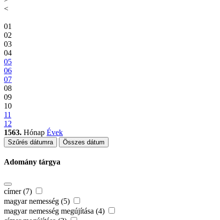
<
01
02
03
04
05
06
07
08
09
10
11
12
1563.
Hónap
Évek
Szűrés dátumra
Összes dátum
Adomány tárgya
címer (7)
magyar nemesség (5)
magyar nemesség megújítása (4)