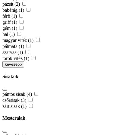
pázsit (2)
babérág (1)
férfi (1)
griff (1)
gém (1)
hal (1)
magyar vitéz (1)
pálmafa (1)
szarvas (1)
török vitéz (1)
kevesebb
Sisakok
pántos sisak (4)
csőrsisak (3)
zárt sisak (1)
Mesteralak