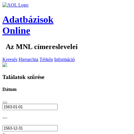
Adatbázisok
Online
Az MNL címereslevelei
Keresés
Hierarchia
Térkép
Információ
Találatok szűrése
Dátum
—
>