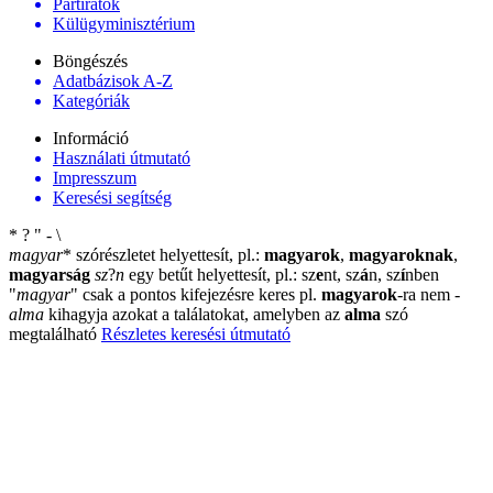
Pártiratok
Külügyminisztérium
Böngészés
Adatbázisok A-Z
Kategóriák
Információ
Használati útmutató
Impresszum
Keresési segítség
*
?
"
-
\
magyar
*
szórészletet helyettesít, pl.:
magyarok
,
magyaroknak
,
magyarság
sz
?
n
egy betűt helyettesít, pl.: sz
e
nt, sz
á
n, sz
í
nben
"
magyar
"
csak a pontos kifejezésre keres pl.
magyarok
-ra nem
-
alma
kihagyja azokat a találatokat, amelyben az
alma
szó
megtalálható
Részletes keresési útmutató