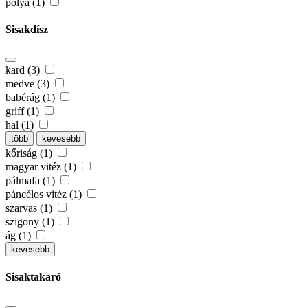
pólya (1)
Sisakdísz
kard (3)
medve (3)
babérág (1)
griff (1)
hal (1)
több
kevesebb
kőriság (1)
magyar vitéz (1)
pálmafa (1)
páncélos vitéz (1)
szarvas (1)
szigony (1)
ág (1)
kevesebb
Sisaktakaró