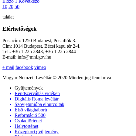
Előző
1
Következő
10
20
50
találat
Elérhetőségek
Postacím: 1250 Budapest, Postafiók 3.
Cím: 1014 Budapest, Bécsi kapu tér 2-4.
Tel.: +36 1 225 2843, +36 1 225 2844
E-mail: info@mnl.gov.hu
e-mail
facebook
vimeo
Magyar Nemzeti Levéltár © 2020 Minden jog fenntartva
Gyűjtemények
Rendszerváltás vidéken
Digitális Roma levéltár
Szovjetunióba elhurcoltak
Első világháború
Reformáció 500
Családtörténet
Helytörténet
Középkori gyűjtemény