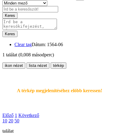
Keres
Keres
Clear tag
Dátum: 1564-06
1 találat
(0,008 másodperc)
ikon nézet
lista nézet
térkép
A térkép megjelenítéséhez elöbb keressen!
Előző
1
Következő
10
20
50
találat