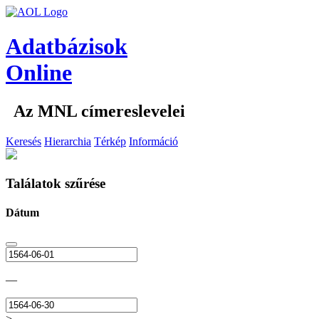
Adatbázisok
Online
Az MNL címereslevelei
Keresés
Hierarchia
Térkép
Információ
Találatok szűrése
Dátum
—
>