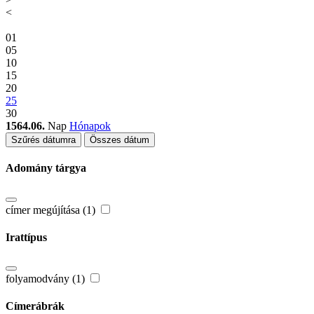
<
01
05
10
15
20
25
30
1564.06.
Nap
Hónapok
Szűrés dátumra
Összes dátum
Adomány tárgya
címer megújítása (1)
Irattípus
folyamodvány (1)
Címerábrák