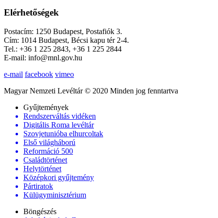
Elérhetőségek
Postacím: 1250 Budapest, Postafiók 3.
Cím: 1014 Budapest, Bécsi kapu tér 2-4.
Tel.: +36 1 225 2843, +36 1 225 2844
E-mail: info@mnl.gov.hu
e-mail
facebook
vimeo
Magyar Nemzeti Levéltár © 2020 Minden jog fenntartva
Gyűjtemények
Rendszerváltás vidéken
Digitális Roma levéltár
Szovjetunióba elhurcoltak
Első világháború
Reformáció 500
Családtörténet
Helytörténet
Középkori gyűjtemény
Pártiratok
Külügyminisztérium
Böngészés