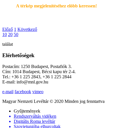
A térkép megjelenítéséhez elöbb keressen!
Előző
1
Következő
10
20
50
találat
Elérhetőségek
Postacím: 1250 Budapest, Postafiók 3.
Cím: 1014 Budapest, Bécsi kapu tér 2-4.
Tel.: +36 1 225 2843, +36 1 225 2844
E-mail: info@mnl.gov.hu
e-mail
facebook
vimeo
Magyar Nemzeti Levéltár © 2020 Minden jog fenntartva
Gyűjtemények
Rendszerváltás vidéken
Digitális Roma levéltár
Szovjetunióba elhurcoltak