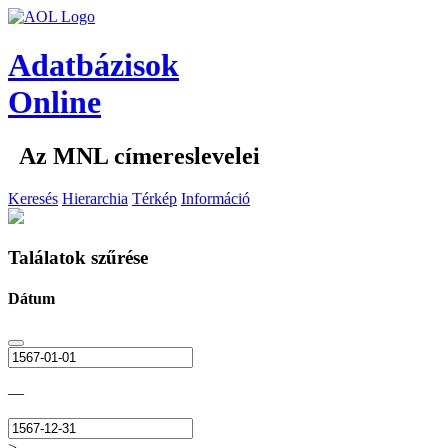
Adatbázisok
Online
Az MNL címereslevelei
Keresés
Hierarchia
Térkép
Információ
Találatok szűrése
Dátum
—
>