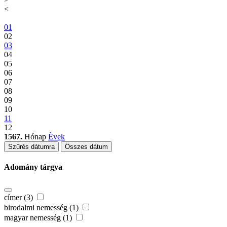
<
01
02
03
04
05
06
07
08
09
10
11
12
1567.
Hónap
Évek
Szűrés dátumra
Összes dátum
Adomány tárgya
címer (3)
birodalmi nemesség (1)
magyar nemesség (1)