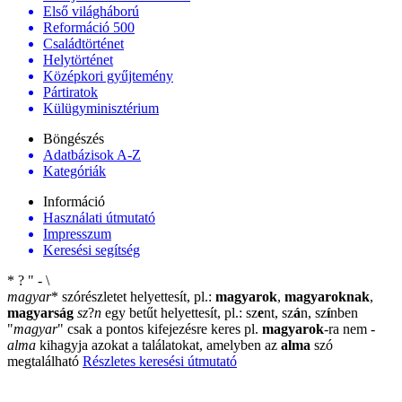
Első világháború
Reformáció 500
Családtörténet
Helytörténet
Középkori gyűjtemény
Pártiratok
Külügyminisztérium
Böngészés
Adatbázisok A-Z
Kategóriák
Információ
Használati útmutató
Impresszum
Keresési segítség
*
?
"
-
\
magyar
*
szórészletet helyettesít, pl.:
magyarok
,
magyaroknak
,
magyarság
sz
?
n
egy betűt helyettesít, pl.: sz
e
nt, sz
á
n, sz
í
nben
"
magyar
"
csak a pontos kifejezésre keres pl.
magyarok
-ra nem
-
alma
kihagyja azokat a találatokat, amelyben az
alma
szó
megtalálható
Részletes keresési útmutató