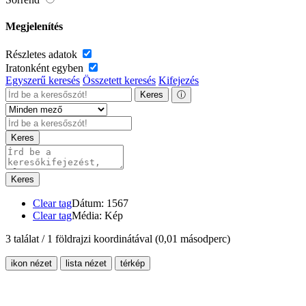
Megjelenítés
Részletes adatok
Iratonként egyben
Egyszerű keresés
Összetett keresés
Kifejezés
Keres
ⓘ
Keres
Keres
Clear tag
Dátum: 1567
Clear tag
Média: Kép
3 találat / 1 földrajzi koordinátával
(0,01 másodperc)
ikon nézet
lista nézet
térkép