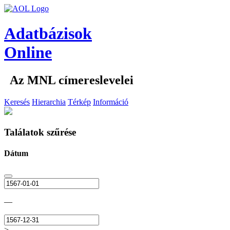
Adatbázisok
Online
Az MNL címereslevelei
Keresés
Hierarchia
Térkép
Információ
Találatok szűrése
Dátum
—
>