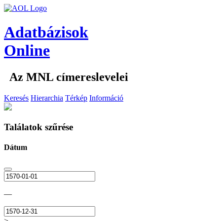
Adatbázisok
Online
Az MNL címereslevelei
Keresés
Hierarchia
Térkép
Információ
Találatok szűrése
Dátum
—
>