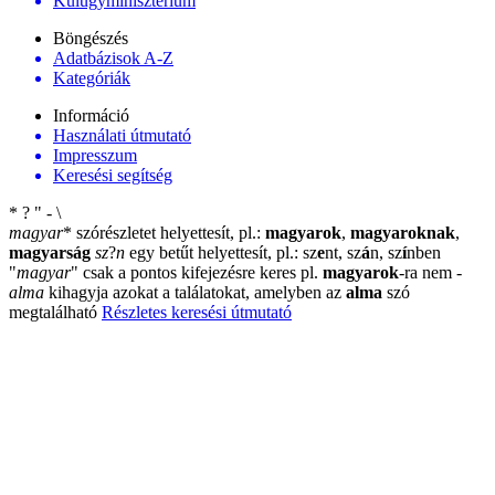
Külügyminisztérium
Böngészés
Adatbázisok A-Z
Kategóriák
Információ
Használati útmutató
Impresszum
Keresési segítség
*
?
"
-
\
magyar
*
szórészletet helyettesít, pl.:
magyarok
,
magyaroknak
,
magyarság
sz
?
n
egy betűt helyettesít, pl.: sz
e
nt, sz
á
n, sz
í
nben
"
magyar
"
csak a pontos kifejezésre keres pl.
magyarok
-ra nem
-
alma
kihagyja azokat a találatokat, amelyben az
alma
szó
megtalálható
Részletes keresési útmutató