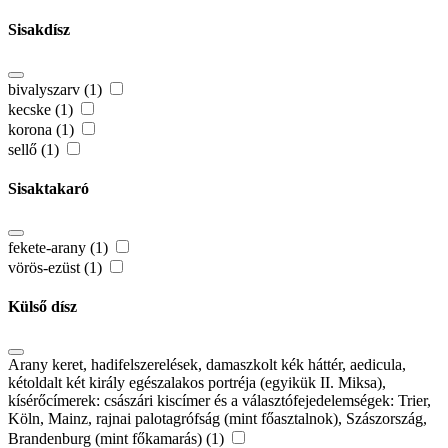
Sisakdísz
bivalyszarv (1)
kecske (1)
korona (1)
sellő (1)
Sisaktakaró
fekete-arany (1)
vörös-ezüst (1)
Külső dísz
Arany keret, hadifelszerelések, damaszkolt kék háttér, aedicula,
kétoldalt két király egészalakos portréja (egyikük II. Miksa),
kísérőcímerek: császári kiscímer és a választófejedelemségek: Trier,
Köln, Mainz, rajnai palotagrófság (mint főasztalnok), Szászország,
Brandenburg (mint főkamarás) (1)