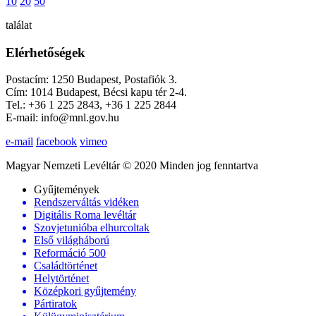
10
20
50
találat
Elérhetőségek
Postacím: 1250 Budapest, Postafiók 3.
Cím: 1014 Budapest, Bécsi kapu tér 2-4.
Tel.: +36 1 225 2843, +36 1 225 2844
E-mail: info@mnl.gov.hu
e-mail
facebook
vimeo
Magyar Nemzeti Levéltár © 2020 Minden jog fenntartva
Gyűjtemények
Rendszerváltás vidéken
Digitális Roma levéltár
Szovjetunióba elhurcoltak
Első világháború
Reformáció 500
Családtörténet
Helytörténet
Középkori gyűjtemény
Pártiratok