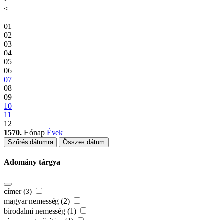
<
01
02
03
04
05
06
07
08
09
10
11
12
1570.
Hónap
Évek
Szűrés dátumra
Összes dátum
Adomány tárgya
címer (3)
magyar nemesség (2)
birodalmi nemesség (1)