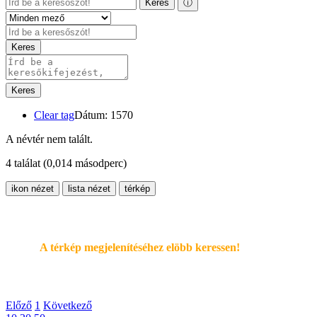
Keres
ⓘ
Keres
Keres
Clear tag
Dátum: 1570
A névtér nem talált.
4 találat
(0,014 másodperc)
ikon nézet
lista nézet
térkép
A térkép megjelenítéséhez elöbb keressen!
Előző
1
Következő