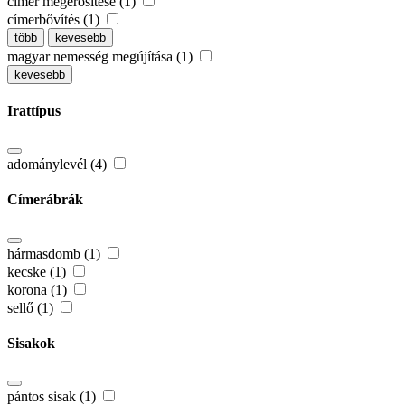
címer megerősítése (1)
címerbővítés (1)
több
kevesebb
magyar nemesség megújítása (1)
kevesebb
Irattípus
adománylevél (4)
Címerábrák
hármasdomb (1)
kecske (1)
korona (1)
sellő (1)
Sisakok
pántos sisak (1)