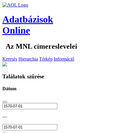
Adatbázisok
Online
Az MNL címereslevelei
Keresés
Hierarchia
Térkép
Információ
Találatok szűrése
Dátum
—
>