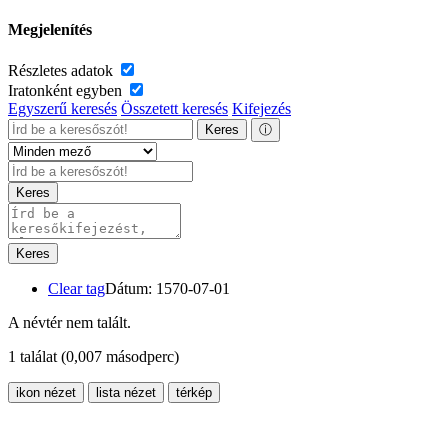
Megjelenítés
Részletes adatok
Iratonként egyben
Egyszerű keresés
Összetett keresés
Kifejezés
Keres
ⓘ
Keres
Keres
Clear tag
Dátum: 1570-07-01
A névtér nem talált.
1 találat
(0,007 másodperc)
ikon nézet
lista nézet
térkép