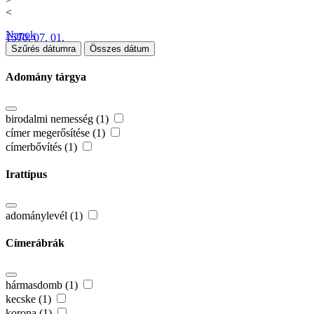
<
Napok
1570. 07. 01.
Szűrés dátumra
Összes dátum
Adomány tárgya
birodalmi nemesség (1)
címer megerősítése (1)
címerbővítés (1)
Irattípus
adománylevél (1)
Címerábrák
hármasdomb (1)
kecske (1)
korona (1)