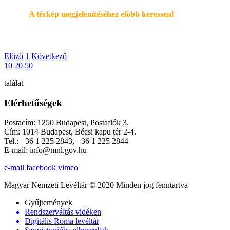
A térkép megjelenítéséhez elöbb keressen!
Előző
1
Következő
10
20
50
találat
Elérhetőségek
Postacím: 1250 Budapest, Postafiók 3.
Cím: 1014 Budapest, Bécsi kapu tér 2-4.
Tel.: +36 1 225 2843, +36 1 225 2844
E-mail: info@mnl.gov.hu
e-mail
facebook
vimeo
Magyar Nemzeti Levéltár © 2020 Minden jog fenntartva
Gyűjtemények
Rendszerváltás vidéken
Digitális Roma levéltár