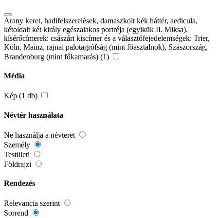
Arany keret, hadifelszerelések, damaszkolt kék háttér, aedicula,
kétoldalt két király egészalakos portréja (egyikük II. Miksa),
kísérőcímerek: császári kiscímer és a választófejedelemségek: Trier,
Köln, Mainz, rajnai palotagrófság (mint főasztalnok), Szászország,
Brandenburg (mint főkamarás) (1)
Média
Kép (1 db)
Névtér használata
Ne használja a névteret
Személy
Testületi
Földrajzi
Rendezés
Relevancia szerint
Sorrend