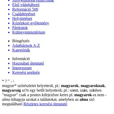
Szovjetunióba elhurcoltak
Első világháború
Reformáció 500
Családtörténet
Helytörténet
Középkori gyűjtemény
Pártiratok
Külügyminisztérium
Böngészés
Adatbázisok A-Z
Kategóriák
Információ
Használati útmutató
Impresszum
Keresési segítség
*
?
"
-
\
magyar
*
szórészletet helyettesít, pl.:
magyarok
,
magyaroknak
,
magyarság
sz
?
n
egy betűt helyettesít, pl.: sz
e
nt, sz
á
n, sz
í
nben
"
magyar
"
csak a pontos kifejezésre keres pl.
magyarok
-ra nem
-
alma
kihagyja azokat a találatokat, amelyben az
alma
szó
megtalálható
Részletes keresési útmutató