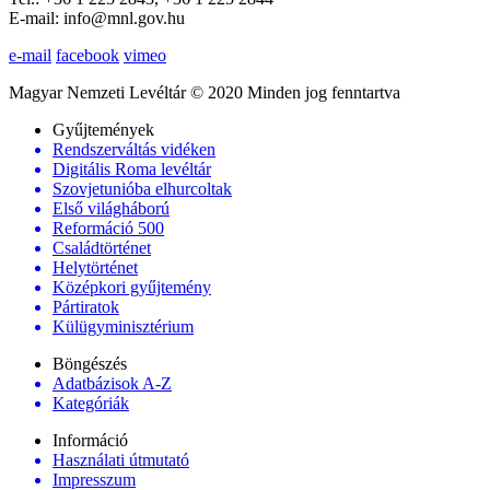
E-mail: info@mnl.gov.hu
e-mail
facebook
vimeo
Magyar Nemzeti Levéltár © 2020 Minden jog fenntartva
Gyűjtemények
Rendszerváltás vidéken
Digitális Roma levéltár
Szovjetunióba elhurcoltak
Első világháború
Reformáció 500
Családtörténet
Helytörténet
Középkori gyűjtemény
Pártiratok
Külügyminisztérium
Böngészés
Adatbázisok A-Z
Kategóriák
Információ
Használati útmutató
Impresszum