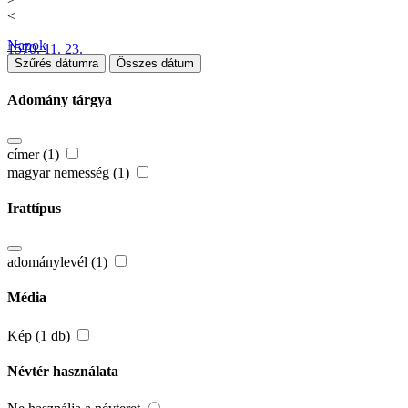
<
Napok
1570. 11. 23.
Szűrés dátumra
Összes dátum
Adomány tárgya
címer (1)
magyar nemesség (1)
Irattípus
adománylevél (1)
Média
Kép (1 db)
Névtér használata