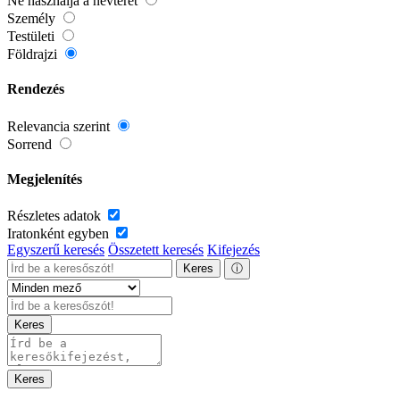
Ne használja a névteret
Személy
Testületi
Földrajzi
Rendezés
Relevancia szerint
Sorrend
Megjelenítés
Részletes adatok
Iratonként egyben
Egyszerű keresés
Összetett keresés
Kifejezés
Keres
ⓘ
Keres
Keres