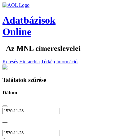
Adatbázisok
Online
Az MNL címereslevelei
Keresés
Hierarchia
Térkép
Információ
Találatok szűrése
Dátum
—
>