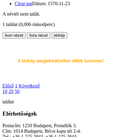
Clear tag
Dátum: 1570-11-23
A névtér nem talált.
1 találat
(0,006 másodperc)
ikon nézet
lista nézet
térkép
A térkép megjelenítéséhez elöbb keressen!
Előző
1
Következő
10
20
50
találat
Elérhetőségek
Postacím: 1250 Budapest, Postafiók 3.
Cím: 1014 Budapest, Bécsi kapu tér 2-4.
Tel.: +36 1 225 2843, +36 1 225 2844