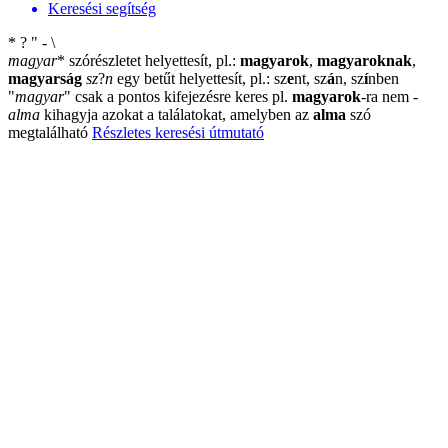
Keresési segítség
*
?
"
-
\
magyar
*
szórészletet helyettesít, pl.:
magyarok
,
magyaroknak
,
magyarság
sz
?
n
egy betűt helyettesít, pl.: sz
e
nt, sz
á
n, sz
í
nben
"
magyar
"
csak a pontos kifejezésre keres pl.
magyarok
-ra nem
-
alma
kihagyja azokat a találatokat, amelyben az
alma
szó
megtalálható
Részletes keresési útmutató