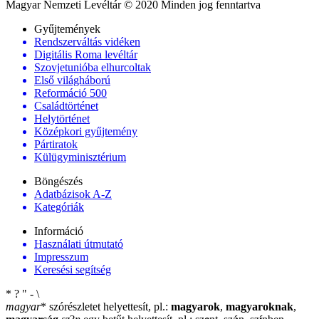
Magyar Nemzeti Levéltár © 2020 Minden jog fenntartva
Gyűjtemények
Rendszerváltás vidéken
Digitális Roma levéltár
Szovjetunióba elhurcoltak
Első világháború
Reformáció 500
Családtörténet
Helytörténet
Középkori gyűjtemény
Pártiratok
Külügyminisztérium
Böngészés
Adatbázisok A-Z
Kategóriák
Információ
Használati útmutató
Impresszum
Keresési segítség
*
?
"
-
\
magyar
*
szórészletet helyettesít, pl.:
magyarok
,
magyaroknak
,