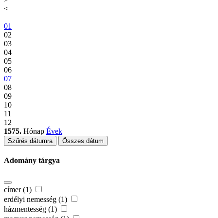
<
01
02
03
04
05
06
07
08
09
10
11
12
1575.
Hónap
Évek
Szűrés dátumra
Összes dátum
Adomány tárgya
címer (1)
erdélyi nemesség (1)
házmentesség (1)