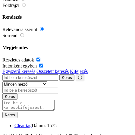
Földrajzi
Rendezés
Relevancia szerint
Sorrend
Megjelenítés
Részletes adatok
Iratonként egyben
Egyszerű keresés
Összetett keresés
Kifejezés
Keres
ⓘ
Keres
Keres
Clear tag
Dátum: 1575