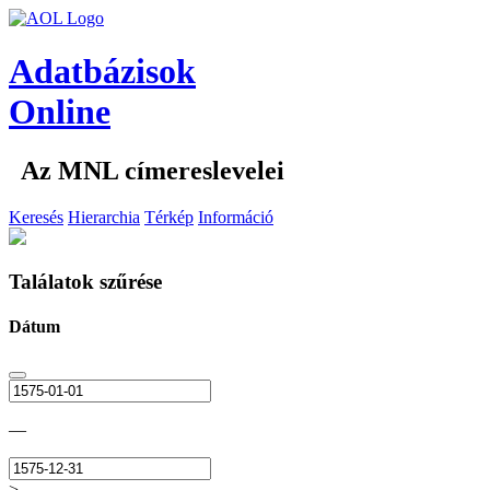
Adatbázisok
Online
Az MNL címereslevelei
Keresés
Hierarchia
Térkép
Információ
Találatok szűrése
Dátum
—
>