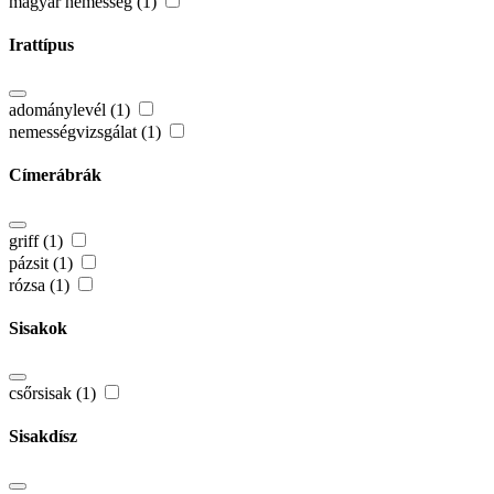
magyar nemesség (1)
Irattípus
adománylevél (1)
nemességvizsgálat (1)
Címerábrák
griff (1)
pázsit (1)
rózsa (1)
Sisakok
csőrsisak (1)
Sisakdísz