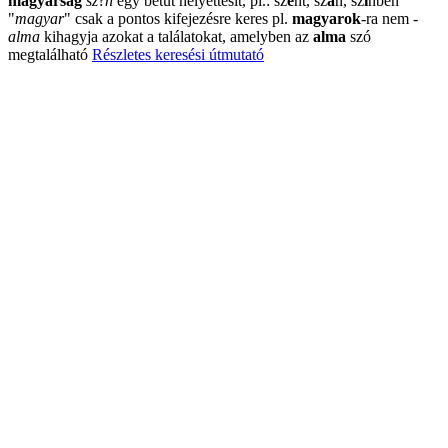
magyarság
sz
?
n
egy betűt helyettesít, pl.: sz
e
nt, sz
á
n, sz
í
nben
"
magyar
"
csak a pontos kifejezésre keres pl.
magyarok
-ra nem
-
alma
kihagyja azokat a találatokat, amelyben az
alma
szó
megtalálható
Részletes keresési útmutató