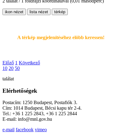
2 találat / 1 földrajzi koordinátával
(0,01 másodperc)
ikon nézet
lista nézet
térkép
A térkép megjelenítéséhez elöbb keressen!
Előző
1
Következő
10
20
50
találat
Elérhetőségek
Postacím: 1250 Budapest, Postafiók 3.
Cím: 1014 Budapest, Bécsi kapu tér 2-4.
Tel.: +36 1 225 2843, +36 1 225 2844
E-mail: info@mnl.gov.hu
e-mail
facebook
vimeo