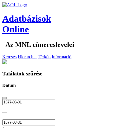
Adatbázisok
Online
Az MNL címereslevelei
Keresés
Hierarchia
Térkép
Információ
Találatok szűrése
Dátum
—
>