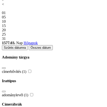
<
01
05
10
15
20
25
31
1577.03.
Nap
Hónapok
Szűrés dátumra
Összes dátum
Adomány tárgya
címerbővítés (1)
Irattípus
adománylevél (1)
Címerábrák