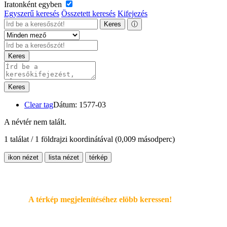
Iratonként egyben
Egyszerű keresés
Összetett keresés
Kifejezés
Keres
ⓘ
Keres
Keres
Clear tag
Dátum: 1577-03
A névtér nem talált.
1 találat / 1 földrajzi koordinátával
(0,009 másodperc)
ikon nézet
lista nézet
térkép
A térkép megjelenítéséhez elöbb keressen!