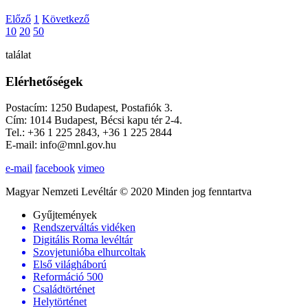
Előző
1
Következő
10
20
50
találat
Elérhetőségek
Postacím: 1250 Budapest, Postafiók 3.
Cím: 1014 Budapest, Bécsi kapu tér 2-4.
Tel.: +36 1 225 2843, +36 1 225 2844
E-mail: info@mnl.gov.hu
e-mail
facebook
vimeo
Magyar Nemzeti Levéltár © 2020 Minden jog fenntartva
Gyűjtemények
Rendszerváltás vidéken
Digitális Roma levéltár
Szovjetunióba elhurcoltak
Első világháború
Reformáció 500
Családtörténet
Helytörténet