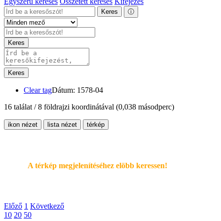
Egyszerű keresés
Összetett keresés
Kifejezés
Keres
ⓘ
Keres
Keres
Clear tag
Dátum: 1578-04
16 találat / 8 földrajzi koordinátával
(0,038 másodperc)
ikon nézet
lista nézet
térkép
A térkép megjelenítéséhez elöbb keressen!
Előző
1
Következő
10
20
50