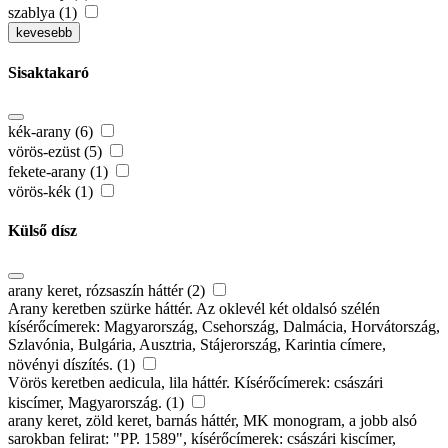
szablya (1)
kevesebb
Sisaktakaró
kék-arany (6)
vörös-ezüst (5)
fekete-arany (1)
vörös-kék (1)
Külső dísz
arany keret, rózsaszín háttér (2)
Arany keretben szürke háttér. Az oklevél két oldalsó szélén
kísérőcímerek: Magyarország, Csehország, Dalmácia, Horvátország,
Szlavónia, Bulgária, Ausztria, Stájerország, Karintia címere,
növényi díszítés. (1)
Vörös keretben aedicula, lila háttér. Kísérőcímerek: császári
kiscímer, Magyarország. (1)
arany keret, zöld keret, barnás háttér, MK monogram, a jobb alsó
sarokban felirat: "PP. 1589", kísérőcímerek: császári kiscímer,