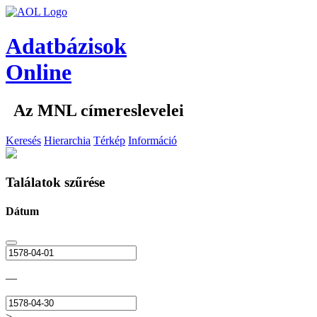
Adatbázisok
Online
Az MNL címereslevelei
Keresés
Hierarchia
Térkép
Információ
Találatok szűrése
Dátum
—
>