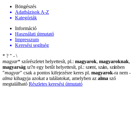
Böngészés
Adatbázisok A-Z
Kategóriák
Információ
Használati útmutató
Impresszum
Keresési segítség
*
?
"
-
\
magyar
*
szórészletet helyettesít, pl.:
magyarok
,
magyaroknak
,
magyarság
sz
?
n
egy betűt helyettesít, pl.: sz
e
nt, sz
á
n, sz
í
nben
"
magyar
"
csak a pontos kifejezésre keres pl.
magyarok
-ra nem
-
alma
kihagyja azokat a találatokat, amelyben az
alma
szó
megtalálható
Részletes keresési útmutató