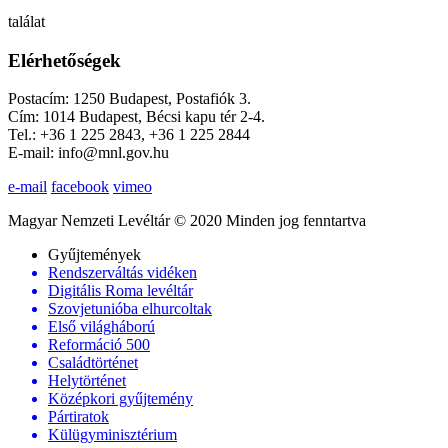
találat
Elérhetőségek
Postacím: 1250 Budapest, Postafiók 3.
Cím: 1014 Budapest, Bécsi kapu tér 2-4.
Tel.: +36 1 225 2843, +36 1 225 2844
E-mail: info@mnl.gov.hu
e-mail
facebook
vimeo
Magyar Nemzeti Levéltár © 2020 Minden jog fenntartva
Gyűjtemények
Rendszerváltás vidéken
Digitális Roma levéltár
Szovjetunióba elhurcoltak
Első világháború
Reformáció 500
Családtörténet
Helytörténet
Középkori gyűjtemény
Pártiratok
Külügyminisztérium