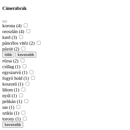
Címerábrák
korona (4)
oroszlán (4)
kard (3)
páncélos vitéz (2)
pázsit (2)
több
kevesebb
rózsa (2)
csillag (1)
egyszarvú (1)
fogyó hold (1)
koszorú (1)
liliom (1)
nyúl (1)
pelikán (1)
sas (1)
szikla (1)
torony (1)
kevesebb