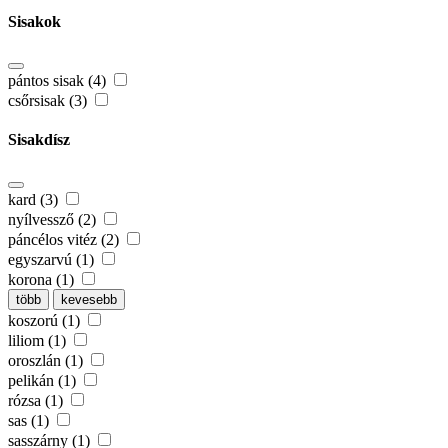
Sisakok
pántos sisak (4)
csőrsisak (3)
Sisakdísz
kard (3)
nyílvessző (2)
páncélos vitéz (2)
egyszarvú (1)
korona (1)
több
kevesebb
koszorú (1)
liliom (1)
oroszlán (1)
pelikán (1)
rózsa (1)
sas (1)
sasszárny (1)