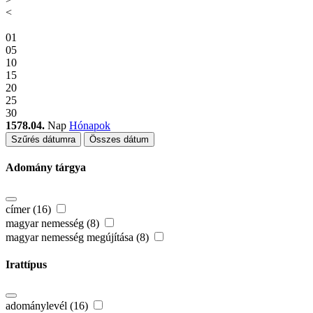
<
01
05
10
15
20
25
30
1578.04.
Nap
Hónapok
Szűrés dátumra
Összes dátum
Adomány tárgya
címer (16)
magyar nemesség (8)
magyar nemesség megújítása (8)
Irattípus
adománylevél (16)