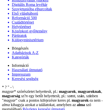
Rendszerváltás vidéken
Digitális Roma levéltár
Szovjetunióba elhurcoltak
Első világháború
Reformáció 500
Családtörténet
Helytörténet
Középkori gyűjtemény
Pártiratok
Külügyminisztérium
Böngészés
Adatbázisok A-Z
Kategóriák
Információ
Használati útmutató
Impresszum
Keresési segítség
*
?
"
-
\
magyar
*
szórészletet helyettesít, pl.:
magyarok
,
magyaroknak
,
magyarság
sz
?
n
egy betűt helyettesít, pl.: sz
e
nt, sz
á
n, sz
í
nben
"
magyar
"
csak a pontos kifejezésre keres pl.
magyarok
-ra nem
-
alma
kihagyja azokat a találatokat, amelyben az
alma
szó
megtalálható
Részletes keresési útmutató