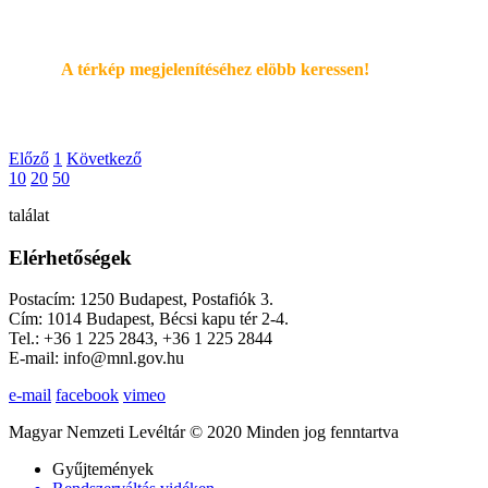
A térkép megjelenítéséhez elöbb keressen!
Előző
1
Következő
10
20
50
találat
Elérhetőségek
Postacím: 1250 Budapest, Postafiók 3.
Cím: 1014 Budapest, Bécsi kapu tér 2-4.
Tel.: +36 1 225 2843, +36 1 225 2844
E-mail: info@mnl.gov.hu
e-mail
facebook
vimeo
Magyar Nemzeti Levéltár © 2020 Minden jog fenntartva
Gyűjtemények