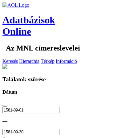
Adatbázisok
Online
Az MNL címereslevelei
Keresés
Hierarchia
Térkép
Információ
Találatok szűrése
Dátum
—
>