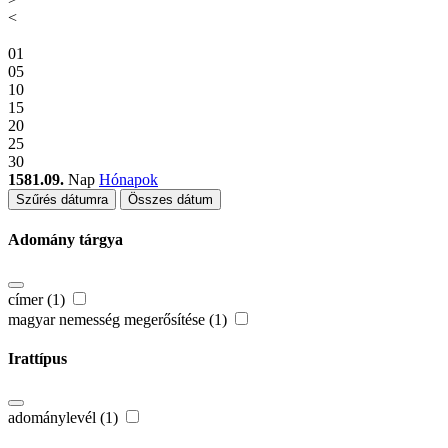
<
01
05
10
15
20
25
30
1581.09.
Nap
Hónapok
Szűrés dátumra
Összes dátum
Adomány tárgya
címer (1)
magyar nemesség megerősítése (1)
Irattípus
adománylevél (1)