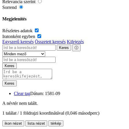
Relevancia szerint
Sorrend
Megjelenítés
Részletes adatok
Iratonként egyben
Egyszerű keresés
Összetett keresés
Kifejezés
Keres
ⓘ
Keres
Keres
Clear tag
Dátum: 1581-09
A névtér nem talált.
1 találat / 1 földrajzi koordinátával
(0,046 másodperc)
ikon nézet
lista nézet
térkép