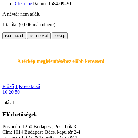
Clear tag
Dátum: 1584-09-20
A névtér nem talált.
1 találat
(0,006 másodperc)
ikon nézet
lista nézet
térkép
A térkép megjelenítéséhez elöbb keressen!
Előző
1
Következő
10
20
50
találat
Elérhetőségek
Postacím: 1250 Budapest, Postafiók 3.
Cím: 1014 Budapest, Bécsi kapu tér 2-4.
Tel.: +36 1 225 2843, +36 1 225 2844