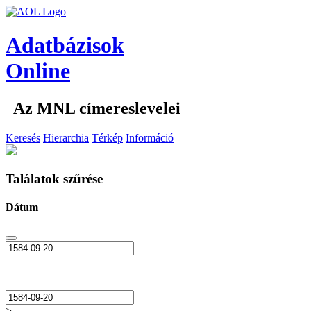
Adatbázisok
Online
Az MNL címereslevelei
Keresés
Hierarchia
Térkép
Információ
Találatok szűrése
Dátum
—
>