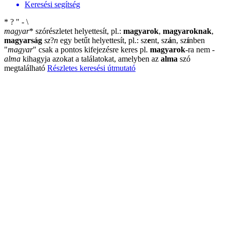
Keresési segítség
*
?
"
-
\
magyar
*
szórészletet helyettesít, pl.:
magyarok
,
magyaroknak
,
magyarság
sz
?
n
egy betűt helyettesít, pl.: sz
e
nt, sz
á
n, sz
í
nben
"
magyar
"
csak a pontos kifejezésre keres pl.
magyarok
-ra nem
-
alma
kihagyja azokat a találatokat, amelyben az
alma
szó
megtalálható
Részletes keresési útmutató