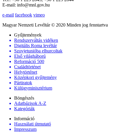
E-mail: info@mnl.gov.hu
e-mail
facebook
vimeo
Magyar Nemzeti Levéltár © 2020 Minden jog fenntartva
Gyűjtemények
Rendszerváltás vidéken
Digitális Roma levéltár
Szovjetunióba elhurcoltak
Első világháború
Reformáció 500
Családtörténet
Helytörténet
Középkori gyűjtemény
Pártiratok
Külügyminisztérium
Böngészés
Adatbázisok A-Z
Kategóriák
Információ
Használati útmutató
Impresszum