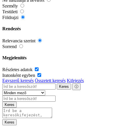
Ne használja a névteret
Személy
Testületi
Földrajzi
Rendezés
Relevancia szerint
Sorrend
Megjelenítés
Részletes adatok
Iratonként egyben
Egyszerű keresés
Összetett keresés
Kifejezés
Keres
ⓘ
Keres
Keres