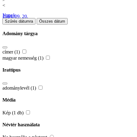
<
Napok
1584. 09. 20.
Szűrés dátumra
Összes dátum
Adomány tárgya
címer (1)
magyar nemesség (1)
Irattípus
adománylevél (1)
Média
Kép (1 db)
Névtér használata