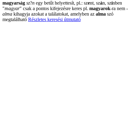
magyarság
sz
?
n
egy betűt helyettesít, pl.: sz
e
nt, sz
á
n, sz
í
nben
"
magyar
"
csak a pontos kifejezésre keres pl.
magyarok
-ra nem
-
alma
kihagyja azokat a találatokat, amelyben az
alma
szó
megtalálható
Részletes keresési útmutató