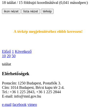
18 találat / 15 földrajzi koordinátával
(0,041 másodperc)
ikon nézet
lista nézet
térkép
A térkép megjelenítéséhez elöbb keressen!
Előző
1
Következő
10
20
50
találat
Elérhetőségek
Postacím: 1250 Budapest, Postafiók 3.
Cím: 1014 Budapest, Bécsi kapu tér 2-4.
Tel.: +36 1 225 2843, +36 1 225 2844
E-mail: info@mnl.gov.hu
e-mail
facebook
vimeo