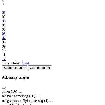
<
01
02
03
04
05
06
07
08
09
10
11
12
1587.
Hónap
Évek
Szűrés dátumra
Összes dátum
Adomány tárgya
címer (16)
magyar nemesség (10)
magyar és erdélyi nemesség (4)