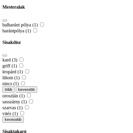
Mesteralak
balharánt pólya (1)
harántpólya (1)
Sisakdísz
kard (3)
griff (1)
leopárd (1)
liliom (1)
nincs (1)
több
kevesebb
oroszlán (1)
sasszárny (1)
szarvas (1)
vitéz (1)
kevesebb
Sisaktakaró