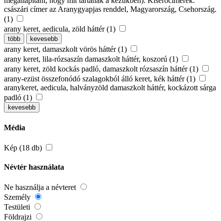
megállapítani, hogy mit tartanak a kezükben). Kísérőcímerek:
császári címer az Aranygyapjas renddel, Magyarország, Csehország.
(1)
arany keret, aedicula, zöld háttér (1)
több
kevesebb
arany keret, damaszkolt vörös háttér (1)
arany keret, lila-rózsaszín damaszkolt háttér, koszorú (1)
arany keret, zöld kockás padló, damaszkolt rózsaszín háttér (1)
arany-ezüst összefonódó szalagokból álló keret, kék háttér (1)
aranykeret, aedicula, halványzöld damaszkolt háttér, kockázott sárga
padló (1)
kevesebb
Média
Kép (18 db)
Névtér használata
Ne használja a névteret
Személy
Testületi
Földrajzi