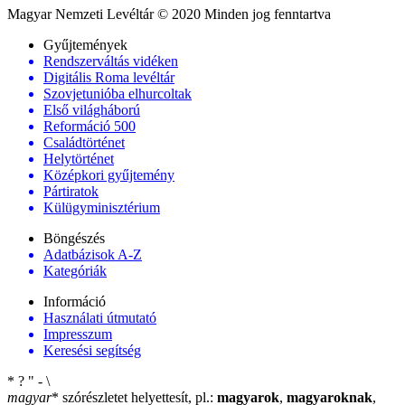
Magyar Nemzeti Levéltár © 2020 Minden jog fenntartva
Gyűjtemények
Rendszerváltás vidéken
Digitális Roma levéltár
Szovjetunióba elhurcoltak
Első világháború
Reformáció 500
Családtörténet
Helytörténet
Középkori gyűjtemény
Pártiratok
Külügyminisztérium
Böngészés
Adatbázisok A-Z
Kategóriák
Információ
Használati útmutató
Impresszum
Keresési segítség
*
?
"
-
\
magyar
*
szórészletet helyettesít, pl.:
magyarok
,
magyaroknak
,