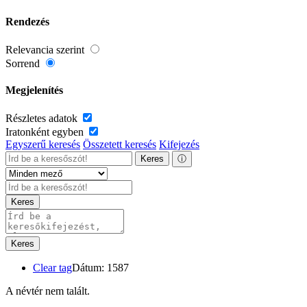
Rendezés
Relevancia szerint
Sorrend
Megjelenítés
Részletes adatok
Iratonként egyben
Egyszerű keresés
Összetett keresés
Kifejezés
Keres
ⓘ
Keres
Keres
Clear tag
Dátum: 1587
A névtér nem talált.