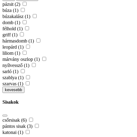
pázsit (2)
búza (1)
búzakalász (1)
domb (1)
félhold (1)
griff (1)
hármasdomb (1)
leopárd (1)
liliom (1)
márvány oszlop (1)
nyílvessző (1)
sarló (1)
szablya (1)
szarvas (1)
kevesebb
Sisakok
csőrsisak (6)
pántos sisak (3)
katonai (1)