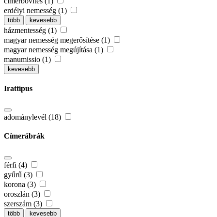
címerbővítés (1)
erdélyi nemesség (1)
több
kevesebb
házmentesség (1)
magyar nemesség megerősítése (1)
magyar nemesség megújítása (1)
manumissio (1)
kevesebb
Irattípus
adománylevél (18)
Címerábrák
férfi (4)
gyűrű (3)
korona (3)
oroszlán (3)
szerszám (3)
több
kevesebb