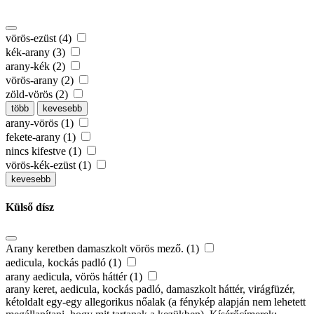
vörös-ezüst (4)
kék-arany (3)
arany-kék (2)
vörös-arany (2)
zöld-vörös (2)
több
kevesebb
arany-vörös (1)
fekete-arany (1)
nincs kifestve (1)
vörös-kék-ezüst (1)
kevesebb
Külső dísz
Arany keretben damaszkolt vörös mező. (1)
aedicula, kockás padló (1)
arany aedicula, vörös háttér (1)
arany keret, aedicula, kockás padló, damaszkolt háttér, virágfüzér,
kétoldalt egy-egy allegorikus nőalak (a fénykép alapján nem lehetett