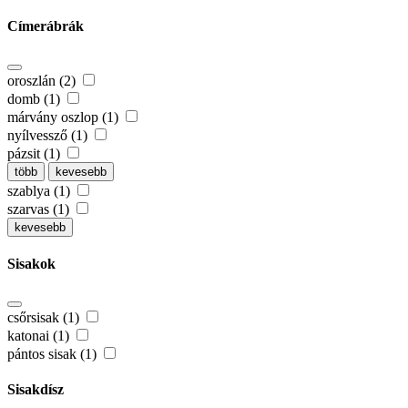
Címerábrák
oroszlán (2)
domb (1)
márvány oszlop (1)
nyílvessző (1)
pázsit (1)
több
kevesebb
szablya (1)
szarvas (1)
kevesebb
Sisakok
csőrsisak (1)
katonai (1)
pántos sisak (1)
Sisakdísz