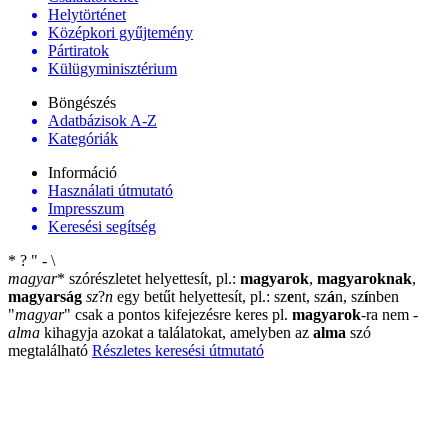
Helytörténet
Középkori gyűjtemény
Pártiratok
Külügyminisztérium
Böngészés
Adatbázisok A-Z
Kategóriák
Információ
Használati útmutató
Impresszum
Keresési segítség
*
?
"
-
\
magyar
*
szórészletet helyettesít, pl.:
magyarok
,
magyaroknak
,
magyarság
sz
?
n
egy betűt helyettesít, pl.: sz
e
nt, sz
á
n, sz
í
nben
"
magyar
"
csak a pontos kifejezésre keres pl.
magyarok
-ra nem
-
alma
kihagyja azokat a találatokat, amelyben az
alma
szó
megtalálható
Részletes keresési útmutató