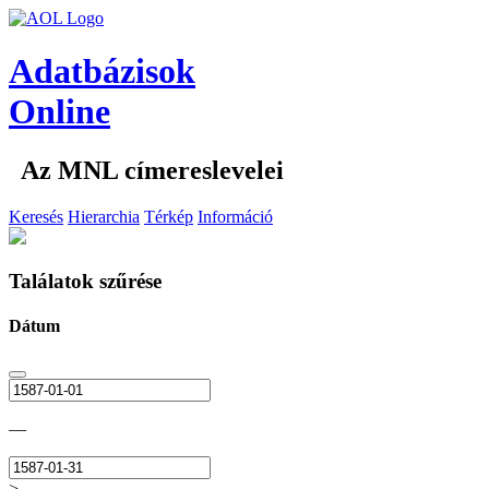
Adatbázisok
Online
Az MNL címereslevelei
Keresés
Hierarchia
Térkép
Információ
Találatok szűrése
Dátum
—
>