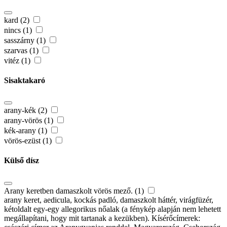
kard (2)
nincs (1)
sasszárny (1)
szarvas (1)
vitéz (1)
Sisaktakaró
arany-kék (2)
arany-vörös (1)
kék-arany (1)
vörös-ezüst (1)
Külső dísz
Arany keretben damaszkolt vörös mező. (1)
arany keret, aedicula, kockás padló, damaszkolt háttér, virágfüzér,
kétoldalt egy-egy allegorikus nőalak (a fénykép alapján nem lehetett
megállapítani, hogy mit tartanak a kezükben). Kísérőcímerek: