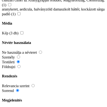
császári címer az Aranygyapjas renddel, Magyarország, Csehország.
(1)
aranykeret, aedicula, halványzöld damaszkolt háttér, kockázott sárga
padló (1)
Média
Kép (3 db)
Névtér használata
Ne használja a névteret
Személy
Testületi
Földrajzi
Rendezés
Relevancia szerint
Sorrend
Megjelenítés