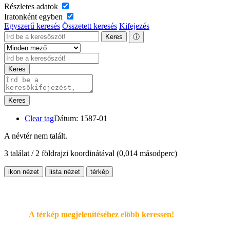
Részletes adatok
Iratonként egyben
Egyszerű keresés
Összetett keresés
Kifejezés
Keres
ⓘ
Keres
Keres
Clear tag
Dátum: 1587-01
A névtér nem talált.
3 találat / 2 földrajzi koordinátával
(0,014 másodperc)
ikon nézet
lista nézet
térkép
A térkép megjelenítéséhez elöbb keressen!