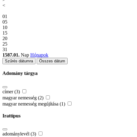
<
01
05
10
15
20
25
31
1587.01.
Nap
Hónapok
Szűrés dátumra
Összes dátum
Adomány tárgya
címer (3)
magyar nemesség (2)
magyar nemesség megújítása (1)
Irattípus
adománylevél (3)