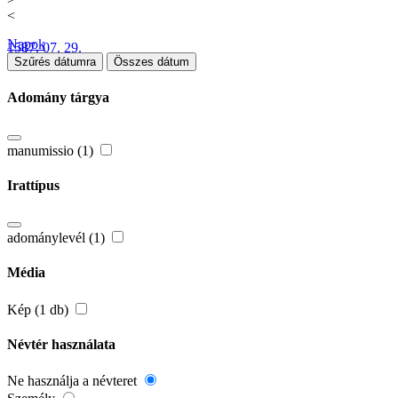
<
Napok
1587. 07. 29.
Szűrés dátumra
Összes dátum
Adomány tárgya
manumissio (1)
Irattípus
adománylevél (1)
Média
Kép (1 db)
Névtér használata
Ne használja a névteret