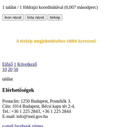
1 találat / 1 földrajzi koordinátával
(0,007 másodperc)
ikon nézet
lista nézet
térkép
A térkép megjelenítéséhez elöbb keressen!
Előző
1
Következő
10
20
50
találat
Elérhetőségek
Postacím: 1250 Budapest, Postafiók 3.
Cím: 1014 Budapest, Bécsi kapu tér 2-4.
Tel.: +36 1 225 2843, +36 1 225 2844
E-mail: info@mnl.gov.hu
e-mail
facebook
vimeo