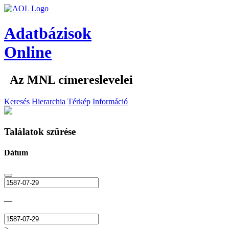
Adatbázisok
Online
Az MNL címereslevelei
Keresés
Hierarchia
Térkép
Információ
Találatok szűrése
Dátum
—
>