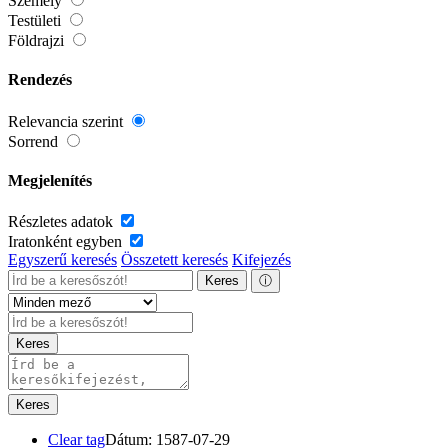
Személy
Testületi
Földrajzi
Rendezés
Relevancia szerint
Sorrend
Megjelenítés
Részletes adatok
Iratonként egyben
Egyszerű keresés
Összetett keresés
Kifejezés
Keres
ⓘ
Keres
Keres
Clear tag
Dátum: 1587-07-29