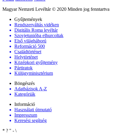
Magyar Nemzeti Levéltár © 2020 Minden jog fenntartva
Gyűjtemények
Rendszerváltás vidéken
Digitális Roma levéltár
Szovjetunióba elhurcoltak
Első világháború
Reformáció 500
Családtörténet
Helytörténet
Középkori gyűjtemény
Pártiratok
Külügyminisztérium
Böngészés
Adatbázisok A-Z
Kategóriák
Információ
Használati útmutató
Impresszum
Keresési segítség
*
?
"
-
\