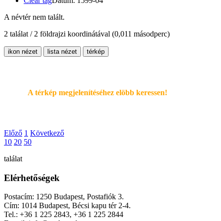
Clear tag
Dátum: 1599-04
A névtér nem talált.
2 találat / 2 földrajzi koordinátával
(0,011 másodperc)
ikon nézet
lista nézet
térkép
A térkép megjelenítéséhez elöbb keressen!
Előző
1
Következő
10
20
50
találat
Elérhetőségek
Postacím: 1250 Budapest, Postafiók 3.
Cím: 1014 Budapest, Bécsi kapu tér 2-4.
Tel.: +36 1 225 2843, +36 1 225 2844