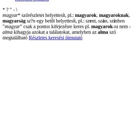
*
?
"
-
\
magyar
*
szórészletet helyettesít, pl.:
magyarok
,
magyaroknak
,
magyarság
sz
?
n
egy betűt helyettesít, pl.: sz
e
nt, sz
á
n, sz
í
nben
"
magyar
"
csak a pontos kifejezésre keres pl.
magyarok
-ra nem
-
alma
kihagyja azokat a találatokat, amelyben az
alma
szó
megtalálható
Részletes keresési útmutató