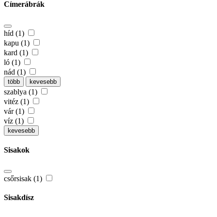
Címerábrák
híd (1)
kapu (1)
kard (1)
ló (1)
nád (1)
több
kevesebb
szablya (1)
vitéz (1)
vár (1)
víz (1)
kevesebb
Sisakok
csőrsisak (1)
Sisakdísz