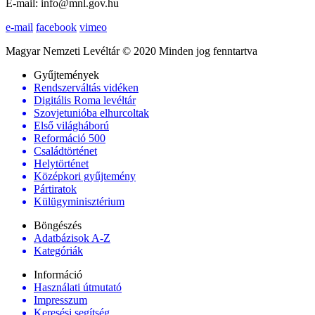
E-mail: info@mnl.gov.hu
e-mail
facebook
vimeo
Magyar Nemzeti Levéltár © 2020 Minden jog fenntartva
Gyűjtemények
Rendszerváltás vidéken
Digitális Roma levéltár
Szovjetunióba elhurcoltak
Első világháború
Reformáció 500
Családtörténet
Helytörténet
Középkori gyűjtemény
Pártiratok
Külügyminisztérium
Böngészés
Adatbázisok A-Z
Kategóriák
Információ
Használati útmutató
Impresszum
Keresési segítség