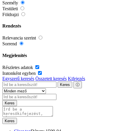
Személy
Testületi
Földrajzi
Rendezés
Relevancia szerint
Sorrend
Megjelenítés
Részletes adatok
Iratonként egyben
Egyszerű keresés
Összetett keresés
Kifejezés
Keres
ⓘ
Keres
Keres