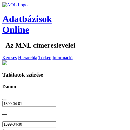
Adatbázisok
Online
Az MNL címereslevelei
Keresés
Hierarchia
Térkép
Információ
Találatok szűrése
Dátum
—
>