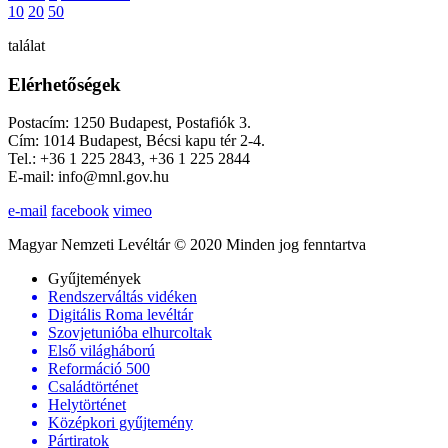
10
20
50
találat
Elérhetőségek
Postacím: 1250 Budapest, Postafiók 3.
Cím: 1014 Budapest, Bécsi kapu tér 2-4.
Tel.: +36 1 225 2843, +36 1 225 2844
E-mail: info@mnl.gov.hu
e-mail
facebook
vimeo
Magyar Nemzeti Levéltár © 2020 Minden jog fenntartva
Gyűjtemények
Rendszerváltás vidéken
Digitális Roma levéltár
Szovjetunióba elhurcoltak
Első világháború
Reformáció 500
Családtörténet
Helytörténet
Középkori gyűjtemény
Pártiratok