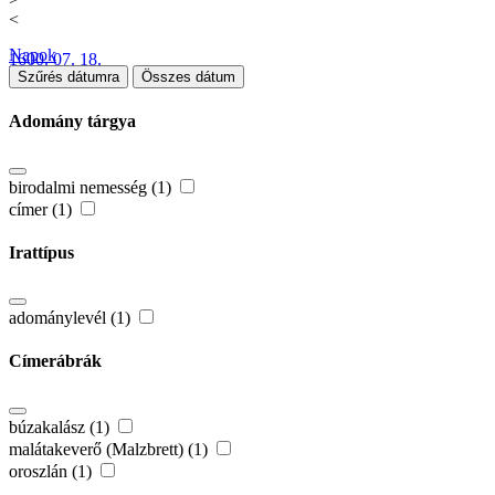
<
Napok
1600. 07. 18.
Szűrés dátumra
Összes dátum
Adomány tárgya
birodalmi nemesség (1)
címer (1)
Irattípus
adománylevél (1)
Címerábrák
búzakalász (1)
malátakeverő (Malzbrett) (1)
oroszlán (1)