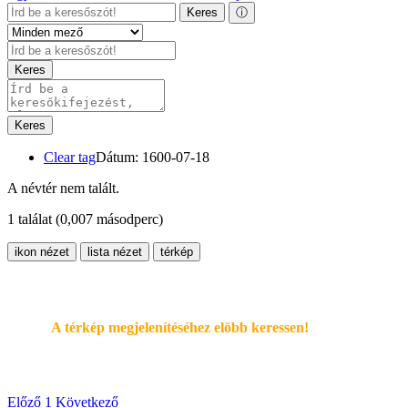
Keres
ⓘ
Keres
Keres
Clear tag
Dátum: 1600-07-18
A névtér nem talált.
1 találat
(0,007 másodperc)
ikon nézet
lista nézet
térkép
A térkép megjelenítéséhez elöbb keressen!
Előző
1
Következő