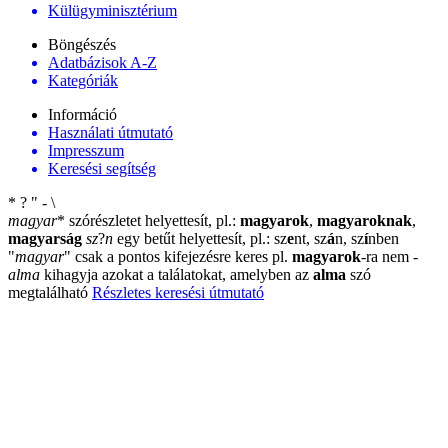
Külügyminisztérium
Böngészés
Adatbázisok A-Z
Kategóriák
Információ
Használati útmutató
Impresszum
Keresési segítség
*
?
"
-
\
magyar
*
szórészletet helyettesít, pl.:
magyarok
,
magyaroknak
,
magyarság
sz
?
n
egy betűt helyettesít, pl.: sz
e
nt, sz
á
n, sz
í
nben
"
magyar
"
csak a pontos kifejezésre keres pl.
magyarok
-ra nem
-
alma
kihagyja azokat a találatokat, amelyben az
alma
szó
megtalálható
Részletes keresési útmutató