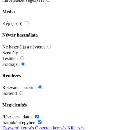
műveleteket végez) (1)
Média
Kép (1 db)
Névtér használata
Ne használja a névteret
Személy
Testületi
Földrajzi
Rendezés
Relevancia szerint
Sorrend
Megjelenítés
Részletes adatok
Iratonként egyben
Egyszerű keresés
Összetett keresés
Kifejezés