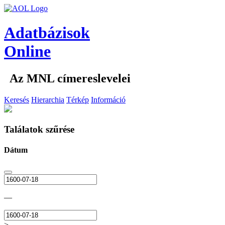
Adatbázisok
Online
Az MNL címereslevelei
Keresés
Hierarchia
Térkép
Információ
Találatok szűrése
Dátum
—
>