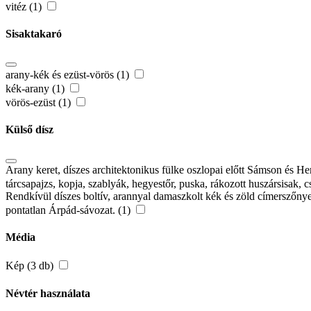
vitéz (1)
Sisaktakaró
arany-kék és ezüst-vörös (1)
kék-arany (1)
vörös-ezüst (1)
Külső dísz
Arany keret, díszes architektonikus fülke oszlopai előtt Sámson és He
tárcsapajzs, kopja, szablyák, hegyestőr, puska, rákozott huszársisak, 
Rendkívül díszes boltív, arannyal damaszkolt kék és zöld címerszőnyeg
pontatlan Árpád-sávozat. (1)
Média
Kép (3 db)
Névtér használata