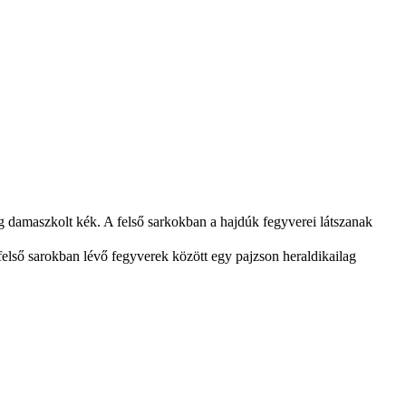
dig damaszkolt kék. A felső sarkokban a hajdúk fegyverei látszanak
 felső sarokban lévő fegyverek között egy pajzson heraldikailag