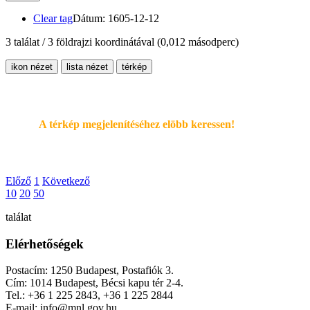
Clear tag
Dátum: 1605-12-12
3 találat / 3 földrajzi koordinátával
(0,012 másodperc)
ikon nézet
lista nézet
térkép
A térkép megjelenítéséhez elöbb keressen!
Előző
1
Következő
10
20
50
találat
Elérhetőségek
Postacím: 1250 Budapest, Postafiók 3.
Cím: 1014 Budapest, Bécsi kapu tér 2-4.
Tel.: +36 1 225 2843, +36 1 225 2844
E-mail: info@mnl.gov.hu