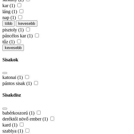
kar (1)
láng (1)
nap (1)
több
kevesebb
pisztoly (1)
páncélos kar (1)
tűz (1)
kevesebb
Sisakok
katonai (1)
pántos sisak (1)
Sisakdísz
babérkoszorú (1)
deréktól növő ember (1)
kard (1)
szablya (1)