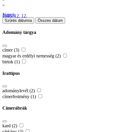
<
Napok
1605. 12. 12.
Szűrés dátumra
Összes dátum
Adomány tárgya
címer (3)
magyar és erdélyi nemesség (2)
birtok (1)
Irattípus
adománylevél (2)
címerfestmény (1)
Címerábrák
kard (2)
sárkány (2)