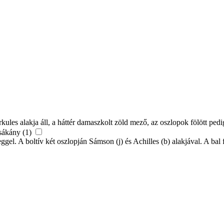
rkules alakja áll, a háttér damaszkolt zöld mező, az oszlopok fölött pe
csákány (1)
gel. A boltív két oszlopján Sámson (j) és Achilles (b) alakjával. A bal