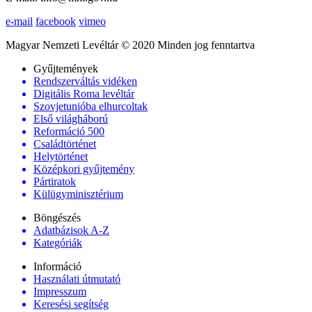
e-mail
facebook
vimeo
Magyar Nemzeti Levéltár © 2020 Minden jog fenntartva
Gyűjtemények
Rendszerváltás vidéken
Digitális Roma levéltár
Szovjetunióba elhurcoltak
Első világháború
Reformáció 500
Családtörténet
Helytörténet
Középkori gyűjtemény
Pártiratok
Külügyminisztérium
Böngészés
Adatbázisok A-Z
Kategóriák
Információ
Használati útmutató
Impresszum
Keresési segítség