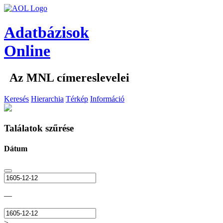
Adatbázisok
Online
Az MNL címereslevelei
Keresés
Hierarchia
Térkép
Információ
Találatok szűrése
Dátum
—
>