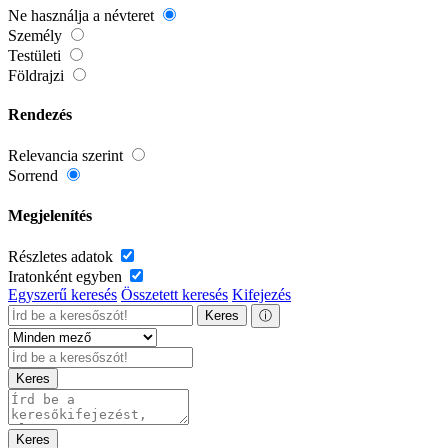
Ne használja a névteret
Személy
Testületi
Földrajzi
Rendezés
Relevancia szerint
Sorrend
Megjelenítés
Részletes adatok
Iratonként egyben
Egyszerű keresés
Összetett keresés
Kifejezés
Keres
ⓘ
Keres
Keres