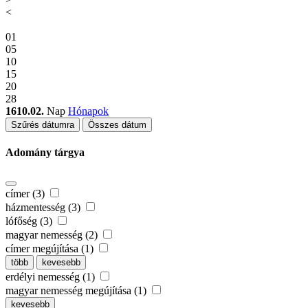
<
01
05
10
15
20
28
1610.02.
Nap
Hónapok
Szűrés dátumra
Összes dátum
Adomány tárgya
címer (3)
házmentesség (3)
lófőség (3)
magyar nemesség (2)
címer megújítása (1)
több
kevesebb
erdélyi nemesség (1)
magyar nemesség megújítása (1)
kevesebb