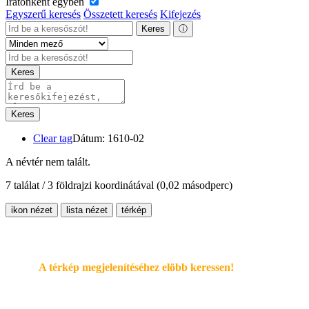
Iratonként egyben
Egyszerű keresés
Összetett keresés
Kifejezés
Keres
ⓘ
Keres
Keres
Clear tag
Dátum: 1610-02
A névtér nem talált.
7 találat / 3 földrajzi koordinátával
(0,02 másodperc)
ikon nézet
lista nézet
térkép
A térkép megjelenítéséhez elöbb keressen!