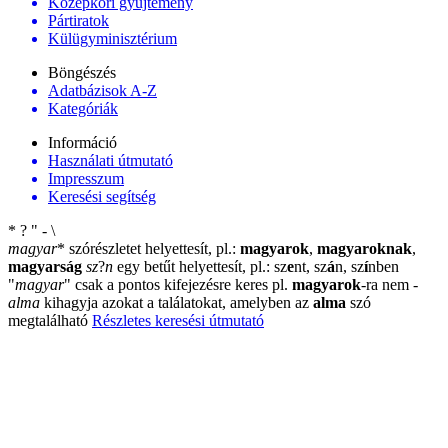
Középkori gyűjtemény
Pártiratok
Külügyminisztérium
Böngészés
Adatbázisok A-Z
Kategóriák
Információ
Használati útmutató
Impresszum
Keresési segítség
*
?
"
-
\
magyar
*
szórészletet helyettesít, pl.:
magyarok
,
magyaroknak
,
magyarság
sz
?
n
egy betűt helyettesít, pl.: sz
e
nt, sz
á
n, sz
í
nben
"
magyar
"
csak a pontos kifejezésre keres pl.
magyarok
-ra nem
-
alma
kihagyja azokat a találatokat, amelyben az
alma
szó
megtalálható
Részletes keresési útmutató