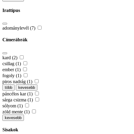
Irattípus
adománylevél (7)
Címerábrák
kard (2)
csillag (1)
ember (1)
fogoly (1)
piros nadrág (1)
több
kevesebb
páncélos kar (1)
sárga csizma (1)
sólyom (1)
zöld mente (1)
kevesebb
Sisakok