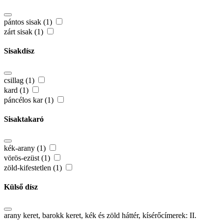
pántos sisak (1)
zárt sisak (1)
Sisakdísz
csillag (1)
kard (1)
páncélos kar (1)
Sisaktakaró
kék-arany (1)
vörös-ezüst (1)
zöld-kifestetlen (1)
Külső dísz
arany keret, barokk keret, kék és zöld háttér, kísérőcímerek: II.