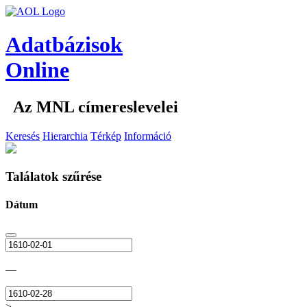
Adatbázisok
Online
Az MNL címereslevelei
Keresés
Hierarchia
Térkép
Információ
Találatok szűrése
Dátum
—
>