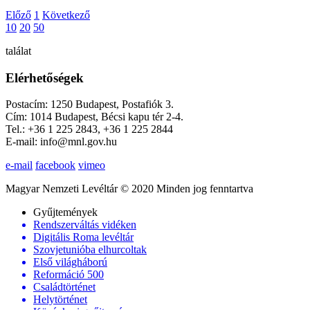
Előző
1
Következő
10
20
50
találat
Elérhetőségek
Postacím: 1250 Budapest, Postafiók 3.
Cím: 1014 Budapest, Bécsi kapu tér 2-4.
Tel.: +36 1 225 2843, +36 1 225 2844
E-mail: info@mnl.gov.hu
e-mail
facebook
vimeo
Magyar Nemzeti Levéltár © 2020 Minden jog fenntartva
Gyűjtemények
Rendszerváltás vidéken
Digitális Roma levéltár
Szovjetunióba elhurcoltak
Első világháború
Reformáció 500
Családtörténet
Helytörténet