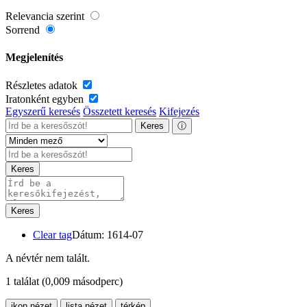
Relevancia szerint
Sorrend
Megjelenítés
Részletes adatok
Iratonként egyben
Egyszerű keresés
Összetett keresés
Kifejezés
Keres
ⓘ
Keres
Keres
Clear tag
Dátum: 1614-07
A névtér nem talált.
1 találat
(0,009 másodperc)
ikon nézet
lista nézet
térkép