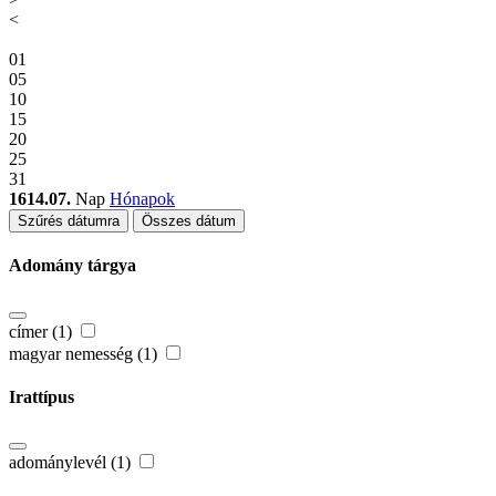
<
01
05
10
15
20
25
31
1614.07.
Nap
Hónapok
Szűrés dátumra
Összes dátum
Adomány tárgya
címer (1)
magyar nemesség (1)
Irattípus
adománylevél (1)