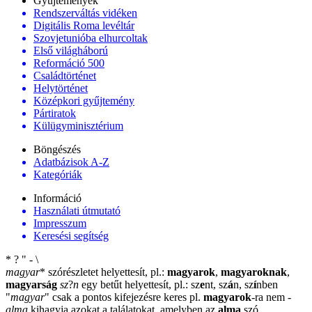
Gyűjtemények
Rendszerváltás vidéken
Digitális Roma levéltár
Szovjetunióba elhurcoltak
Első világháború
Reformáció 500
Családtörténet
Helytörténet
Középkori gyűjtemény
Pártiratok
Külügyminisztérium
Böngészés
Adatbázisok A-Z
Kategóriák
Információ
Használati útmutató
Impresszum
Keresési segítség
*
?
"
-
\
magyar
*
szórészletet helyettesít, pl.:
magyarok
,
magyaroknak
,
magyarság
sz
?
n
egy betűt helyettesít, pl.: sz
e
nt, sz
á
n, sz
í
nben
"
magyar
"
csak a pontos kifejezésre keres pl.
magyarok
-ra nem
-
alma
kihagyja azokat a találatokat, amelyben az
alma
szó