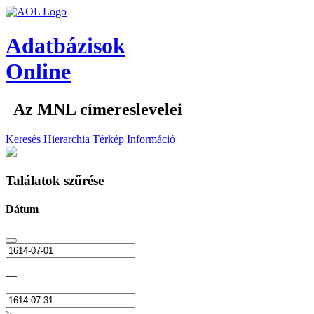
Adatbázisok
Online
Az MNL címereslevelei
Keresés
Hierarchia
Térkép
Információ
Találatok szűrése
Dátum
—
>