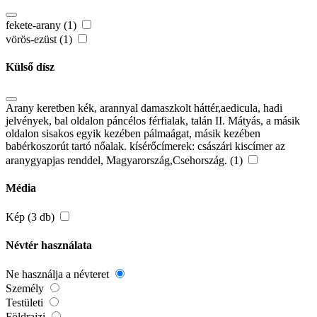
fekete-arany (1)
vörös-ezüst (1)
Külső dísz
Arany keretben kék, arannyal damaszkolt háttér,aedicula, hadi
jelvények, bal oldalon páncélos férfialak, talán II. Mátyás, a másik
oldalon sisakos egyik kezében pálmaágat, másik kezében
babérkoszorút tartó nőalak. kísérőcímerek: császári kiscímer az
aranygyapjas renddel, Magyarország,Csehország. (1)
Média
Kép (3 db)
Névtér használata
Ne használja a névteret
Személy
Testületi
Földrajzi