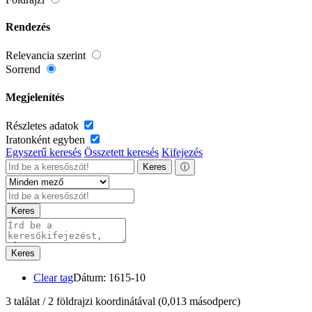
Rendezés
Relevancia szerint
Sorrend
Megjelenítés
Részletes adatok
Iratonként egyben
Egyszerű keresés
Összetett keresés
Kifejezés
Keres
ⓘ
Keres
Keres
Clear tag
Dátum: 1615-10
3 találat / 2 földrajzi koordinátával
(0,013 másodperc)