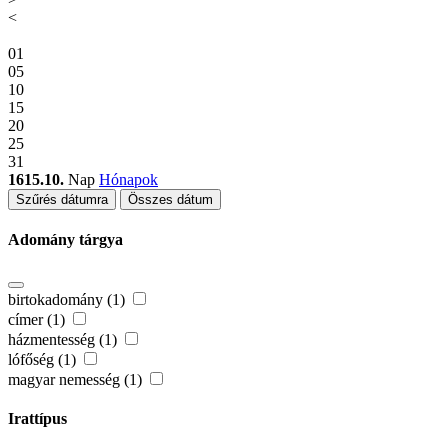
<
01
05
10
15
20
25
31
1615.10.
Nap
Hónapok
Szűrés dátumra
Összes dátum
Adomány tárgya
birtokadomány (1)
címer (1)
házmentesség (1)
lófőség (1)
magyar nemesség (1)
Irattípus