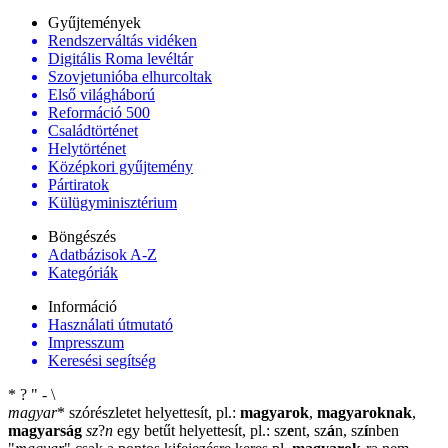
Gyűjtemények
Rendszerváltás vidéken
Digitális Roma levéltár
Szovjetunióba elhurcoltak
Első világháború
Reformáció 500
Családtörténet
Helytörténet
Középkori gyűjtemény
Pártiratok
Külügyminisztérium
Böngészés
Adatbázisok A-Z
Kategóriák
Információ
Használati útmutató
Impresszum
Keresési segítség
*
?
"
-
\
magyar
*
szórészletet helyettesít, pl.:
magyarok
,
magyaroknak
,
magyarság
sz
?
n
egy betűt helyettesít, pl.: sz
e
nt, sz
á
n, sz
í
nben