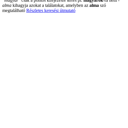
"
magyar
"
csak a pontos kifejezésre keres pl.
magyarok
-ra nem
-
alma
kihagyja azokat a találatokat, amelyben az
alma
szó
megtalálható
Részletes keresési útmutató