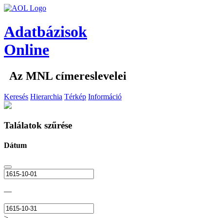
Adatbázisok
Online
Az MNL címereslevelei
Keresés
Hierarchia
Térkép
Információ
Találatok szűrése
Dátum
—
>