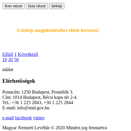
ikon nézet
lista nézet
térkép
A térkép megjelenítéséhez elöbb keressen!
Előző
1
Következő
10
20
50
találat
Elérhetőségek
Postacím: 1250 Budapest, Postafiók 3.
Cím: 1014 Budapest, Bécsi kapu tér 2-4.
Tel.: +36 1 225 2843, +36 1 225 2844
E-mail: info@mnl.gov.hu
e-mail
facebook
vimeo
Magyar Nemzeti Levéltár © 2020 Minden jog fenntartva