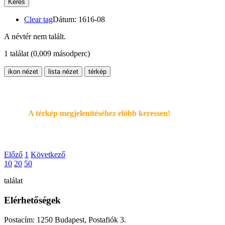
Keres
Clear tag
Dátum: 1616-08
A névtér nem talált.
1 találat
(0,009 másodperc)
ikon nézet
lista nézet
térkép
A térkép megjelenítéséhez elöbb keressen!
Előző
1
Következő
10
20
50
találat
Elérhetőségek
Postacím: 1250 Budapest, Postafiók 3.