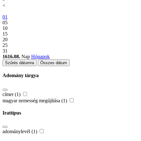
<
01
05
10
15
20
25
31
1616.08.
Nap
Hónapok
Szűrés dátumra
Összes dátum
Adomány tárgya
címer (1)
magyar nemesség megújítása (1)
Irattípus
adománylevél (1)