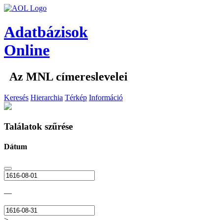
Adatbázisok
Online
Az MNL címereslevelei
Keresés
Hierarchia
Térkép
Információ
Találatok szűrése
Dátum
—
>