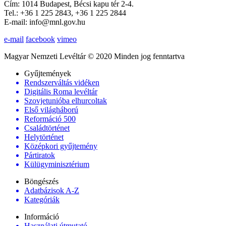
Cím: 1014 Budapest, Bécsi kapu tér 2-4.
Tel.: +36 1 225 2843, +36 1 225 2844
E-mail: info@mnl.gov.hu
e-mail
facebook
vimeo
Magyar Nemzeti Levéltár © 2020 Minden jog fenntartva
Gyűjtemények
Rendszerváltás vidéken
Digitális Roma levéltár
Szovjetunióba elhurcoltak
Első világháború
Reformáció 500
Családtörténet
Helytörténet
Középkori gyűjtemény
Pártiratok
Külügyminisztérium
Böngészés
Adatbázisok A-Z
Kategóriák
Információ
Használati útmutató