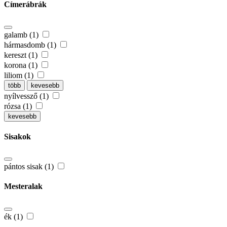
Címerábrák
galamb (1)
hármasdomb (1)
kereszt (1)
korona (1)
liliom (1)
több
kevesebb
nyílvessző (1)
rózsa (1)
kevesebb
Sisakok
pántos sisak (1)
Mesteralak
ék (1)