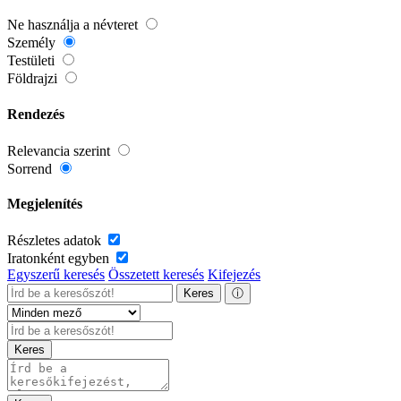
Ne használja a névteret
Személy
Testületi
Földrajzi
Rendezés
Relevancia szerint
Sorrend
Megjelenítés
Részletes adatok
Iratonként egyben
Egyszerű keresés
Összetett keresés
Kifejezés
Keres
ⓘ
Keres