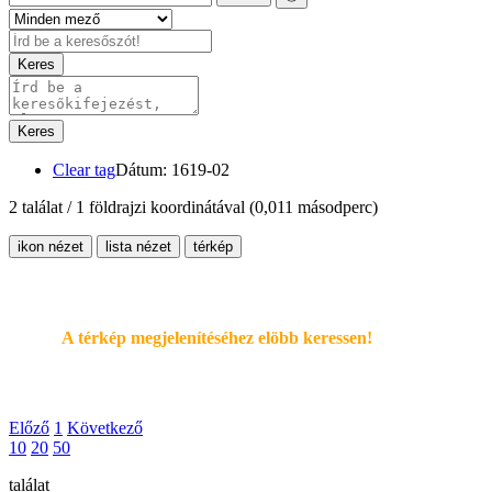
Keres
Keres
Clear tag
Dátum: 1619-02
2 találat / 1 földrajzi koordinátával
(0,011 másodperc)
ikon nézet
lista nézet
térkép
A térkép megjelenítéséhez elöbb keressen!
Előző
1
Következő
10
20
50
találat