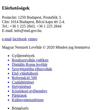
Elérhetőségek
Postacím: 1250 Budapest, Postafiók 3.
Cím: 1014 Budapest, Bécsi kapu tér 2-4.
Tel.: +36 1 225 2843, +36 1 225 2844
E-mail: info@mnl.gov.hu
e-mail
facebook
vimeo
Magyar Nemzeti Levéltár © 2020 Minden jog fenntartva
Gyűjtemények
Rendszerváltás vidéken
Digitális Roma levéltár
Szovjetunióba elhurcoltak
Első világháború
Reformáció 500
Családtörténet
Helytörténet
Középkori gyűjtemény
Pártiratok
Külügyminisztérium
Böngészés