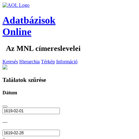
Adatbázisok
Online
Az MNL címereslevelei
Keresés
Hierarchia
Térkép
Információ
Találatok szűrése
Dátum
—
>