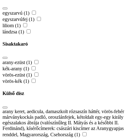
egyszarvú (1)
egyszarvúfej (1)
liliom (1)
lándzsa (1)
Sisaktakaró
arany-ezüst (1)
kék-arany (1)
vörös-ezüst (1)
vörös-kék (1)
Külső dísz
arany keret, aedicula, damaszkolt rózsaszín háttér, vörös-fehér
márványkockás padló, oroszlánfejek, kétoldalt egy-egy király
egészalakos ábrája (valószínűleg II. Mátyás és a későbbi II.
Ferdinánd), kísérőcímerek: császári kiscímer az Aranygyapjas
renddel, Magyarország, Csehország (1)