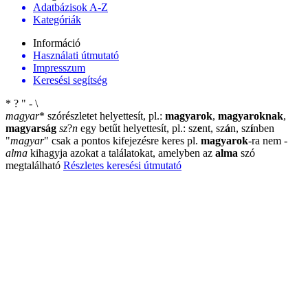
Adatbázisok A-Z
Kategóriák
Információ
Használati útmutató
Impresszum
Keresési segítség
*
?
"
-
\
magyar
*
szórészletet helyettesít, pl.:
magyarok
,
magyaroknak
,
magyarság
sz
?
n
egy betűt helyettesít, pl.: sz
e
nt, sz
á
n, sz
í
nben
"
magyar
"
csak a pontos kifejezésre keres pl.
magyarok
-ra nem
-
alma
kihagyja azokat a találatokat, amelyben az
alma
szó
megtalálható
Részletes keresési útmutató