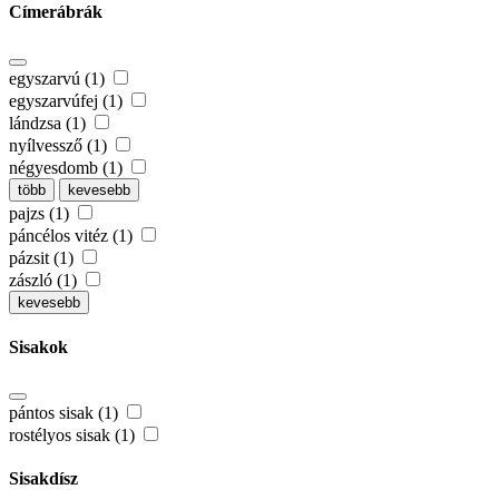
Címerábrák
egyszarvú (1)
egyszarvúfej (1)
lándzsa (1)
nyílvessző (1)
négyesdomb (1)
több
kevesebb
pajzs (1)
páncélos vitéz (1)
pázsit (1)
zászló (1)
kevesebb
Sisakok
pántos sisak (1)
rostélyos sisak (1)
Sisakdísz